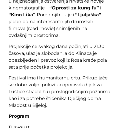
u najznačajinija ostvarenja hrvatske novije
kinematografije –
“Oprosti za kung fu”
i
“Kino Lika
“. Pored njih tu je i
“Ljuljaška”
jedan od najinteresantnijih drumskih
filmova (road movie) snimljenih na
ovdašnjim prostorima.
Projekcije će svakog dana počinjati u 21.30
časova, ulaz je slobodan, a do Klinaca je
obezbijeđen i prevoz koji iz Rosa kreće pola
sata prije početka projekcija.
Festival ima i humanitarnu crtu. Prikupljaće
se dobrovoljni prilozi za oporavak dijelova
Luštice stradalih u prošlogodišnjim požarima
kao i za potrebe štićenika Dječijeg doma
Mladost u Bijeloj.
Program
:
11. avgust