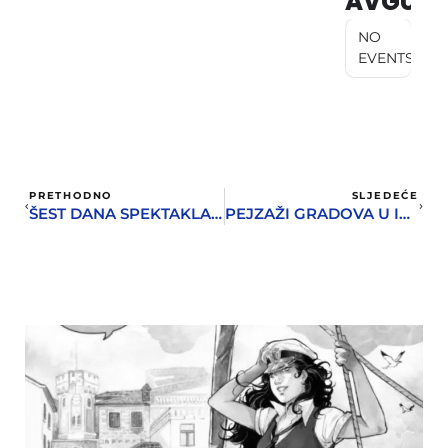
AVGUST
NO
EVENTS
PRETHODNO
SLJEDEĆE
ŠEST DANA SPEKTAKLA NA 12. HSF-U; WILLIAM SIMPSON PRVI AMBASADOR HSF-A U SVIJETU!
PEJZAŽI GRADOVA U INSTITUTU IGALO