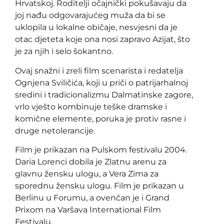
Hrvatskoj. Roditelji očajnički pokušavaju da
joj nađu odgovarajućeg muža da bi se
uklopila u lokalne običaje, nesvjesni da je
otac djeteta koje ona nosi zapravo Azijat, što
je za njih i selo šokantno.
Ovaj snažni i zreli film scenarista i redatelja
Ognjena Sviličića, koji u priči o patrijarhalnoj
sredini i tradicionalizmu Dalmatinske zagore,
vrlo vješto kombinuje teške dramske i
komične elemente, poruka je protiv rasne i
druge netolerancije.
Film je prikazan na Pulskom festivalu 2004.
Daria Lorenci dobila je Zlatnu arenu za
glavnu žensku ulogu, a Vera Zima za
sporednu žensku ulogu. Film je prikazan u
Berlinu u Forumu, a ovenčan je i Grand
Prixom na Varšava International Film
Festivalu.