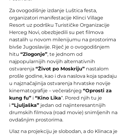
Za ovogodišnje izdanje Luštica festa,
organizatori manifestacije Klinci Village
Resort uz podršku Turističke Organizacije
Herceg Novi, obezbjedili su pet filmova
nastalih u novom milenijumu na prostorima
bivše Jugoslavije. Riječ je o ovogodišnjem
hitu
“Zlogonje”
, te jednom od
najpopularnijih novijih alternativnih
ostvarenja
“Život po Moskriju”
nastalom
prošle godine, kao i dva naslova koja spadaju
u najznačajinija ostvarenja hrvatske novije
kinematografije – večerašnjeg
“Oprosti za
kung fu”
i
“Kino Lika
“. Pored njih tu je
i
“Ljuljaška”
jedan od najinteresantnijih
drumskih filmova (road movie) snimljenih na
ovdašnjim prostorima.
Ulaz na projekciju je slobodan, a do Klinaca je