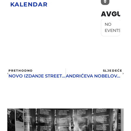
KALENDAR
AVGUST
NO
EVENTS
PRETHODNO
SLJEDEĆE
NOVO IZDANJE STREET ART FESTIVALA HERCEG NOVI: RASPISAN KONKURS ZA IZRADU RJEŠENJA ZA OSLIKAVANJE MURALA
ANDRIĆEVA NOBELOVA NAGRADA PRVI PUT U CRNOJ GORI