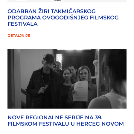
ODABRAN ŽIRI TAKMIČARSKOG
PROGRAMA OVOGODIŠNJEG FILMSKOG
FESTIVALA
DETALJNIJE
NOVE REGIONALNE SERIJE NA 39.
FILMSKOM FESTIVALU U HERCEG NOVOM