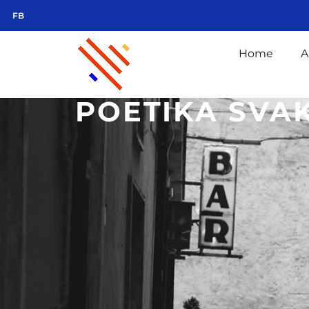
FB
Home
A
POETIKA SVA