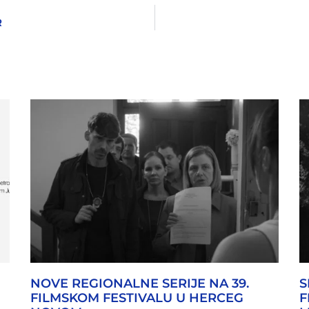
R
NOVE REGIONALNE SERIJE NA 39.
S
FILMSKOM FESTIVALU U HERCEG
F