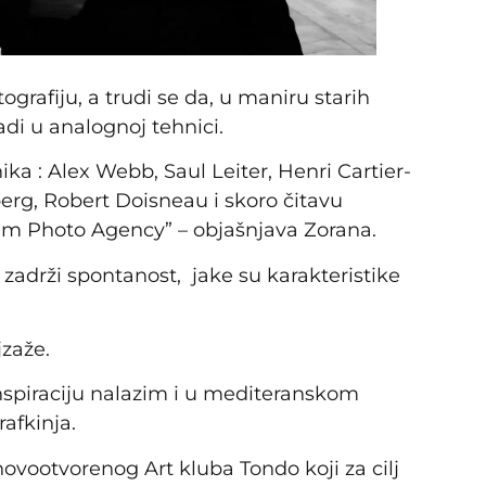
tografiju, a trudi se da, u maniru starih
radi u analognoj tehnici.
ka : Alex Webb, Saul Leiter, Henri Cartier-
rg, Robert Doisneau i skoro čitavu
um Photo Agency” – objašnjava Zorana.
 zadrži spontanost, jake su karakteristike
jzaže.
nspiraciju nalazim i u mediteranskom
afkinja.
novootvorenog Art kluba Tondo koji za cilj