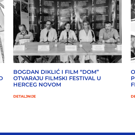
BOGDAN DIKLIĆ I FILM “DOM”
O
D
OTVARAJU FILMSKI FESTIVAL U
P
HERCEG NOVOM
F
DETALJNIJE
D