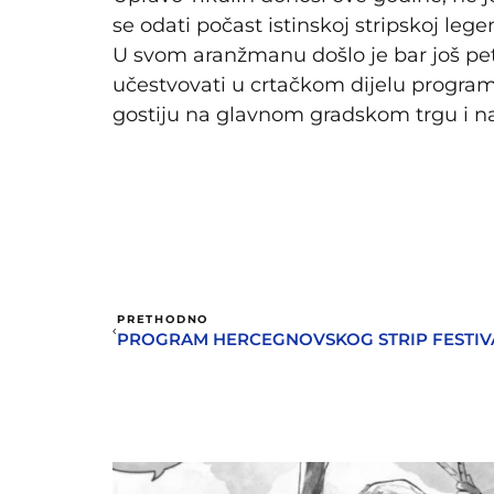
se odati počast istinskoj stripskoj leg
U svom aranžmanu došlo je bar još pet a
učestvovati u crtačkom dijelu progra
gostiju na glavnom gradskom trgu i n
PRETHODNO
PROGRAM HERCEGNOVSKOG STRIP FESTIV