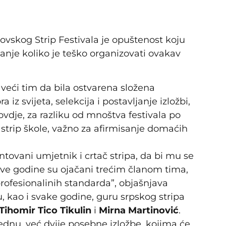
ovskog Strip Festivala je opuštenost koju
tanje koliko je teško organizovati ovakav
 veći tim da bila ostvarena složena
 iz svijeta, selekcija i postavljanje izložbi,
ovdje, za razliku od mnoštva festivala po
e strip škole, važno za afirmisanje domaćih
entovani umjetnik i crtač stripa, da bi mu se
ove godine su ojačani trećim članom tima,
 profesionalinih standarda”, objašnjava
u, kao i svake godine, guru srpskog stripa
Tihomir Tico Tikulin
i
Mirna Martinović
.
ednu, već dvije posebne izložbe, kojima će