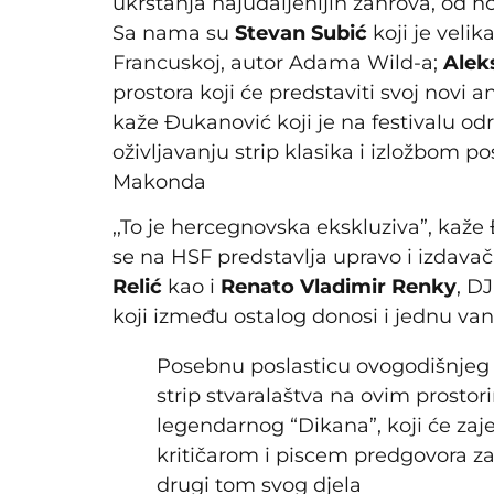
ukrštanja najudaljenijih žanrova, od ho
Sa nama su
Stevan Subić
koji je velik
Francuskoj, autor Adama Wild-a;
Alek
prostora koji će predstaviti svoj novi a
kaže Đukanović koji je na festivalu odr
oživljavanju strip klasika i izložbom 
Makonda
,,To je hercegnovska ekskluziva”, kaže
se na HSF predstavlja upravo i izdav
Relić
kao i
Renato Vladimir Renky
, DJ
koji između ostalog donosi i jednu vans
Posebnu poslasticu ovogodišnjeg 
strip stvaralaštva na ovim prosto
legendarnog “Dikana”, koji će za
kritičarom i piscem predgovora z
drugi tom svog djela