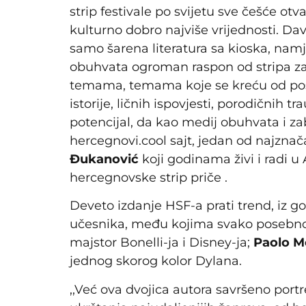
strip festivale po svijetu sve češće otva
kulturno dobro najviše vrijednosti. Da
samo šarena literatura sa kioska, namje
obuhvata ogroman raspon od stripa za d
temama, temama koje se kreću od po
istorije, ličnih ispovjesti, porodičnih t
potencijal, da kao medij obuhvata i za
hercegnovi.cool sajt, jedan od najznača
Đukanović
koji godinama živi i radi u
hercegnovske strip priče .
Deveto izdanje HSF-a prati trend, iz 
učesnika, među kojima svako posebn
majstor Bonelli-ja i Disney-ja;
Paolo M
jednog skorog kolor Dylana.
,,Već ova dvojica autora savršeno portre