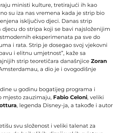
raju ministi kulture, tretirajući ih kao
vno su iza nas vremena kada je strip bio
njena isključivo djeci. Danas strip
jecu do stripa koji se bavi najsloženijim
stmodernih eksperimenata pa sve do
rauma i rata. Strip je dosegao svoj vjekovni
bavu i elitnu umjetnost”, kaže sa
jnijih strip teoretičara današnjice
Zoran
 Amsterdamau, a dio je i ovogodišnje
godine u godinu bogatijeg programa i
o mjesto zauzimaju,
Fabio Celoni
, veliki
ottura
, legenda Disney-ja, a takođe i autor
tišu svu složenost i veliki talenat za