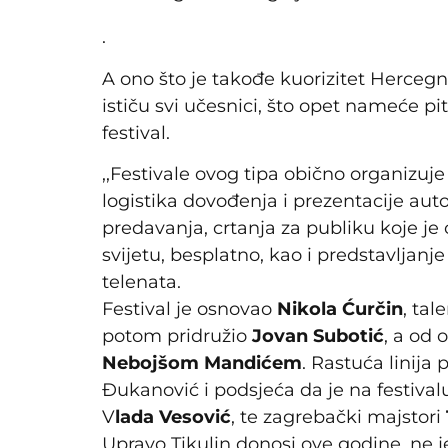
.
A ono što je takođe kuorizitet Hercegn
ističu svi učesnici, što opet nameće pi
festival.
,,Festivale ovog tipa obično organizuje
logistika dovođenja i prezentacije autora
predavanja, crtanja za publiku koje je 
svijetu, besplatno, kao i predstavljanj
telenata.
Festival je osnovao
Nikola Ćurčin
, tal
potom pridružio
Jovan Subotić
, a od 
Nebojšom Mandićem
. Rastuća linija
Đukanović i podsjeća da je na festival
V
lada Vesović
, te zagrebački majstori
Upravo Tikulin donosi ove godine, ne j