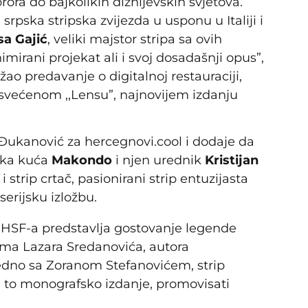
rora do bajkolikih diznijevskih svjetova.
a srpska stripska zvijezda u usponu u Italiji i
sa Gajić
, veliki majstor stripa sa ovih
nimirani projekat ali i svoj dosadašnji opus”,
žao predavanje o digitalnoj restauraciji,
posvećenom ,,Lensu”, najnovijem izdanju
 Đukanović za hercegnovi.cool i dodaje da
ačka kuća
Makondo
i njen urednik
Kristijan
 i strip crtač, pasionirani strip entuzijasta
erijsku izložbu.
HSF-a predstavlja gostovanje legende
rima Lazara Sredanovića, autora
jedno sa Zoranom Stefanovićem, strip
a to monografsko izdanje, promovisati