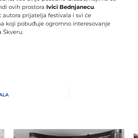
endi ovih prostora
Ivici Bednjanecu
.
utora prijatelja festivala i svi će
ma koji pobuđuje ogromno interesovanje
a Škveru.
ALA