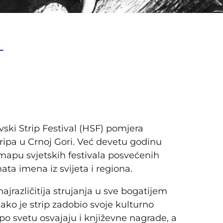
L
ski Strip Festival (HSF) pomjera
tripa u Crnoj Gori. Već devetu godinu
 mapu svjetskih festivala posvećenih
ta imena iz svijeta i regiona.
najrazličitija strujanja u sve bogatijem
ako je strip zadobio svoje kulturno
o svetu osvajaju i književne nagrade, a