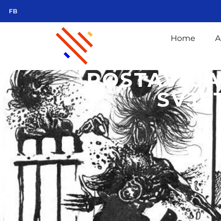
FB
Home
A
POSTAVLJA
SVJE