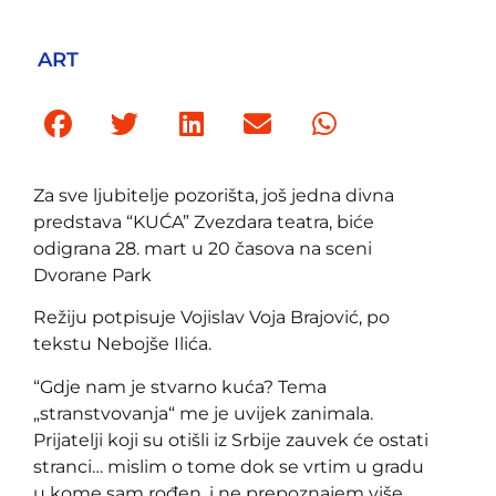
ART
Za sve ljubitelje pozorišta, još jedna divna
predstava “KUĆA” Zvezdara teatra, biće
odigrana 28. mart u 20 časova na sceni
Dvorane Park
Režiju potpisuje Vojislav Voja Brajović, po
tekstu Nebojše Ilića.
“Gdje nam je stvarno kuća? Tema
„stranstvovanja“ me je uvijek zanimala.
Prijatelji koji su otišli iz Srbije zauvek će ostati
stranci… mislim o tome dok se vrtim u gradu
u kome sam rođen, i ne prepoznajem više