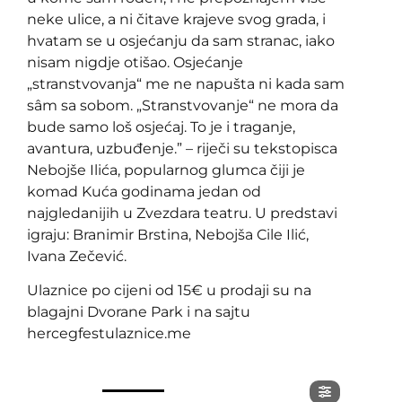
neke ulice, a ni čitave krajeve svog grada, i
hvatam se u osjećanju da sam stranac, iako
nisam nigdje otišao. Osjećanje
„stranstvovanja“ me ne napušta ni kada sam
sâm sa sobom. „Stranstvovanje“ ne mora da
bude samo loš osjećaj. To je i traganje,
avantura, uzbuđenje.” – riječi su tekstopisca
Nebojše Ilića, popularnog glumca čiji je
komad Kuća godinama jedan od
najgledanijih u Zvezdara teatru. U predstavi
igraju: Branimir Brstina, Nebojša Cile Ilić,
Ivana Zečević.
Ulaznice po cijeni od 15€ u prodaji su na
blagajni Dvorane Park i na sajtu
hercegfestulaznice.me