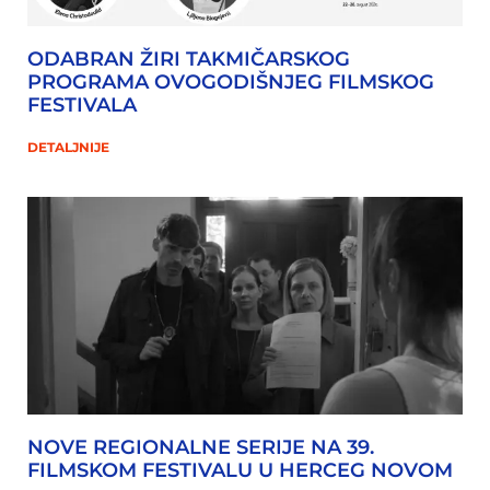
ODABRAN ŽIRI TAKMIČARSKOG
PROGRAMA OVOGODIŠNJEG FILMSKOG
FESTIVALA
DETALJNIJE
NOVE REGIONALNE SERIJE NA 39.
FILMSKOM FESTIVALU U HERCEG NOVOM