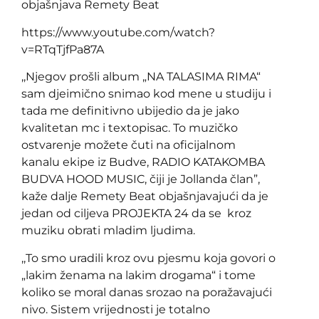
objašnjava Remety Beat
https://www.youtube.com/watch?
v=RTqTjfPa87A
,,Njegov prošli album „NA TALASIMA RIMA“
sam djeimično snimao kod mene u studiju i
tada me definitivno ubijedio da je jako
kvalitetan mc i textopisac. To muzičko
ostvarenje možete čuti na oficijalnom
kanalu ekipe iz Budve, RADIO KATAKOMBA
BUDVA HOOD MUSIC, čiji je Jollanda član”,
kaže dalje Remety Beat objašnjavajući da je
jedan od ciljeva PROJEKTA 24 da se kroz
muziku obrati mladim ljudima.
,,To smo uradili kroz ovu pjesmu koja govori o
„lakim ženama na lakim drogama“ i tome
koliko se moral danas srozao na poražavajući
nivo. Sistem vrijednosti je totalno