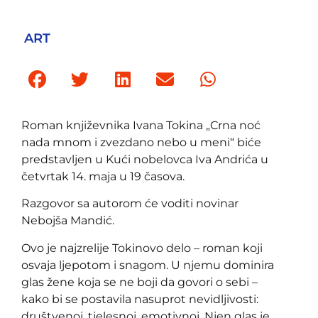
ART
Roman književnika Ivana Tokina „Crna noć
nada mnom i zvezdano nebo u meni“ biće
predstavljen u Kući nobelovca Iva Andrića u
četvrtak 14. maja u 19 časova.
Razgovor sa autorom će voditi novinar
Nebojša Mandić.
Ovo je najzrelije Tokinovo delo – roman koji
osvaja ljepotom i snagom. U njemu dominira
glas žene koja se ne boji da govori o sebi –
kako bi se postavila nasuprot nevidljivosti:
društvenoj, tjelesnoj, emotivnoj. Njen glas je