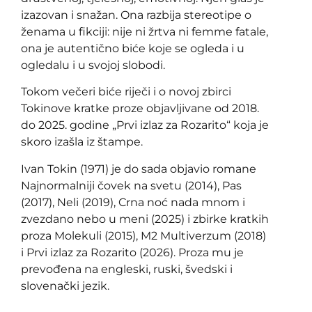
izazovan i snažan. Ona razbija stereotipe o
ženama u fikciji: nije ni žrtva ni femme fatale,
ona je autentično biće koje se ogleda i u
ogledalu i u svojoj slobodi.
Tokom večeri biće riječi i o novoj zbirci
Tokinove kratke proze objavljivane od 2018.
do 2025. godine „Prvi izlaz za Rozarito“ koja je
skoro izašla iz štampe.
Ivan Tokin (1971) je do sada objavio romane
Najnormalniji čovek na svetu (2014), Pas
(2017), Neli (2019), Crna noć nada mnom i
zvezdano nebo u meni (2025) i zbirke kratkih
proza Molekuli (2015), M2 Multiverzum (2018)
i Prvi izlaz za Rozarito (2026). Proza mu je
prevođena na engleski, ruski, švedski i
slovenački jezik.