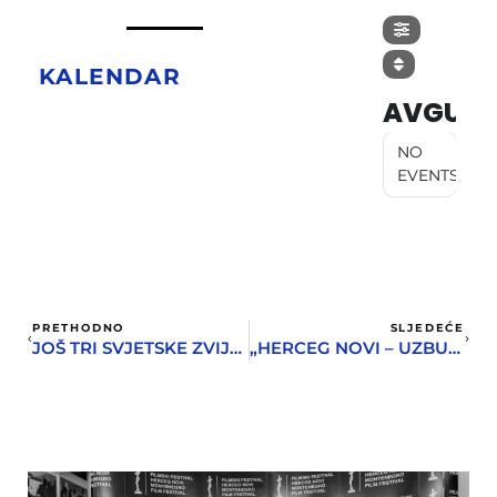
KALENDAR
AVGUST
NO
EVENTS
PRETHODNO
SLJEDEĆE
JOŠ TRI SVJETSKE ZVIJEZDE STIŽU NA JUBILARNI HSF
„HERCEG NOVI – UZBUDLJIVI GRAD“ – KONFERENCIJA O BRENDINGU I KULTURNOM TURIZMU