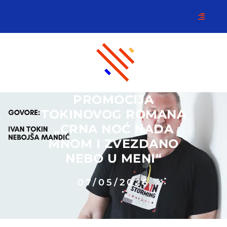
PROMOCIJA
TOKINOVOG ROMANA
„CRNA NOĆ NADA
MNOM I ZVEZDANO
NEBO U MENI“
07/05/2026