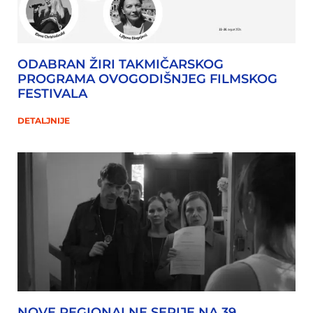
ODABRAN ŽIRI TAKMIČARSKOG
PROGRAMA OVOGODIŠNJEG FILMSKOG
FESTIVALA
DETALJNIJE
NOVE REGIONALNE SERIJE NA 39.