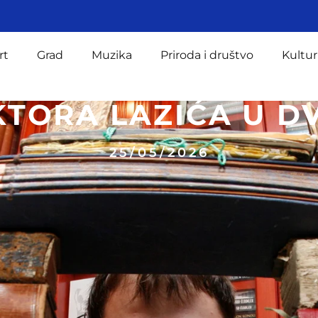
rt
Grad
Muzika
Priroda i društvo
Kultur
IKTORA LAZIĆA U D
25/05/2026