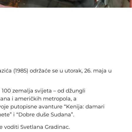
zića (1985) održaće se u utorak, 26. maja u
 100 zemalja svijeta – od džungli
kana i američkih metropola, a
voje putopisne avanture “Kenija: damari
anete” i “Dobre duše Sudana”.
e voditi Svetlana Gradinac.