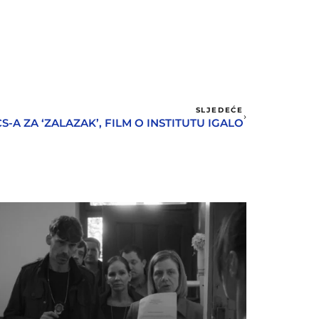
SLJEDEĆE
A ZA ‘ZALAZAK’, FILM O INSTITUTU IGALO