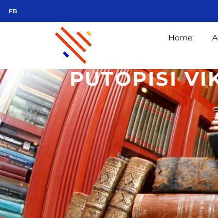
FB
Home
A
PUTOPISI V