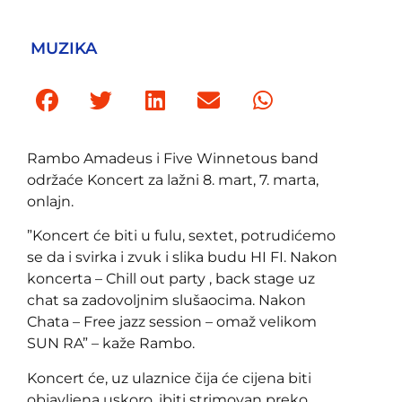
MUZIKA
Rambo Amadeus i Five Winnetous band
održaće Koncert za lažni 8. mart, 7. marta,
onlajn.
”Koncert će biti u fulu, sextet, potrudićemo
se da i svirka i zvuk i slika budu HI FI. Nakon
koncerta – Chill out party , back stage uz
chat sa zadovoljnim slušaocima. Nakon
Chata – Free jazz session – omaž velikom
SUN RA” – kaže Rambo.
Koncert će, uz ulaznice čija će cijena biti
objavljena uskoro, ibiti strimovan preko