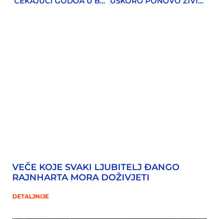
ČEKAJUĆI GODOA U BEPU BENKOVIĆU
USKORO PONOVO ŽIVI NASTUPI
VEČE KOJE SVAKI LJUBITELJ ĐANGO
RAJNHARTA MORA DOŽIVJETI
DETALJNIJE