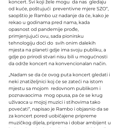
koncert. Svi koji žele mogu da nas gledaju
od kuće, poštujući preventivne mjere SZO“,
saopštio je Rambo uz nadanje da će, kako je
rekao u godinama pred nama, kada
opasnost od pandemije prođe,
primjenjujući ovu, sada pionirsku
tehnologiju doći do svih onim dalekih
mjesta na planeti gdje ima svoju publiku, a
gdje po prirodi stvari nisu bili u mogućnosti
da održe koncert na konvencionalan način.
„Nadam se da će ovog puta koncert gledati i
neki znatiželjnici koj će se zateći na istom
mjestu sa mojom redovnom publikom i
poznavaocima mog opusa, pa će se krug
uživaoca u mojoj muzici i stihovima tako
povećati“, napisao je Rambo i objasnio da se
za koncert pored uobičajene pripreme
muzičkog dijela, priprema i dobar ambijent u