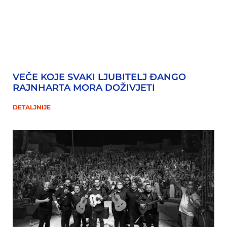
VEČE KOJE SVAKI LJUBITELJ ĐANGO
RAJNHARTA MORA DOŽIVJETI
DETALJNIJE