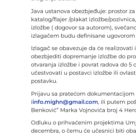
Java ustanova obezbjeđuje: prostor za 
katalog/flajer /plakat izložbe/pozivni
izložbe ( dogovor sa autorom), svečano
izlagačem budu definisane ugovorom o r
Izlagač se obavezuje da će realizovati
obezbjediti dopremanje izložbe do pros
otvaranja izložbe i povrat radova do 5
učestvovati u postavci izložbe ili ovla
postavku.
Prijavu sa pratećom dokumentacijom d
i
info.mighn@gmail.com
, ili putem po
Benković” Marka Vojnovića broj 4 Her
Odluku o prihvaćenim projektima Umjet
decembra, o čemu će učesnici biti ob