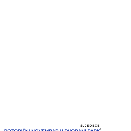
SLJEDEĆE
POZORIŠNI NOVEMBAR U DVORANI PARK