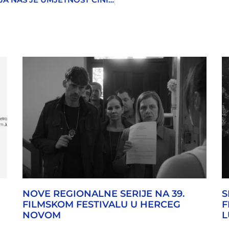
NOVE REGIONALNE SERIJE NA 39.
S
FILMSKOM FESTIVALU U HERCEG
F
NOVOM
L