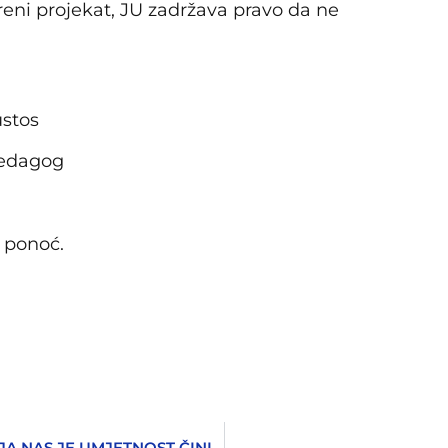
eni projekat, JU zadržava pravo da ne
ustos
 pedagog
u ponoć.
“NEMAMO PRAVO DA ZABORAVIMO ONE ČIJA NAS JE UMJETNOST ČINILA SRETNIMA”