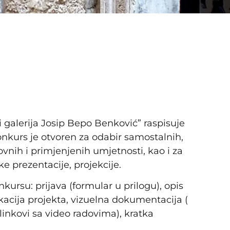
galerija Josip Bepo Benković” raspisuje
onkurs je otvoren za odabir samostalnih,
kovnih i primjenjenih umjetnosti, kao i za
e prezentacije, projekcije.
rsu: prijava (formular u prilogu), opis
ikacija projekta, vizuelna dokumentacija (
li linkovi sa video radovima), kratka