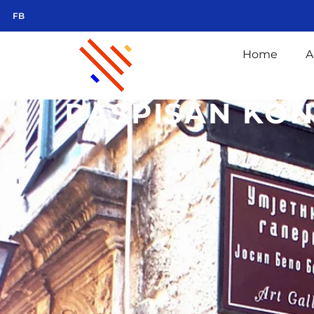
FB
Home
A
RASPISAN KON