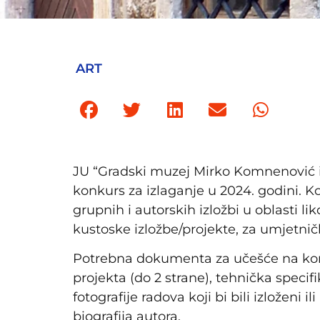
ART
JU “Gradski muzej Mirko Komnenović i 
konkurs za izlaganje u 2024. godini. K
grupnih i autorskih izložbi u oblasti li
kustoske izložbe/projekte, za umjetničk
Potrebna dokumenta za učešće na konku
projekta (do 2 strane), tehnička specif
fotografije radova koji bi bili izloženi i
biografija autora.