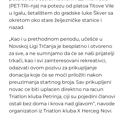
(PET-TRI-nja) na potezu od platoa Titove Vile
u Igalu, šetalištem do gradske luke Škver sa
okretom oko stare željezničke stanice i
nazad.
„Kao i u prethodnom periodu, učešće u
Novskoj Ligi Trčanja je besplatno i otvoreno
za sve, a ne sumnjamo da će se naši prijatelji
trkači, kao i svi zainteresovani rekreativci,
odazvati ovom pozivu za prikupljanje
donacija koje će se moći priložiti nakon
preuzimanja startnog broja. Sav prikupljeni
novac ce biti uplacen direktno na racun
Triatlon kluba Petrinja, ciji su pojedini članovi
ostali bez doma i krova nad glavom“, navode
organizatori iz Triatlon kluba X Herceg Novi.