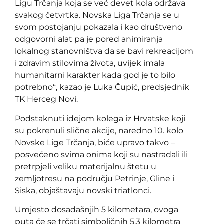
Ligu Trčanja koja se već devet kola održava
svakog četvrtka. Novska Liga Trčanja se u
svom postojanju pokazala i kao društveno
odgovorni alat pa je pored animiranja
lokalnog stanovništva da se bavi rekreacijom
i zdravim stilovima života, uvijek imala
humanitarni karakter kada god je to bilo
potrebno“, kazao je Luka Čupić, predsjednik
TK Herceg Novi.
Podstaknuti idejom kolega iz Hrvatske koji
su pokrenuli slične akcije, naredno 10. kolo
Novske Lige Trčanja, biće upravo takvo –
posvećeno svima onima koji su nastradali ili
pretrpjeli veliku materijalnu štetu u
zemljotresu na području Petrinje, Gline i
Siska, objaštavaju novski triatlonci.
Umjesto dosadašnjih 5 kilometara, ovoga
puta će se trčati simboličnih 5,3 kilometra