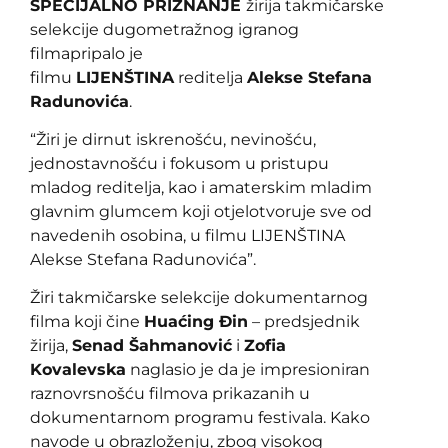
SPECIJALNO PRIZNANJE
žirija takmičarske
selekcije
dugometražnog igranog
filma
pripalo je
filmu
LIJENŠTINA
reditelja
Alekse Stefana
Radunovića
.
“Žiri je dirnut iskrenošću, nevinošću,
jednostavnošću i fokusom u pristupu
mladog reditelja, kao i amaterskim mladim
glavnim glumcem koji otjelotvoruje sve od
navedenih osobina, u filmu LIJENŠTINA
Alekse Stefana Radunovića”.
Žiri takmičarske selekcije dokumentarnog
filma koji čine
Huaćing Đin
– predsjednik
žirija,
Senad Šahmanović
i
Zofia
Kovalevska
naglasio je da je impresioniran
raznovrsnošću filmova prikazanih u
dokumentarnom programu festivala. Kako
navode u obrazloženju, zbog visokog