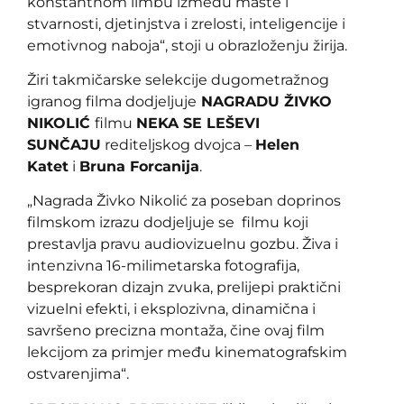
konstantnom limbu između mašte i
stvarnosti, djetinjstva i zrelosti, inteligencije i
emotivnog naboja“, stoji u obrazloženju žirija.
Žiri takmičarske selekcije dugometražnog
igranog filma dodjeljuje
NAGRADU ŽIVKO
NIKOLIĆ
filmu
NEKA SE LEŠEVI
SUNČAJU
rediteljskog dvojca –
Helen
Katet
i
Bruna Forcanija
.
„Nagrada Živko Nikolić za poseban doprinos
filmskom izrazu dodjeljuje se filmu koji
prestavlja pravu audiovizuelnu gozbu. Živa i
intenzivna 16-milimetarska fotografija,
besprekoran dizajn zvuka, prelijepi praktični
vizuelni efekti, i eksplozivna, dinamična i
savršeno precizna montaža, čine ovaj film
lekcijom za primjer među kinematografskim
ostvarenjima“.