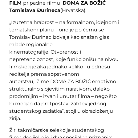
FILM
pripadne
filmu
DOMA ZA BOŽIĆ
Tomislava Đurineca
(Hrvatska).
„Izuzetna hrabrost – na formalnom, idejnom i
tematskom planu – ono je po čemu se
Tomislav Đurinec izdvaja kao snažan glas
mlade regionalne
kinematografije. Otvorenost i
nepretencioznost, koje funkcionišu na nivou
filmskog jezika jednako koliko i u odnosu
reditelja prema sopstvenom
autorstvu, čime DOMA ZA BOŽIĆ emotivno i
strukturalno slojevitim narativom, daleko
prodornijim – izvan i unutar filma – nego što
bi mogao da pretpostavi zahtev jednog
studentskog zadatka“, stoji u obrazloženju
žirija.
Žiri takmičarske
selekcije studentskog
filma dodijelio je i dva specijalna priznanja: