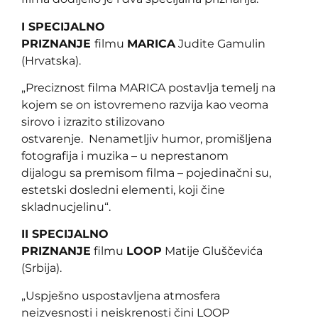
I SPECIJALNO
PRIZNANJE
filmu
MARICA
Judite Gamulin
(Hrvatska).
„Preciznost filma MARICA postavlja temelj na
kojem se on istovremeno razvija kao veoma
sirovo i izrazito stilizovano
ostvarenje. Nenametljiv humor, promišljena
fotografija i muzika – u neprestanom
dijalogu sa premisom filma – pojedinačni su,
estetski dosledni elementi, koji čine
skladnucjelinu“.
II SPECIJALNO
PRIZNANJE
filmu
LOOP
Matije Gluščevića
(Srbija).
„Uspješno uspostavljena atmosfera
neizvesnosti i neiskrenosti čini LOOP