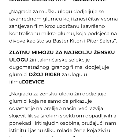
„Nagrada za mušku ulogu dodjeljuje se
izvanrednom glumcu koji iznosi čitav veoma
zahtjevan film kroz uzdržanu i savršeno
kontrolisanu mikro-glumu, koja podsjeća na
divove kao što su Baster Kiton i Piter Selers“.
ZLATNU MIMOZU ZA NAJBOLJU ŽENSKU
ULOGU
žiri takmičarske selekcije
dugometražnog igranog filma dodjeljuje
glumici
DŽOJ RIGER
za ulogu u
filmu
DJEVICE
.
„Nagradu za žensku ulogu žiri dodjeljuje
glumici koja ne samo da prikazuje
odrastanje na prelijep način, već razvija
slojevit lik sa širokim spektrom dopadljivih a
ponekad i iritirajućih osobina, pružajući nam
istinitu i jasnu sliku mlade žene koja živi u