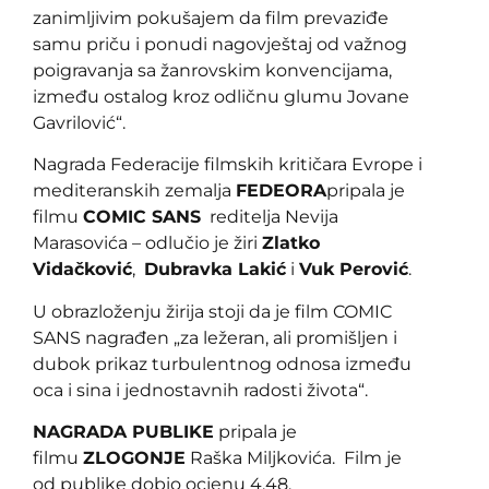
zanimljivim pokušajem da film prevaziđe
samu priču i ponudi nagovještaj od važnog
poigravanja sa žanrovskim konvencijama,
između ostalog kroz odličnu glumu Jovane
Gavrilović“.
Nagrada Federacije filmskih kritičara Evrope i
mediteranskih zemalja
FEDEORA
pripala je
filmu
COMIC SANS
reditelja Nevija
Marasovića – odlučio je žiri
Zlatko
Vidačković
,
Dubravka Lakić
i
Vuk Perović
.
U obrazloženju žirija stoji da je film COMIC
SANS nagrađen „za ležeran, ali promišljen i
dubok prikaz turbulentnog odnosa između
oca i sina i jednostavnih radosti života“.
NAGRADA PUBLIKE
pripala je
filmu
ZLOGONJE
Raška Miljkovića. Film je
od publike dobio ocjenu 4,48.