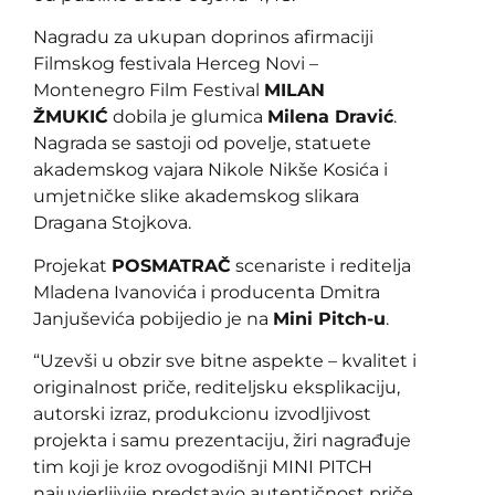
Nagradu za ukupan doprinos afirmaciji
Filmskog festivala Herceg Novi –
Montenegro Film Festival
MILAN
ŽMUKIĆ
dobila je glumica
Milena Dravić
.
Nagrada se sastoji od povelje, statuete
akademskog vajara Nikole Nikše Kosića i
umjetničke slike akademskog slikara
Dragana Stojkova.
Projekat
POSMATRAČ
scenariste i reditelja
Mladena Ivanovića i producenta Dmitra
Janjuševića pobijedio je na
Mini Pitch-u
.
“Uzevši u obzir sve bitne aspekte – kvalitet i
originalnost priče, rediteljsku eksplikaciju,
autorski izraz, produkcionu izvodljivost
projekta i samu prezentaciju, žiri nagrađuje
tim koji je kroz ovogodišnji MINI PITCH
najuvjerljivije predstavio autentičnost priče,