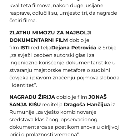
kvaliteta filmova, nakon duge, usijane
rasprave, odlučili su, umjesto tri, da nagrade
četiri filma.
ZLATNU MIMOZU ZA NAJBOLJI
DOKUMENTARNI FILM
dobio je
film
ISTI
reditelja
Dejana Petrovića
iz Srbije
„za svjež i osoben autorski glas i za
ingeniozno korišćenje dokumentaristike u
stvaranju majstorske metafore o sudbini
čovjeka i pravom značenju pojmova sloboda
i identitet“.
NAGRADU ŽIRIJA
dobio je film
JONAŠ
SANJA KIŠU
reditelja
Dragoša Hančijua
iz
Rumunije „za vješto kombinovanje
sredstava klasičnog, opservacionog
dokumentarca sa poetikom snova u dirljivoj
priči o prolaznosti vremena“.