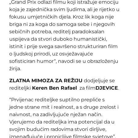
„Grand Prix odlazi filmu koji istražuje emociju
koja je zajednička svim ljudima, ali je rijetko u
fokusu umjetničkih djela. Kroz lik koga nije
briga ni za koga do samoga sebe i njegovih
sebičnih potreba, reditelj paradoksalan
uspijeva da stvori duboko humanistički,
istinit i prije svega savršeno strukturiran film
o ljudskoj prirodi, uz osvježavajuće
sofisticiran humor“, navodi se u obrazloženju
žirija.
ZLATNA MIMOZA ZA REŽIJU
dodjeljuje se
rediteljki
Keren Ben Rafael
za film
DJEVICE
.
“Prvijenac rediteljke suptilno prepliće s
jedne strane mit i realnost, a s druge zrelost i
naivnost, na zadivljujuće nježan način.
Vjerujemo da rediteljka ima potencijal da u
svojim budućim radovima stvori dirljive,
iznenađujuće i pronicljive filmske svjetove”.