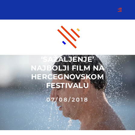
‘SAŽALJENJE’
NAJBOLJI FILM NA
HERCEGNOVSKOM
FESTIVALU
07/08/2018