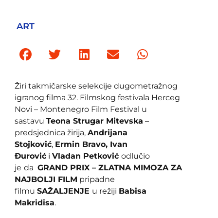
ART
Žiri takmičarske selekcije dugometražnog
igranog filma 32. Filmskog festivala Herceg
Novi – Montenegro Film Festival u
sastavu
Teona Strugar Mitevska
–
predsjednica žirija,
Andrijana
Stojković
,
Ermin Bravo, Ivan
Đurović
i
Vladan Petković
odlučio
je
da
GRAND PRIX – ZLATNA MIMOZA ZA
NAJBOLJI FILM
pripadne
filmu
SAŽALJENJE
u režiji
Babisa
Makridisa
.