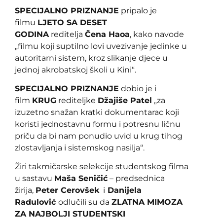
SPECIJALNO PRIZNANJE
pripalo je
filmu
LJETO SA DESET
GODINA
reditelja
Čena Haoa
, kako navode
„filmu koji suptilno lovi uvezivanje jedinke u
autoritarni sistem, kroz slikanje djece u
jednoj akrobatskoj školi u Kini“.
SPECIJALNO PRIZNANJE
dobio je i
film
KRUG
rediteljke
Džajiše Patel
„za
izuzetno snažan kratki dokumentarac koji
koristi jednostavnu formu i potresnu ličnu
priču da bi nam ponudio uvid u krug tihog
zlostavljanja i sistemskog nasilja“.
Žiri takmičarske selekcije studentskog filma
u sastavu
Maša Seničić
– predsednica
žirija,
Peter Cerovšek
i
Danijela
Radulović
odlučili su da
ZLATNA MIMOZA
ZA NAJBOLJI STUDENTSKI