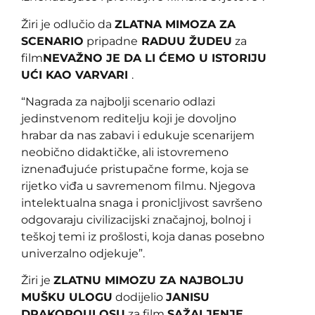
Žiri je odlučio da
ZLATNA MIMOZA ZA
SCENARIO
pripadne
RADUU ŽUDEU
za
film
NEVAŽNO JE DA LI ĆEMO U ISTORIJU
UĆI KAO VARVARI
.
“Nagrada za najbolji scenario odlazi
jedinstvenom reditelju koji je dovoljno
hrabar da nas zabavi i edukuje scenarijem
neobično didaktičke, ali istovremeno
iznenađujuće pristupačne forme, koja se
rijetko viđa u savremenom filmu. Njegova
intelektualna snaga i pronicljivost savršeno
odgovaraju civilizacijski značajnoj, bolnoj i
teškoj temi iz prošlosti, koja danas posebno
univerzalno odjekuje
”.
Žiri je
ZLATNU MIMOZU ZA NAJBOLJU
MUŠKU ULOGU
dodijelio
JANISU
DRAKOPOULOSU
za film
SAŽALJENJE
.