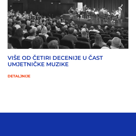
VIŠE OD ČETIRI DECENIJE U ČAST
UMJETNIČKE MUZIKE
DETALJNIJE