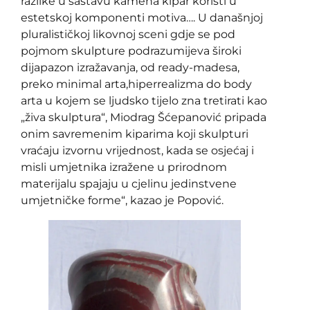
razlike u sastavu kamena kipar koristi u
estetskoj komponenti motiva…. U današnjoj
pluralističkoj likovnoj sceni gdje se pod
pojmom skulpture podrazumijeva široki
dijapazon izražavanja, od ready-madesa,
preko minimal arta,hiperrealizma do body
arta u kojem se ljudsko tijelo zna tretirati kao
„živa skulptura“, Miodrag Šćepanović pripada
onim savremenim kiparima koji skulpturi
vraćaju izvornu vrijednost, kada se osjećaj i
misli umjetnika izražene u prirodnom
materijalu spajaju u cjelinu jedinstvene
umjetničke forme“, kazao je Popović.