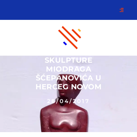
SKULPTURE
MIODRAGA
ŠĆEPANOVIĆA U
HERCEG NOVOM
28/04/2017