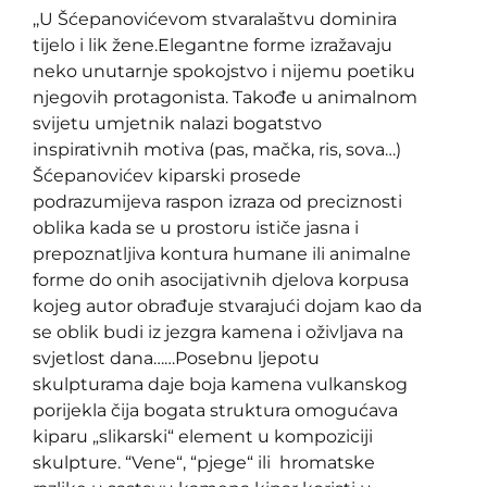
,,U Šćepanovićevom stvaralaštvu dominira
tijelo i lik žene.Elegantne forme izražavaju
neko unutarnje spokojstvo i nijemu poetiku
njegovih protagonista. Takođe u animalnom
svijetu umjetnik nalazi bogatstvo
inspirativnih motiva (pas, mačka, ris, sova…)
Šćepanovićev kiparski prosede
podrazumijeva raspon izraza od preciznosti
oblika kada se u prostoru ističe jasna i
prepoznatljiva kontura humane ili animalne
forme do onih asocijativnih djelova korpusa
kojeg autor obrađuje stvarajući dojam kao da
se oblik budi iz jezgra kamena i oživljava na
svjetlost dana……Posebnu ljepotu
skulpturama daje boja kamena vulkanskog
porijekla čija bogata struktura omogućava
kiparu „slikarski“ element u kompoziciji
skulpture. “Vene“, “pjege“ ili hromatske