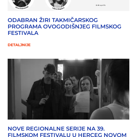
ODABRAN ŽIRI TAKMIČARSKOG
PROGRAMA OVOGODIŠNJEG FILMSKOG
FESTIVALA
DETALJNIJE
NOVE REGIONALNE SERIJE NA 39.
FILMSKOM FESTIVALU U HERCEG NOVOM