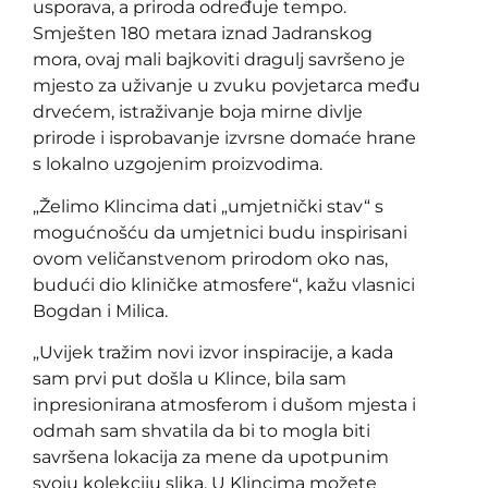
usporava, a priroda određuje tempo.
Smješten 180 metara iznad Jadranskog
mora, ovaj mali bajkoviti dragulj savršeno je
mjesto za uživanje u zvuku povjetarca među
drvećem, istraživanje boja mirne divlje
prirode i isprobavanje izvrsne domaće hrane
s lokalno uzgojenim proizvodima.
„Želimo Klincima dati „umjetnički stav“ s
mogućnošću da umjetnici budu inspirisani
ovom veličanstvenom prirodom oko nas,
budući dio kliničke atmosfere“, kažu vlasnici
Bogdan i Milica.
„Uvijek tražim novi izvor inspiracije, a kada
sam prvi put došla u Klince, bila sam
inpresionirana atmosferom i dušom mjesta i
odmah sam shvatila da bi to mogla biti
savršena lokacija za mene da upotpunim
svoju kolekciju slika. U Klincima možete