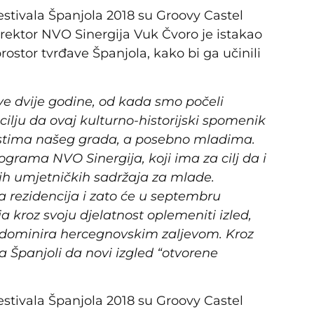
festivala Španjola 2018 su Groovy Castel
rektor NVO Sinergija Vuk Čvoro je istakao
rostor tvrđave Španjola, kako bi ga učinili
ve dvije godine, od kada smo počeli
cilju da ovaj kulturno-historijski spomenik
stima našeg grada, a posebno mladima.
grama NVO Sinergija, koji ima za cilj da i
ih umjetničkih sadržaja za mlade.
 rezidencija i zato će u septembru
ja kroz svoju djelatnost oplemeniti izled,
ja dominira hercegnovskim zaljevom. Kroz
da Španjoli da novi izgled “otvorene
festivala Španjola 2018 su Groovy Castel