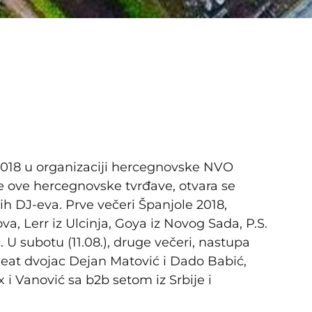
2018 u organizaciji hercegnovske NVO
je ove hercegnovske tvrđave, otvara se
h DJ-eva. Prve večeri Španjole 2018,
a, Lerr iz Ulcinja, Goya iz Novog Sada, P.S.
 U subotu (11.08.), druge večeri, nastupa
Beat dvojac Dejan Matović i Dado Babić,
 Vanović sa b2b setom iz Srbije i