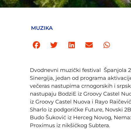
MUZIKA
Dvodnevni muzički festival Španjola 
Sinergija, jedan od programa aktivaci
večeras nastupima crnogorskih i srpski
nastupaju BodziE iz Groovy Castel Nuov
iz Groovy Castel Nuova i Rayo Raičević.
Sharlo iz podgoričke Future, Novski 2
Budo Šuković iz Herceg Novog, Nemax i
Proximus iz nikšićkog Subtera.