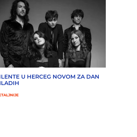
ILENTE U HERCEG NOVOM ZA DAN
LADIH
ETALJNIJE