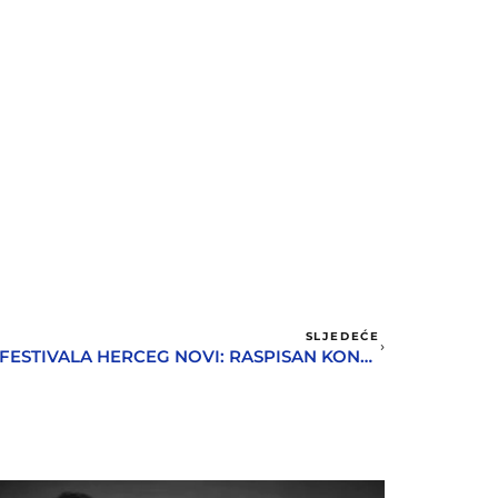
SLJEDEĆE
NOVO IZDANJE STREET ART FESTIVALA HERCEG NOVI: RASPISAN KONKURS ZA IZRADU RJEŠENJA ZA OSLIKAVANJE MURALA