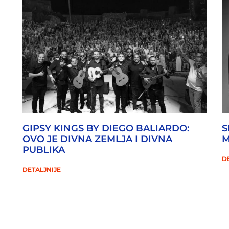
GIPSY KINGS BY DIEGO BALIARDO:
S
OVO JE DIVNA ZEMLJA I DIVNA
M
PUBLIKA
D
DETALJNIJE