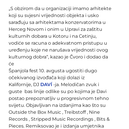
„S obzirom da u organizaciji imamo arhitekte
koji su svjesni vrijednosti objekta i usko
sarađuju sa arhitektama konzervatorima u
Herceg Novom i onim u Upravi za zaštitu
kulturnih dobara u Kotoru i na Cetinju,
vodiće se racuna o adekvatnom pristupu u
uređenju koje ne narušava vrijednosti ovog
kulturnog dobra“, kazao je Čvoro i dodao da
će
Španjola fest 10. avgusta ugostiti dugo
očekivanog izvođača koji dolazi iz
Kalifornije, DJ
DAVÍ
-ja. Melodičan zvuk i
guste bas linije odlike su po kojima je Davi
postao prepoznatljiv u progresivnom tehno
svijetu. Objavljivan na izdanjima kao što su
Outside the Box Music , Treibstoff , Nine
Records , Stripped Music Recordings , Bits &
Pieces. Remiksovao je i izdanja umjetnika