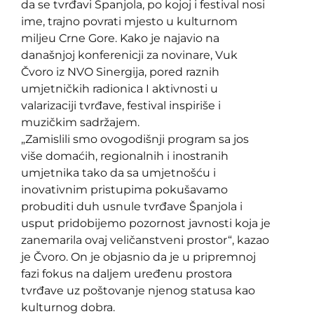
da se tvrđavi Španjola, po kojoj i festival nosi
ime, trajno povrati mjesto u kulturnom
miljeu Crne Gore. Kako je najavio na
današnjoj konferenicji za novinare, Vuk
Čvoro iz NVO Sinergija, pored raznih
umjetničkih radionica I aktivnosti u
valarizaciji tvrđave, festival inspiriše i
muzičkim sadržajem.
„Zamislili smo ovogodišnji program sa jos
više domaćih, regionalnih i inostranih
umjetnika tako da sa umjetnošću i
inovativnim pristupima pokušavamo
probuditi duh usnule tvrđave Španjola i
usput pridobijemo pozornost javnosti koja je
zanemarila ovaj veličanstveni prostor“, kazao
je Čvoro. On je objasnio da je u pripremnoj
fazi fokus na daljem uređenu prostora
tvrđave uz poštovanje njenog statusa kao
kulturnog dobra.