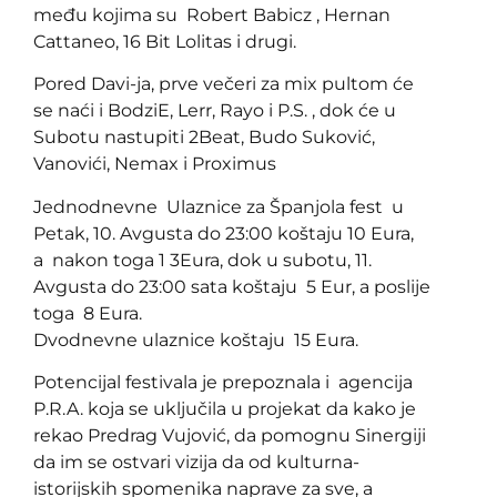
među kojima su Robert Babicz , Hernan
Cattaneo, 16 Bit Lolitas i drugi.
Pored Davi-ja, prve večeri za mix pultom će
se naći i BodziE, Lerr, Rayo i P.S. , dok će u
Subotu nastupiti 2Beat, Budo Suković,
Vanovići, Nemax i Proximus
Jednodnevne Ulaznice za Španjola fest u
Petak, 10. Avgusta do 23:00 koštaju 10 Eura,
a nakon toga 1 3Eura, dok u subotu, 11.
Avgusta do 23:00 sata koštaju 5 Eur, a poslije
toga 8 Eura.
Dvodnevne ulaznice koštaju 15 Eura.
Potencijal festivala je prepoznala i agencija
P.R.A. koja se uključila u projekat da kako je
rekao Predrag Vujović, da pomognu Sinergiji
da im se ostvari vizija da od kulturna-
istorijskih spomenika naprave za sve, a