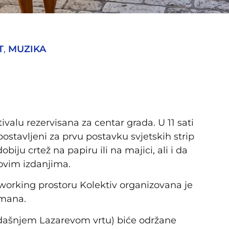
T
,
MUZIKA
valu rezervisana za centar grada. U 11 sati
ostavljeni za prvu postavku svjetskih strip
iju crtež na papiru ili na majici, ali i da
novim izdanjima.
oworking prostoru Kolektiv organizovana je
dmana.
adašnjem Lazarevom vrtu) biće održane