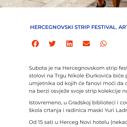
HERCEGNOVSKI STRIP FESTIVAL
,
AR
Subota je na Hercegnovskom strip festi
stolovi na Trgu Nikole Đurkovića biće p
umjetnika od kojih će fanovi moći da dob
na berzi osvježe svoje strip kolekcije 
Istovremeno, u Gradskoj biblioteci i c
škola crtanja i radinica maski Yuri La
Od 15 sati u Herceg Novi hotelu (nek