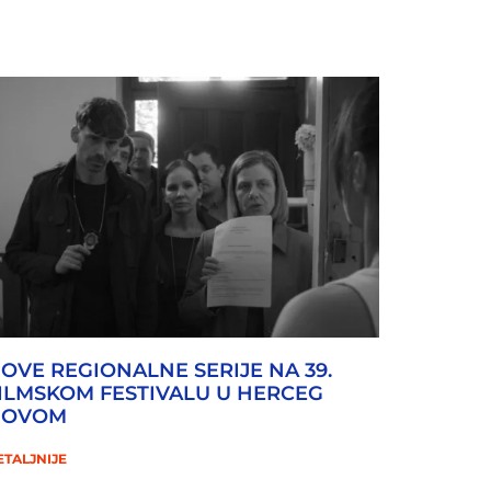
OVE REGIONALNE SERIJE NA 39.
ILMSKOM FESTIVALU U HERCEG
NOVOM
ETALJNIJE