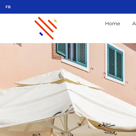
FB
Home
A