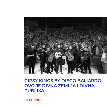
GIPSY KINGS BY DIEGO BALIARDO:
OVO JE DIVNA ZEMLJA I DIVNA
PUBLIKA
DETALJNIJE