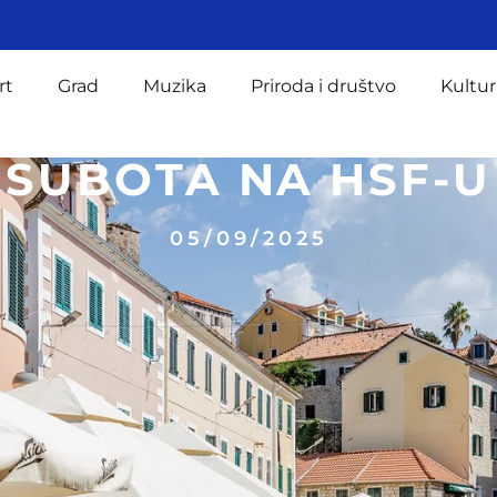
rt
Grad
Muzika
Priroda i društvo
Kultur
SUBOTA NA HSF-U
05/09/2025