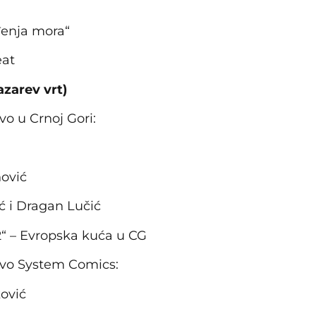
đenja mora“
eat
azarev vrt)
vo u Crnoj Gori:
nović
 i Dragan Lučić
 2“ – Evropska kuća u CG
štvo System Comics:
ović