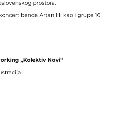
goslovenskog prostora.
 koncert benda Artan lili kao i grupe 16
working „Kolektiv Novi“
ustracija