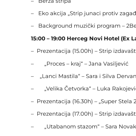
– Berza stripa
– Eko akcija „Strip junaci protiv zaga
– Background muzički program – 2B
15:00 – 19:00 Herceg Novi Hotel (Ex L
– Prezentacija (15.00h) – Strip izdavašt
– „Proces – kraj“ – Jana Vasiljević
– „Lanci Mastila“ – Sara i Silva Derva
– „Velika Četvorka“ – Luka Rakojević
– Prezentacija (16.30h) – „Super Stela
– Prezentacija (17.00h) – Strip izdava
– „Utabanom stazom“ – Sara Novak