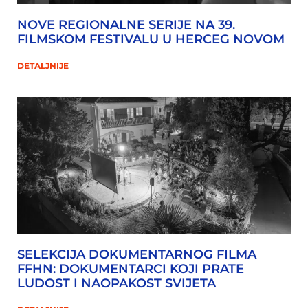
NOVE REGIONALNE SERIJE NA 39.
FILMSKOM FESTIVALU U HERCEG NOVOM
DETALJNIJE
SELEKCIJA DOKUMENTARNOG FILMA
FFHN: DOKUMENTARCI KOJI PRATE
LUDOST I NAOPAKOST SVIJETA