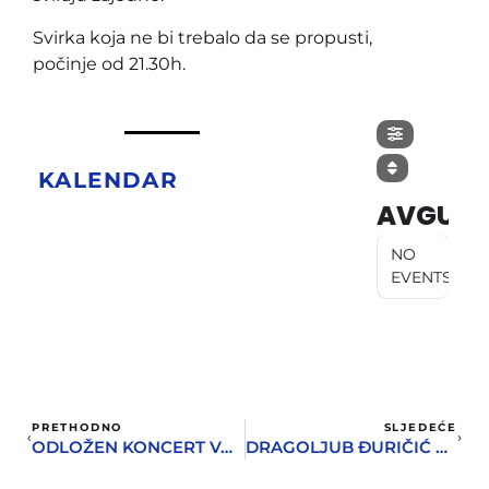
Svirka koja ne bi trebalo da se propusti,
počinje od 21.30h.
KALENDAR
AVGUST
NO
EVENTS
PRETHODNO
SLJEDEĆE
ODLOŽEN KONCERT VAN GOGHA
DRAGOLJUB ĐURIČIĆ U FINALU PRAZNIČNOG PROGRAMA