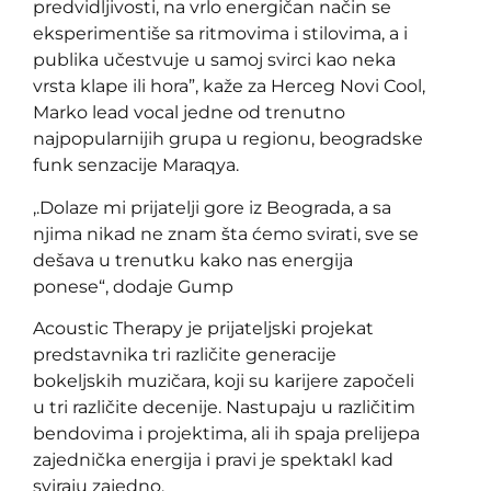
predvidljivosti, na vrlo energičan način se
eksperimentiše sa ritmovima i stilovima, a i
publika učestvuje u samoj svirci kao neka
vrsta klape ili hora”, kaže za Herceg Novi Cool,
Marko lead vocal jedne od trenutno
najpopularnijih grupa u regionu, beogradske
funk senzacije Maraqya.
,.Dolaze mi prijatelji gore iz Beograda, a sa
njima nikad ne znam šta ćemo svirati, sve se
dešava u trenutku kako nas energija
ponese“, dodaje Gump
Acoustic Therapy je prijateljski projekat
predstavnika tri različite generacije
bokeljskih muzičara, koji su karijere započeli
u tri različite decenije. Nastupaju u različitim
bendovima i projektima, ali ih spaja prelijepa
zajednička energija i pravi je spektakl kad
sviraju zajedno.