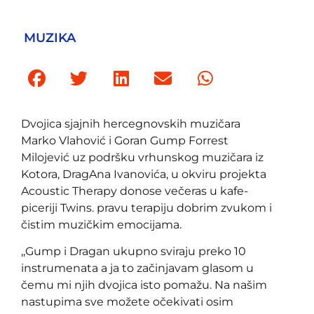
MUZIKA
Dvojica sjajnih hercegnovskih muzičara
Marko Vlahović i Goran Gump Forrest
Milojević uz podršku vrhunskog muzičara iz
Kotora, DragAna Ivanovića, u okviru projekta
Acoustic Therapy donose večeras u kafe-
piceriji Twins. pravu terapiju dobrim zvukom i
čistim muzičkim emocijama.
,,Gump i Dragan ukupno sviraju preko 10
instrumenata a ja to začinjavam glasom u
čemu mi njih dvojica isto pomažu. Na našim
nastupima sve možete očekivati osim