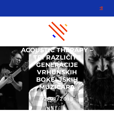
ACOUSTIC THERAPY –
TRI RAZLIČITE
GENERACIJE
VRHUNSKIH
BOKELJSKIH
MUZIČARA
02/01/2018