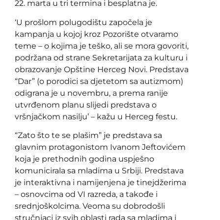
22. marta u tri termina i besplatna je.
‘U prošlom polugodištu započela je
kampanja u kojoj kroz Pozorište otvaramo
teme – o kojima je teško, ali se mora govoriti,
podržana od strane Sekretarijata za kulturu i
obrazovanje Opštine Herceg Novi. Predstava
“Dar” (o porodici sa djetetom sa autizmom)
odigrana je u novembru, a prema ranije
utvrđenom planu slijedi predstava o
vršnjačkom nasilju’ – kažu u Herceg festu.
“Zato što te se plašim” je predstava sa
glavnim protagonistom Ivanom Jeftovićem
koja je prethodnih godina uspješno
komunicirala sa mladima u Srbiji. Predstava
je interaktivna i namijenjena je tinejdžerima
– osnovcima od VI razreda, a takođe i
srednjoškolcima. Veoma su dobrodošli
stručnjaci iz svih oblasti rada sa mladima i