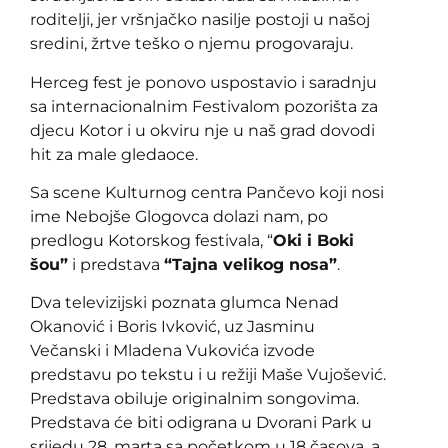
roditelji, jer vršnjačko nasilje postoji u našoj
sredini, žrtve teško o njemu progovaraju.
Herceg fest je ponovo uspostavio i saradnju
sa internacionalnim Festivalom pozorišta za
djecu Kotor i u okviru nje u naš grad dovodi
hit za male gledaoce.
Sa scene Kulturnog centra Pančevo koji nosi
ime Nebojše Glogovca dolazi nam, po
predlogu Kotorskog festivala, “
Oki i Boki
šou”
i predstava
“Tajna velikog nosa”
.
Dva televizijski poznata glumca Nenad
Okanović i Boris Ivković, uz Jasminu
Večanski i Mladena Vukovića izvode
predstavu po tekstu i u režiji Maše Vujošević.
Predstava obiluje originalnim songovima.
Predstava će biti odigrana u Dvorani Park u
srijedu 28. marta sa početkom u 18 časova, a