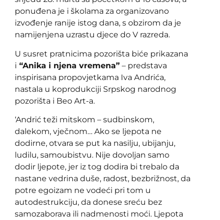
ponuđena je i školama za organizovano
izvođenje ranije istog dana, s obzirom da je
namijenjena uzrastu djece do V razreda.
U susret pratnicima pozorišta biće prikazana
i
“Anika i njena vremena”
– predstava
inspirisana propovjetkama Iva Andrića,
nastala u koprodukciji Srpskog narodnog
pozorišta i Beo Art-a.
‘Andrić teži mitskom – sudbinskom,
dalekom, vječnom… Ako se ljepota ne
dodirne, otvara se put ka nasilju, ubijanju,
ludilu, samoubistvu. Nije dovoljan samo
dodir ljepote, jer iz tog dodira bi trebalo da
nastane vedrina duše, radost, bezbrižnost, da
potre egoizam ne vodeći pri tom u
autodestrukciju, da donese sreću bez
samozaborava ili nadmenosti moći. Ljepota