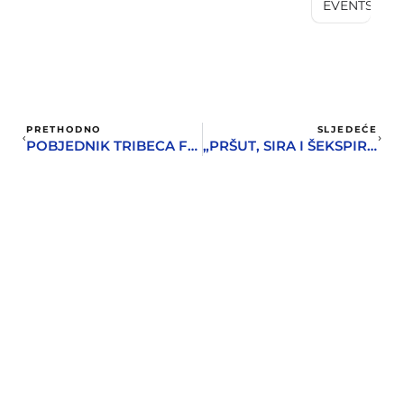
EVENTS
PRETHODNO
SLJEDEĆE
POBJEDNIK TRIBECA FESTIVALA EVROPSKU PREMIJERU IMA NA NOVSKOJ FILMSKOJ SMOTRI
„PRŠUT, SIRA I ŠEKSPIRA“ U BAŠTI GRADSKOG MUZEJA