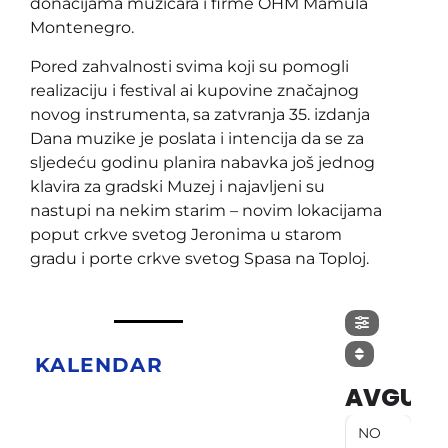
donacijama muzičara i firme OHM Mamula
Montenegro.
Pored zahvalnosti svima koji su pomogli
realizaciju i festival ai kupovine značajnog
novog instrumenta, sa zatvranja 35. izdanja
Dana muzike je poslata i intencija da se za
sljedeću godinu planira nabavka još jednog
klavira za gradski Muzej i najavljeni su
nastupi na nekim starim – novim lokacijama
poput crkve svetog Jeronima u starom
gradu i porte crkve svetog Spasa na Toploj.
KALENDAR
AVGUST
NO