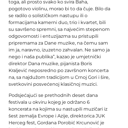
toga, ali prosto svako ko svira Baha,
pogotovo violinu, morao bi to da čuje. Bilo da
se radilo o solističkom nastupu ili o
formacijama kamerni duo, trio i kvartet, bili
su savršeno spremni, sa najvećim stepenom
odgovornosti i entuzijazma su pristupili
pripremama za Dane muzike, na čemu sam
im ja, naravno, izuzetno zahvalan. Ne samo ja
nego i naša publika”, kazao je umjetnički
direktor Dana muzike, pijanista Boris
Kraljević neposredno po završnom koncerta
na, sa najdužom tradicijom u Crnoj Gori i šire,
svetkovini posvećenoj klasičnoj muzici.
Podsjećajući se prethodnih deset dana
festivala u okviru kojeg je održano 6
koncerata na kojima su nastupili muzičari iz
šest zemalja Evrope i Azije, direktorica JUK
Herceg fest, Gordana Porobić Krcunović je