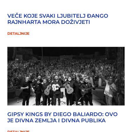
VEČE KOJE SVAKI LJUBITELJ ĐANGO
RAJNHARTA MORA DOŽIVJETI
DETALJNIJE
GIPSY KINGS BY DIEGO BALIARDO: OVO
JE DIVNA ZEMLJA I DIVNA PUBLIKA
DETALJNIJE