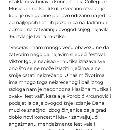
istakla nezaboravni koncert hora Collegium
Musicum na Kanli kuli i svečano otvaranje
koje je ove godine ponovo održano na jednoj
od najljepših ljetnih pozornica na Jadranu i
odmah na zatvaranju ovogodišnjeg najavila
36. izdanje Dana muzike.
“Večeras imam mnogo veću obavezu ne da
zatvorim nego da najavim sljedeći festival.
Viktor Igo je napisao – muzika izražava sve
ono što se ne može izraziti riječima, a ne
smije ostati neizrečeno. U našim životima
ima mnogo toga neizrečenog i baš iz tog
razloga nam je neophodna klasična muzika i
ovakvi festivali”, kazala je Porobić Krcunović i
podsjetila da je ovogodišnje izdanje Dana
muzike značjno i zbog činjenice da je grad
dobio novi koncertni klavir zahvaljujući
angažmanu mendažmenta festivala i