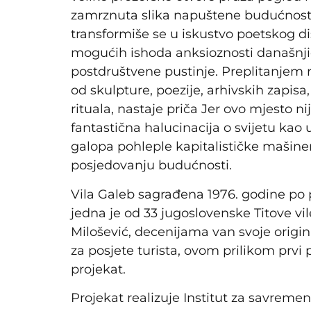
zamrznuta slika napuštene budućnosti,
transformiše se u iskustvo poetskog dis
mogućih ishoda anksioznosti današnji
postdruštvene pustinje. Preplitanjem r
od skulpture, poezije, arhivskih zapis
rituala, nastaje priča Jer ovo mjesto 
fantastična halucinacija o svijetu ka
galopa pohleple kapitalističke mašineri
posjedovanju budućnosti.
Vila Galeb sagrađena 1976. godine po p
jedna je od 33 jugoslovenske Titove vil
Milošević, decenijama van svoje orig
za posjete turista, ovom prilikom prvi 
projekat.
Projekat realizuje Institut za savreme