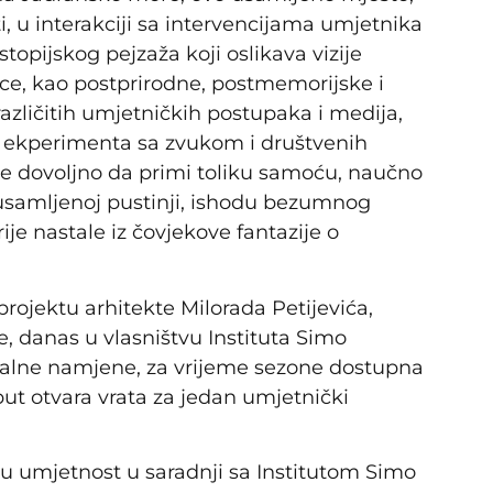
 u interakciji sa intervencijama umjetnika
topijskog pejzaža koji oslikava vizije
ce, kao postprirodne, postmemorijske i
azličitih umjetničkih postupaka i medija,
a, ekperimenta sa zvukom i društvenih
nije dovoljno da primi toliku samoću, naučno
o usamljenoj pustinji, ishodu bezumnog
je nastale iz čovjekove fantazije o
rojektu arhitekte Milorada Petijevića,
e, danas u vlasništvu Instituta Simo
inalne namjene, za vrijeme sezone dostupna
put otvara vrata za jedan umjetnički
nu umjetnost u saradnji sa Institutom Simo