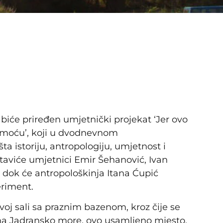
a biće priređen umjetnički projekat ‘Jer ovo
samoću’, koji u dvodnevnom
a istoriju, antropologiju, umjetnost i
staviće umjetnici Emir Šehanović, Ivan
, dok će antropološkinja Itana Ćupić
eriment.
voj sali sa praznim bazenom, kroz čije se
 na Jadransko more, ovo usamljeno mjesto,