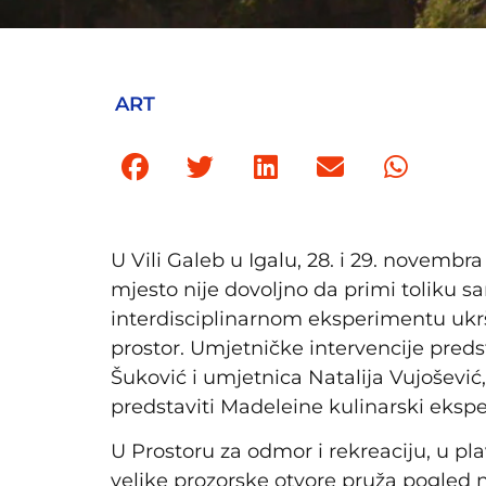
ART
U Vili Galeb u Igalu, 28. i 29. novembr
mjesto nije dovoljno da primi toliku 
interdisciplinarnom eksperimentu ukršt
prostor. Umjetničke intervencije pred
Šuković i umjetnica Natalija Vujošević
predstaviti Madeleine kulinarski eksp
U Prostoru za odmor i rekreaciju, u pla
velike prozorske otvore pruža pogled