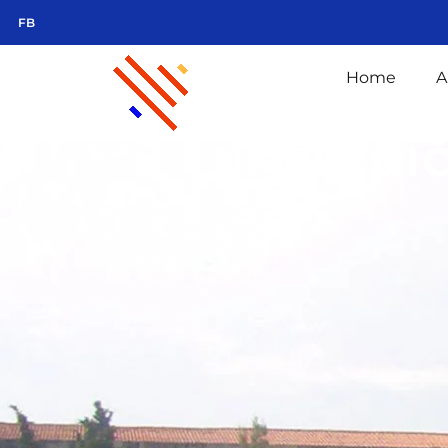
FB
Home
A
UMJETNIČ