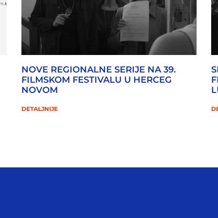
NOVE REGIONALNE SERIJE NA 39.
S
FILMSKOM FESTIVALU U HERCEG
F
NOVOM
L
DETALJNIJE
D