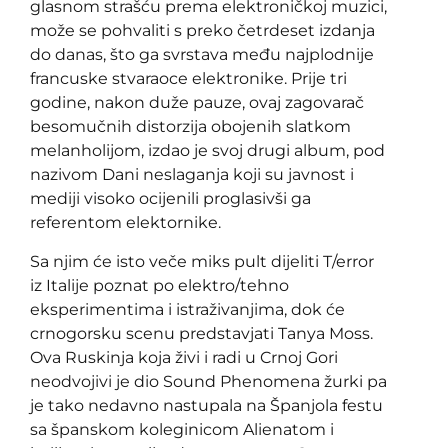
glasnom strašću prema elektroničkoj muzici,
može se pohvaliti s preko četrdeset izdanja
do danas, što ga svrstava među najplodnije
francuske stvaraoce elektronike. Prije tri
godine, nakon duže pauze, ovaj zagovarač
besomučnih distorzija obojenih slatkom
melanholijom, izdao je svoj drugi album, pod
nazivom Dani neslaganja koji su javnost i
mediji visoko ocijenili proglasivši ga
referentom elektornike.
Sa njim će isto veče miks pult dijeliti T/error
iz Italije poznat po elektro/tehno
eksperimentima i istraživanjima, dok će
crnogorsku scenu predstavjati Tanya Moss.
Ova Ruskinja koja živi i radi u Crnoj Gori
neodvojivi je dio Sound Phenomena žurki pa
je tako nedavno nastupala na Španjola festu
sa španskom koleginicom Alienatom i