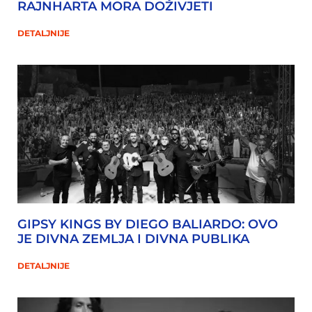
RAJNHARTA MORA DOŽIVJETI
DETALJNIJE
GIPSY KINGS BY DIEGO BALIARDO: OVO
JE DIVNA ZEMLJA I DIVNA PUBLIKA
DETALJNIJE