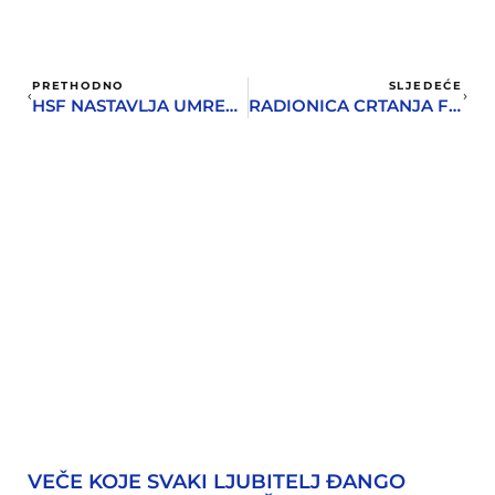
PRETHODNO
SLJEDEĆE
HSF NASTAVLJA UMREŽAVANJE SA REGIONALNIM FESTIVALIMA
RADIONICA CRTANJA FRAKTALA U SUBOTU U ART KVARTU
VEČE KOJE SVAKI LJUBITELJ ĐANGO