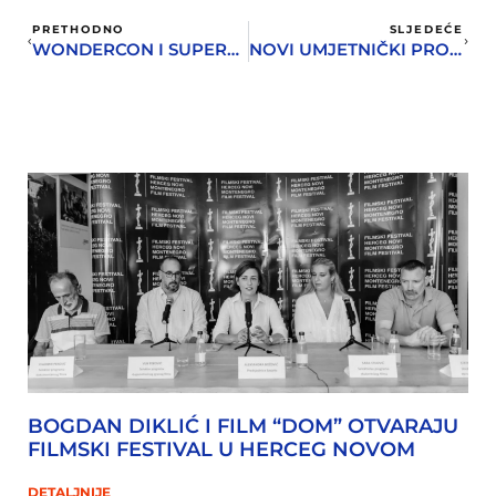
PRETHODNO
SLJEDEĆE
WONDERCON I SUPERHEROJI OD PETKA U GALEIJI PIZANA
NOVI UMJETNIČKI PROSTOR U HERCEG NOVOM – KAFEDRA GALLERY
BOGDAN DIKLIĆ I FILM “DOM” OTVARAJU
FILMSKI FESTIVAL U HERCEG NOVOM
DETALJNIJE