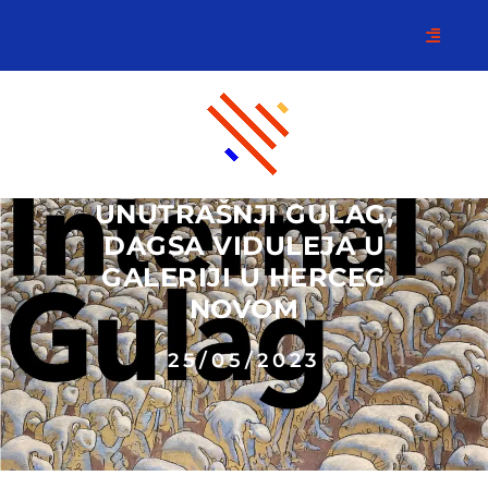
UNUTRAŠNJI GULAG,
DAGSA VIDULEJA U
GALERIJI U HERCEG
NOVOM
25/05/2023