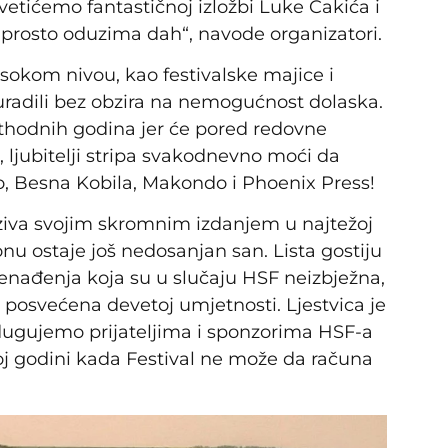
etićemo fantastičnoj izložbi Luke Cakića i
prosto oduzima dah“, navode organizatori.
sokom nivou, kao festivalske majice i
 uradili bez obzira na nemogućnost dolaska.
rethodnih godina jer će pored redovne
 ljubitelji stripa svakodnevno moći da
o, Besna Kobila, Makondo i Phoenix Press!
ziva svojim skromnim izdanjem u najtežoj
nu ostaje još nedosanjan san. Lista gostiju
enađenja koja su u slučaju HSF neizbježna,
a posvećena devetoj umjetnosti. Ljestvica je
dugujemo prijateljima i sponzorima HSF-a
oj godini kada Festival ne može da računa