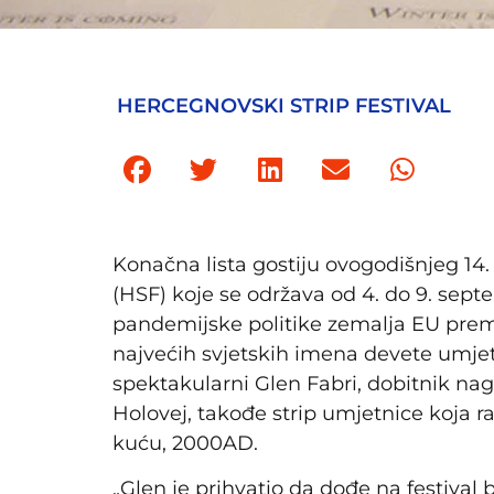
HERCEGNOVSKI STRIP FESTIVAL
Konačna lista gostiju ovogodišnjeg 14.
(HSF) koje se održava od 4. do 9. se
pandemijske politike zemalja EU prem
najvećih svjetskih imena devete umje
spektakularni Glen Fabri, dobitnik nag
Holovej, takođe strip umjetnice koja r
kuću, 2000AD.
„Glen je prihvatio da dođe na festival 