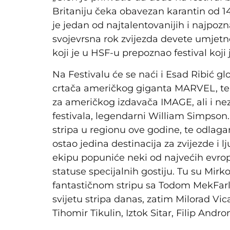
Britaniju čeka obavezan karantin od 14
je jedan od najtalentovanijih i najpozn
svojevrsna rok zvijezda devete umjetnost
koji je u HSF-u prepoznao festival koji 
Na Festivalu će se naći i Esad Ribić g
crtača američkog giganta MARVEL, te
za američkog izdavača IMAGE, ali i n
festivala, legendarni William Simpson
stripa u regionu ove godine, te odlagan
ostao jedina destinacija za zvijezde i lj
ekipu popuniće neki od najvećih evrop
statuse specijalnih gostiju. Tu su Mirk
fantastičnom stripu sa Todom MekFa
svijetu stripa danas, zatim Milorad Vic
Tihomir Tikulin, Iztok Sitar, Filip Andr