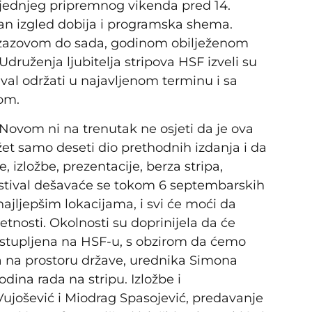
sljednjeg pripremnog vikenda pred 14.
čan izgled dobija i programska shema.
izazovom do sada, godinom obilježenom
ruženja ljubitelja stripova HSF izveli su
ival održati u najavljenom terminu i sa
om.
ovom ni na trenutak ne osjeti da je ova
žet samo deseti dio prethodnih izdanja i da
e, izložbe, prezentacije, berza stripa,
festival dešavaće se tokom 6 septembarskih
ajljepšim lokacijama, i svi će moći da
tnosti. Okolnosti su doprinijela da će
astupljena na HSF-u, s obzirom da ćemo
pa na prostoru države, urednika Simona
odina rada na stripu. Izložbe i
 Vujošević i Miodrag Spasojević, predavanje