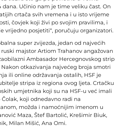
 dana. Učinio nam je time veliku čast. On
atijih crtača svih vremena i u isto vrijeme
i, čovjek koji živi po svojim pravilima, i
je vrijedno posjetiti“, poručuju organizatori.
lobalna super zvijezda, jedan od najvećih
 ruski majstor Artiom Trahanov angažovan
ezaobilazni Ambasador Hercegnovskog strip
. Nakon otkazivanja najvećeg broja smotri
ja ili online održavanja ostalih, HSF je
ubitelje stripa iz regiona ovog ljeta. Crtačku
skih umjetnika koji su na HSF-u već imali
o Čolak, koji odnedavno radi na
rlanom, možda i namoćnijim imenom u
anović Maza, Štef Bartolić, Krešimir Biuk,
onik, Milan Mišić, Ana Omi.