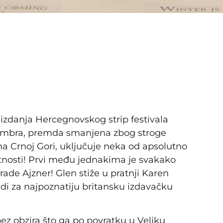
 izdanja Hercegnovskog strip festivala
ptembra, premda smanjena zbog stroge
a Crnoj Gori, uključuje neka od apsolutno
tnosti! Prvi među jednakima je svakako
rade Ajzner! Glen stiže u pratnji Karen
adi za najpoznatiju britansku izdavačku
bez obzira što ga po povratku u Veliku