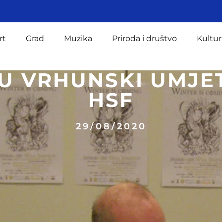
rt
Grad
Muzika
Priroda i društvo
Kultur
 VRHUNSKI UMJET
HSF
29/08/2020