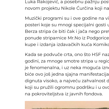
Luka Rakojević, a posebnu pažnju posv
novom projektu Nikole Ćurčina koji na
Muzički programi su i ove godine na vi
posteri koje su mnogi specijalni gosti
Berza stripa će biti čak i jača nego p
ponude striparnice Mr.No iz Podgorice,
kupe i izdanja izdavačkih kuća Komik
Kada se podvuče crta, ono što HSF na
godini, za mnoge smotre stripa u regio
je fenomenalna, i uz neka moguća izn
biće ovo još jedna sjajna manifestacij
dignuta visoko, a najveću zahvalnost 
koji su pružili ogromnu podršku i u ov
na pokroviteljstva iz javnih fondova.