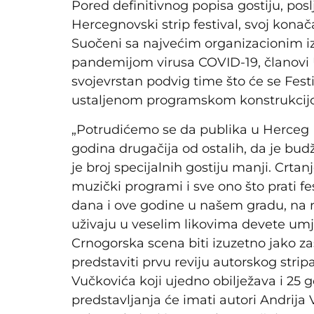
Pored definitivnog popisa gostiju, po
Hercegnovski strip festival, svoj kona
Suočeni sa najvećim organizacionim 
pandemijom virusa COVID-19, članovi Ud
svojevrstan podvig time što će se Fest
ustaljenom programskom konstrukcij
„Potrudićemo se da publika u Herceg N
godina drugačija od ostalih, da je bud
je broj specijalnih gostiju manji. Crtanj
muzički programi i sve ono što prati 
dana i ove godine u našem gradu, na n
uživaju u veselim likovima devete umje
Crnogorska scena biti izuzetno jako z
predstaviti prvu reviju autorskog stri
Vučkovića koji ujedno obilježava i 25 g
predstavljanja će imati autori Andrija