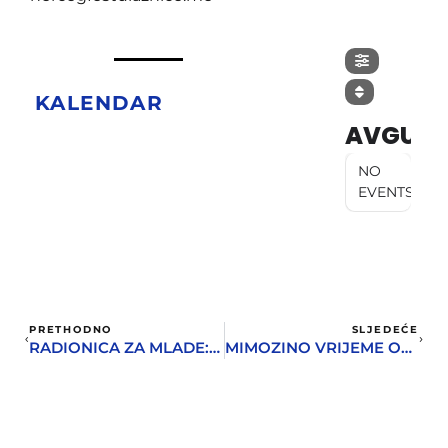
KALENDAR
AVGUST
NO
EVENTS
PRETHODNO
SLJEDEĆE
RADIONICA ZA MLADE: NOVSKI SREDNJOŠKOLCI UČE KAKO DA BUDU GLAS SVOJE ZAJEDNICE
MIMOZINO VRIJEME OD KARIĆA: KAROTRC U NEDJELJU, 9. MARTA