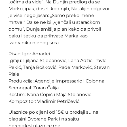
„očima da vide“. Na Dunjin predlog da se
Marko, ipak, doseli kod njih, Natalijin odgovor
je više nego jasan: „Samo preko mene
mrtve!“ Da se ne bi „vjenčali u staračkom
domu“, Dunja smišlja plan kako da privoli
baku i tetku da prihvate Marka kao
izabranika njenog srca.
Pisac: Igor Amadei
Igraju: Ljiljana Stjepanović, Lana Adžić, Pavle
Pekić, Tanja Bošković, Rade Marković, Stevan
Piale
Produkcija: Agencije Impressario i Colonna
Scenograf: Zoran Čalija
Kostim: Ivana Ćopić i Maja Stojanović
Kompozitor: Vladimir Petričević
Ulaznice po cijeni od 15€ u prodaji su na
blagajni Dvorane Park i na sajtu
hercegfestulaznice.me