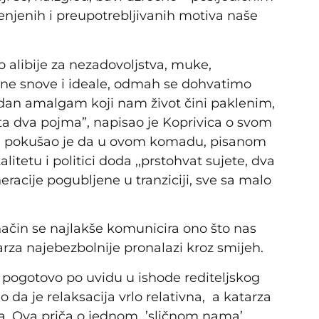
jenjenih i preupotrebljivanih motiva naše
 alibije za nezadovoljstva, muke,
ene snove i ideale, odmah se dohvatimo
jedan amalgam koji nam život čini paklenim,
ta dva pojma”, napisao je Koprivica o svom
 pokušao je da u ovom komadu, pisanom
itetu i politici doda ,,prstohvat sujete, dva
eracije pogubljene u tranziciji, sve sa malo
 način se najlakše komunicira ono što nas
arza najebezbolnije pronalazi kroz smijeh.
a pogotovo po uvidu u ishode rediteljskog
o da je relaksacija vrlo relativna, a katarza
ca. Ova priča o jednom ’sličnom nama’