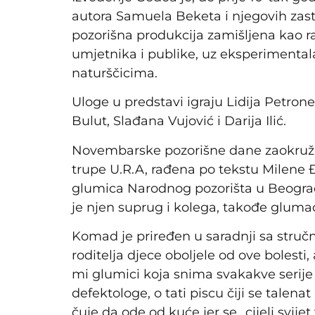
autora Samuela Beketa i njegovih zast
pozorišna produkcija zamišljena kao rad
umjetnika i publike, uz eksperimentala
naturščicima.
Uloge u predstavi igraju Lidija Petron
Bulut, Slađana Vujović i Darija Ilić.
Novembarske pozorišne dane zaokružuj
trupe U.R.A, ra­đe­na po tek­stu Mi­le­ne
glumica Narodnog pozorišta u Beogradu
je njen suprug i kolega, takođe gluma
Ko­mad je pri­re­đen u sa­rad­nji sa struč­nj
ro­di­te­lja dje­ce obo­lje­le od ove bo­le­sti
mi glu­mi­ci ko­ja sni­ma sva­ka­kve se­ri­je d
de­fek­to­lo­ge, o ta­ti pi­scu či­ji se ta­le­
ču­je da ode od ku­će jer se „cijeli svijet 