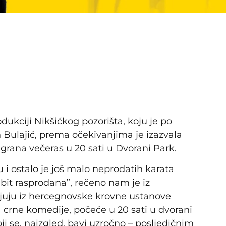
dukciji Nikšićkog pozorišta, koju je po
 Bulajić, prema očekivanjima je izazvala
igrana večeras u 20 sati u Dvorani Park.
u i ostalo je još malo neprodatih karata
bit rasprodana”, rečeno nam je iz
juju iz hercegnovske krovne ustanove
a crne komedije, počeće u 20 sati u dvorani
ji se, naizgled, bavi uzročno – posljedičnim