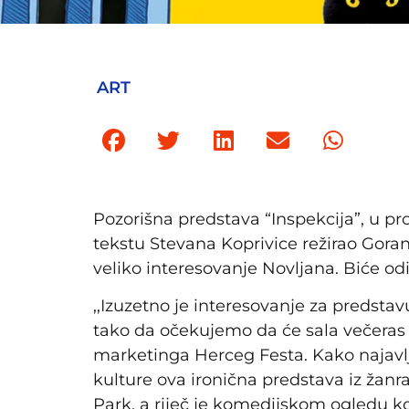
ART
Pozorišna predstava “Inspekcija”, u pro
tekstu Stevana Koprivice režirao Goran
veliko interesovanje Novljana. Biće od
,,Izuzetno je interesovanje za predstav
tako da očekujemo da će sala večeras 
marketinga Herceg Festa. Kako najavl
kulture ova ironična predstava iz žanr
Park, a riječ je komedijskom ogledu ko