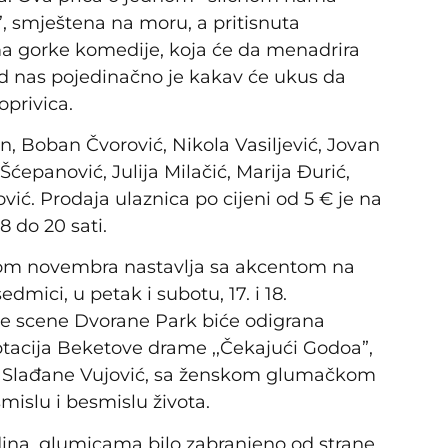
, smještena na moru, a pritisnuta
a gorke komedije, koja će da menadrira
od nas pojedinačno je kakav će ukus da
privica.
, Boban Čvorović, Nikola Vasiljević, Jovan
ćepanović, Julija Milačić, Marija Đurić,
ić. Prodaja ulaznica po cijeni od 5 € je na
8 do 20 sati.
kom novembra nastavlja sa akcentom na
dmici, u petak i subotu, 17. i 18.
 scene Dvorane Park biće odigrana
ptacija Beketove drame ,,Čekajući Godoa”,
nke Slađane Vujović, sa ženskom glumačkom
islu i besmislu života.
odina, glumicama bilo zabranjeno od strane