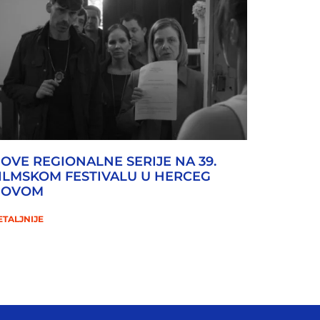
OVE REGIONALNE SERIJE NA 39.
ILMSKOM FESTIVALU U HERCEG
NOVOM
ETALJNIJE