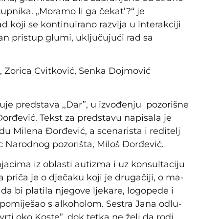
upnika. „Moramo li ga čekat’?“ je
 koji se kontinuirano razvija u interakciji
n pristup glumi, uključujući rad sa
e, Zorica Cvitković, Senka Dojmović
e predstava ,,Dar”, u izvođenju pozorišne
 Đor­đe­vić. Tekst za predstavu napisala je
 Milena Đorđević, a scenarista i reditelj
c Narodnog pozorišta, Miloš Đorđević.
a­ci­ma iz obla­sti auti­zma i uz kon­sul­ta­ci­ju
, a priča je o dje­ča­ku ko­ji je dru­ga­či­ji, o ma­
a bi pla­ti­la nje­go­ve lje­ka­re, lo­go­pe­de i
nat po­mije­šao s al­ko­ho­lom. Se­stra Ja­na od­lu­
vr­ti oko Ko­ste”, dok tet­ka ne že­li da ro­di