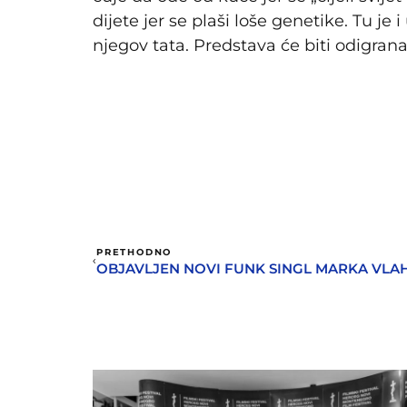
dije­te jer se pla­ši lo­še ge­ne­ti­ke. Tu je i
nje­gov ta­ta. Predstava će biti odigran
PRETHODNO
OBJAVLJEN NOVI FUNK SINGL MARKA VLA