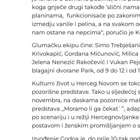
koga gnječe drugi takođe ’slični nama’
planinama, funkcionisaće po zakonim
izmedju vanile i pelina, a na svakom 
nam ostane na nepcima“, poručio je Ko
Glumačku ekipu čine: Simo Trebješanin
Krivokapić, Gordana Mićunović, Milica Š
Jelena Nenezić Rakočević i Vukan Pejov
blagajni dvorane Park, od 9 do 12 i od 1
Kulturni život u Herceg Novom se to
pozorišne predstave. Tako u sljedećoj se
novembra, na daskama pozornice male
predstava ,,Moramo li ga čekat`”, ada
po scenariju i u režiji Hercegnovlja
postavom i ženskim promišljanjem o sm
Izvođenje Godoa je, do prije 10-tak g