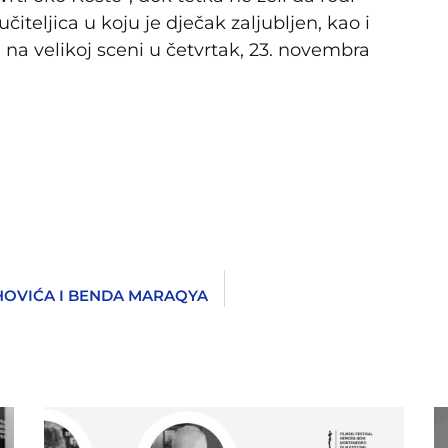
 uči­te­lji­ca u ko­ju je dje­čak za­lju­bljen, kao i
a na velikoj sceni u četvrtak, 23. novembra
HOVIĆA I BENDA MARAQYA