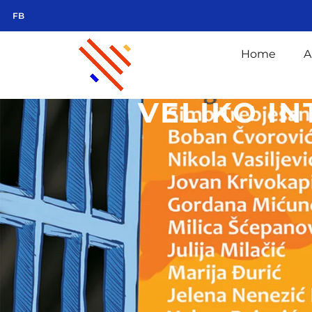
FB
Home
A
VELIKO I