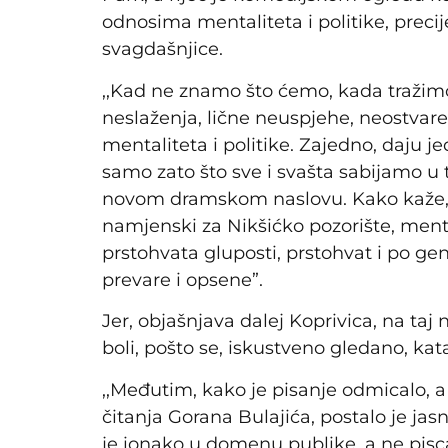
odnosima mentaliteta i politike, preci
svagdašnjice.
,,Kad ne znamo što ćemo, kada tražimo
neslaženja, lične neuspjehe, neostvar
mentaliteta i politike. Zajedno, daju 
samo zato što sve i svašta sabijamo u 
novom dramskom naslovu. Kako kaže,
namjenski za Nikšićko pozorište, mental
prstohvata gluposti, prstohvat i po gen
prevare i opsene”.
Jer, objašnjava dalej Koprivica, na taj
boli, pošto se, iskustveno gledano, kat
,,Međutim, kako je pisanje odmicalo, 
čitanja Gorana Bulajića, postalo je jasn
je ionako u domenu publike, a ne pis