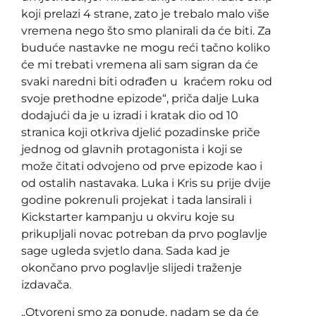
koji prelazi 4 strane, zato je trebalo malo više
vremena nego što smo planirali da će biti. Za
buduće nastavke ne mogu reći tačno koliko
će mi trebati vremena ali sam sigran da će
svaki naredni biti odrađen u kraćem roku od
svoje prethodne epizode“, priča dalje Luka
dodajući da je u izradi i kratak dio od 10
stranica koji otkriva djelić pozadinske priče
jednog od glavnih protagonista i koji se
može čitati odvojeno od prve epizode kao i
od ostalih nastavaka. Luka i Kris su prije dvije
godine pokrenuli projekat i tada lansirali i
Kickstarter kampanju u okviru koje su
prikupljali novac potreban da prvo poglavlje
sage ugleda svjetlo dana. Sada kad je
okončano prvo poglavlje slijedi traženje
izdavača.
„Otvoreni smo za ponude, nadam se da će