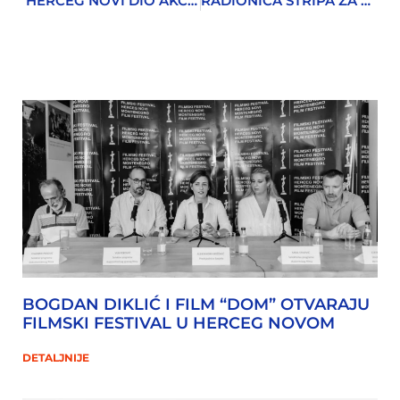
HERCEG NOVI DIO AKCIJE MEĐUNARODNOG DANA ČIŠĆENJA PLAŽA
RADIONICA STRIPA ZA KLINCE
BOGDAN DIKLIĆ I FILM “DOM” OTVARAJU
FILMSKI FESTIVAL U HERCEG NOVOM
DETALJNIJE