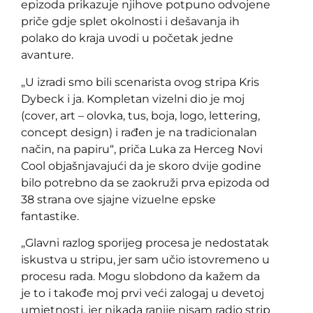
epizoda prikazuje njihove potpuno odvojene
priče gdje splet okolnosti i dešavanja ih
polako do kraja uvodi u početak jedne
avanture.
„U izradi smo bili scenarista ovog stripa Kris
Dybeck i ja. Kompletan vizelni dio je moj
(cover, art – olovka, tus, boja, logo, lettering,
concept design) i rađen je na tradicionalan
način, na papiru“, priča Luka za Herceg Novi
Cool objašnjavajući da je skoro dvije godine
bilo potrebno da se zaokruži prva epizoda od
38 strana ove sjajne vizuelne epske
fantastike.
„Glavni razlog sporijeg procesa je nedostatak
iskustva u stripu, jer sam učio istovremeno u
procesu rada. Mogu slobdono da kažem da
je to i takođe moj prvi veći zalogaj u devetoj
umjetnosti, jer nikada ranije nisam radio strip