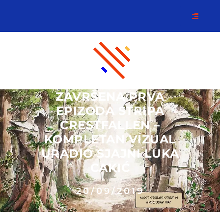
ZAVRŠENA PRVA
EPIZODA STRIPA
CRESTFALLEN –
KOMPLETAN VIZUAL
URADIO SJAJNI LUKA
CAKIĆ
20/09/2019