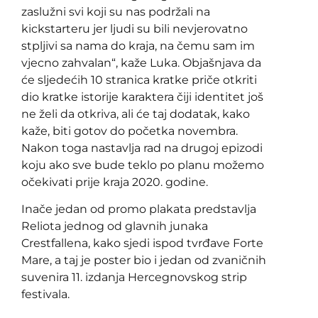
zaslužni svi koji su nas podržali na
kickstarteru jer ljudi su bili nevjerovatno
stpljivi sa nama do kraja, na čemu sam im
vjecno zahvalan“, kaže Luka. Objašnjava da
će sljedećih 10 stranica kratke priče otkriti
dio kratke istorije karaktera čiji identitet još
ne želi da otkriva, ali će taj dodatak, kako
kaže, biti gotov do početka novembra.
Nakon toga nastavlja rad na drugoj epizodi
koju ako sve bude teklo po planu možemo
očekivati prije kraja 2020. godine.
Inače jedan od promo plakata predstavlja
Reliota jednog od glavnih junaka
Crestfallena, kako sjedi ispod tvrđave Forte
Mare, a taj je poster bio i jedan od zvaničnih
suvenira 11. izdanja Hercegnovskog strip
festivala.