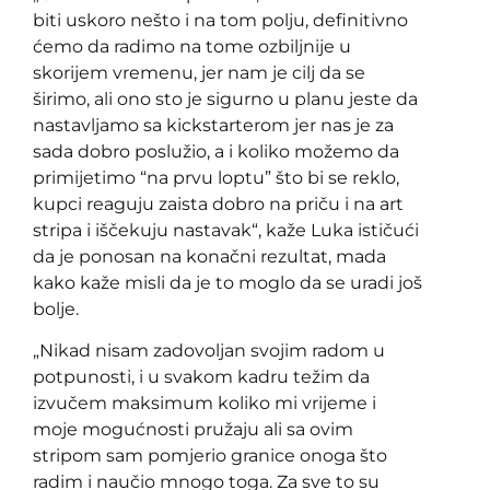
biti uskoro nešto i na tom polju, definitivno
ćemo da radimo na tome ozbiljnije u
skorijem vremenu, jer nam je cilj da se
širimo, ali ono sto je sigurno u planu jeste da
nastavljamo sa kickstarterom jer nas je za
sada dobro poslužio, a i koliko možemo da
primijetimo “na prvu loptu” što bi se reklo,
kupci reaguju zaista dobro na priču i na art
stripa i iščekuju nastavak“, kaže Luka ističući
da je ponosan na konačni rezultat, mada
kako kaže misli da je to moglo da se uradi još
bolje.
„Nikad nisam zadovoljan svojim radom u
potpunosti, i u svakom kadru težim da
izvučem maksimum koliko mi vrijeme i
moje mogućnosti pružaju ali sa ovim
stripom sam pomjerio granice onoga što
radim i naučio mnogo toga. Za sve to su