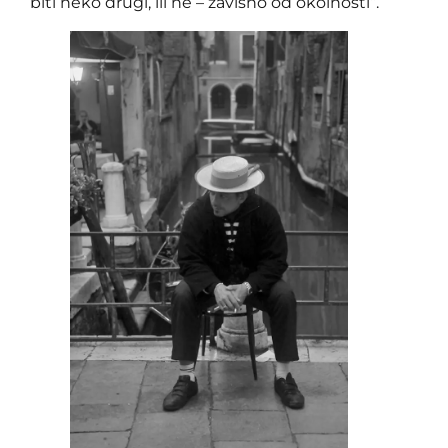
biti neko drugi, ili ne – zavisno od okolnosti’’.