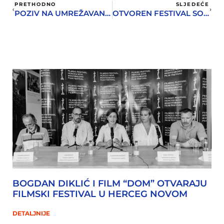
PRETHODNO
SLJEDEĆE
POZIV NA UMREŽAVANJE HERCEGNOVSKIH UMJETNIKA
OTVOREN FESTIVAL SOLO PJEVANJA ”BRUNA ŠPILER”
BOGDAN DIKLIĆ I FILM “DOM” OTVARAJU
FILMSKI FESTIVAL U HERCEG NOVOM
DETALJNIJE