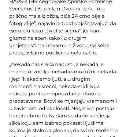
HAPS-a (Hercegnovske Aprilske Pozorišne
Svečanost) 8. aprila u Dvorani Park. To je
prilično mala izložba, biće 24 crno bijele
fotografije’’, najavio je Gold objašnjavajući da
vjeruje u frazu ,,život je scena’’, jer kao i
glumci na sceni tako i u drugim
umjetnostima i stvarnom životu, svi sebe
predstavljamo publici na neki način.
,,Nekada nas sreća napusti, a nekada je
imamo u izobilju, nekada smo ružni, nekada
lijepi. Nekad smo ljuti, a u drugim
momentima srećni, nekada stidljivi, a
nekada puni samopouzdanja, i kao i u
predstavama, likovi se mjenjaju vremenom i
u zavisnosti od okolnosti. Negativci postaju
heroji i obrnuto. Nadam se da će kolekcija
slika koju sam izabrao pokazati ljudima
kojima je stalo da gledaju, da svi mi možemo