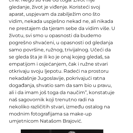
gledanje, život je viđenje. Koristeći svoj
aparat, uspjevam da zabilježim ono što
vidim, nekada uspješno nekad ne, ali nikada
ne prestajem da tjeram sebe da vidim više. U
životu, svi smo u opasnosti da budemo
pogrešno shvaćeni, u opasnosti od gledanja
samo površine, ružnog, trivijalnog. Učeći da
se gleda šta je ili ko je onaj kojeg gledaš, sa
empatijom i osjećanjem, čak i ružne stvari
otkrivaju svoju ljepotu. Radeći na prostoru
nekadašnje Jugoslavije, pokrivajući ratna
događanja, shvatio sam da sam bio u pravu,
ali i da imam još toga da naučim’’, konstatuje
naš sagovornik koji trenutno radi na
nekoliko različitih stvari, između ostalog na
modnim fotografijama sa make-up
umjetnicom Natašom Brajović.