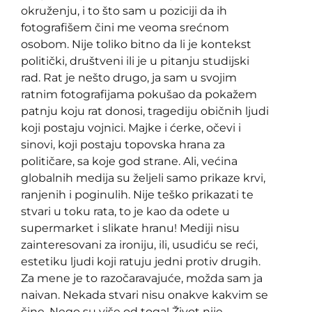
okruženju, i to što sam u poziciji da ih
fotografišem čini me veoma srećnom
osobom. Nije toliko bitno da li je kontekst
politički, društveni ili je u pitanju studijski
rad. Rat je nešto drugo, ja sam u svojim
ratnim fotografijama pokušao da pokažem
patnju koju rat donosi, tragediju običnih ljudi
koji postaju vojnici. Majke i ćerke, očevi i
sinovi, koji postaju topovska hrana za
političare, sa koje god strane. Ali, većina
globalnih medija su željeli samo prikaze krvi,
ranjenih i poginulih. Nije teško prikazati te
stvari u toku rata, to je kao da odete u
supermarket i slikate hranu! Mediji nisu
zainteresovani za ironiju, ili, usudiću se reći,
estetiku ljudi koji ratuju jedni protiv drugih.
Za mene je to razočaravajuće, možda sam ja
naivan. Nekada stvari nisu onakve kakvim se
čine. Nego su više od toga! Život nije