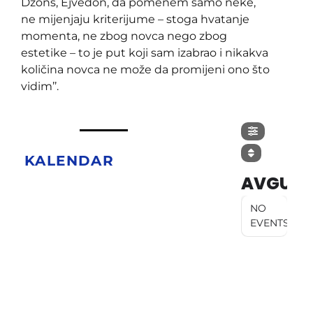
Džons, Ejvedon, da pomenem samo neke,
ne mijenjaju kriterijume – stoga hvatanje
momenta, ne zbog novca nego zbog
estetike – to je put koji sam izabrao i nikakva
količina novca ne može da promijeni ono što
vidim’’.
KALENDAR
AVGUST
NO
EVENTS