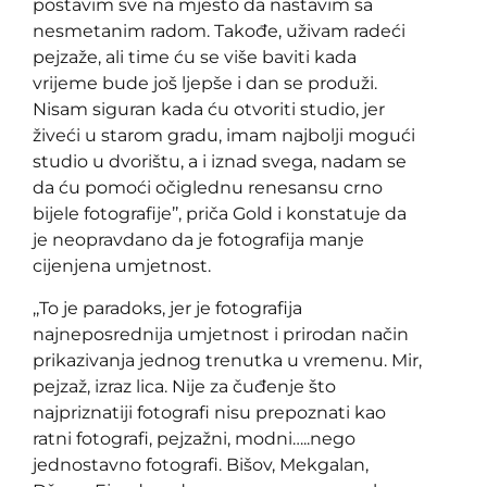
postavim sve na mjesto da nastavim sa
nesmetanim radom. Takođe, uživam radeći
pejzaže, ali time ću se više baviti kada
vrijeme bude još ljepše i dan se produži.
Nisam siguran kada ću otvoriti studio, jer
živeći u starom gradu, imam najbolji mogući
studio u dvorištu, a i iznad svega, nadam se
da ću pomoći očiglednu renesansu crno
bijele fotografije’’, priča Gold i konstatuje da
je neopravdano da je fotografija manje
cijenjena umjetnost.
,,To je paradoks, jer je fotografija
najneposrednija umjetnost i prirodan način
prikazivanja jednog trenutka u vremenu. Mir,
pejzaž, izraz lica. Nije za čuđenje što
najpriznatiji fotografi nisu prepoznati kao
ratni fotografi, pejzažni, modni…..nego
jednostavno fotografi. Bišov, Mekgalan,