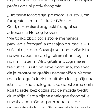
izgubi na svojoj ‘’težini’’ i prividno obezvrijedi
profesionalni poziv fotografa.
,,Digitalna fotografija, po mom iskustvu, čini
fotografe lijenima” – kaže Džejson
Gold, renomirani engleski fotograf sa
adresom u Herceg Novom.
”Ne toliko zbog toga što je mehanika
pravljenja fotografija značajno drugačija – u
suštini nije, podešavanja su manje više ista
na svim aparatima, digitalnim ili analognim,
novim ili starim. Ali digitalna fotografija je
trenutna i u isto vrijeme potrošna, što znači
da je prostor za grešku neograničen. Veoma
malo fotografa koristi digitalnu fotografiju, na
isti način kao analognu, ako uopšte ima onih
koji to rade, bez obzira što će možda tvrditi
drugačije. Sama cijena analogne fotografije, i
u smislu potrošenog vremena i cijene
procesuiranja fotografija, dovodi do toga da