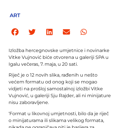
ART
Izložba hercegnovske umjetnice i novinarke
Vitke Vujnović biće otvorena u galeriji SPA u
Igalu večeras, 7. maja, u 20 sati.
Riječ je o 12 novih slika, rađenih u nešto
većem formatu od onog koji se mogao
vidjeti na prošloj samostalnoj izložbi Vitke
Vujnović, u galeriji Sju Rajder, ali ni minijature
nisu zaboravljene.
‘Format u likovnoj umjetnosti, bilo da je riječ
o minijaturama ili slikama velikog formata,
nikada ne ograničava niti je barijera za