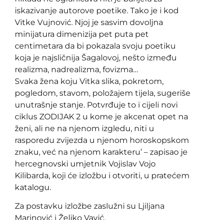
iskazivanje autorove poetike. Tako je i kod
Vitke Vujnović. Njoj je sasvim dovoljna
minijatura dimenizija pet puta pet
centimetara da bi pokazala svoju poetiku
koja je najsličnija Šagalovoj, nešto između
realizma, nadrealizma, fovizma…
Svaka žena koju Vitka slika, pokretom,
pogledom, stavom, položajem tijela, sugeriše
unutrašnje stanje. Potvrđuje to i cijeli novi
ciklus ZODIJAK 2 u kome je akcenat opet na
ženi, ali ne na njenom izgledu, niti u
rasporedu zvijezda u njenom horoskopskom
znaku, već na njenom karakteru’ – zapisao je
hercegnovski umjetnik Vojislav Vojo
Kilibarda, koji će izložbu i otvoriti, u pratećem
katalogu.
Za postavku izložbe zaslužni su Ljiljana
Marinović i Željko Vavić.