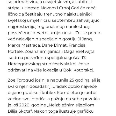
se odmah vinula u svjetski vrh, a ljubitelji
stripa u Herceg Novom i Crnoj Gori će moći
lično da čestitaju trenutno najaktuelnijoj
svjetskoj umjetnici u septembru zahvaljujući
najprestižnijoj regionalanoj manifestaciji
posvećenoj devetoj umjetnosti. Zoi, je pored
već najavljenih specijalnih gostiju Ji Jang,
Marka Mastraca, Dane Dimat, Francisa
Portele, Zorana Smiljanića i Daga Bretvajta,
sedma potvrđena specijalna gošća 17.
Hercegnovskog strip festivala koji će se
održavati na više lokacija u Boki Kotorskoj.
Zoe Torogud još nije napunila 25 godina, ali je
svaki njen dosadašnji uradak dobio najveće
ocjene publike i kritike. Kompletan je autor
većine svojih priča, a pažnju na sebe privukla
je još 2020. godine „Neizbježnim sljepilom
Bilija Skota“. Nakon toga ilustruje grafičku