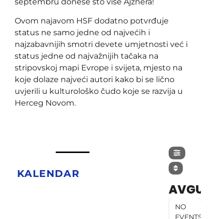
septembru donese što više Ajznera!
Ovom najavom HSF dodatno potvrđuje
status ne samo jedne od najvećih i
najzabavnijih smotri devete umjetnosti već i
status jedne od najvažnijih tačaka na
stripovskoj mapi Evrope i svijeta, mjesto na
koje dolaze najveći autori kako bi se lično
uvjerili u kulturološko čudo koje se razvija u
Herceg Novom.
KALENDAR
AVGUST
NO
EVENTS