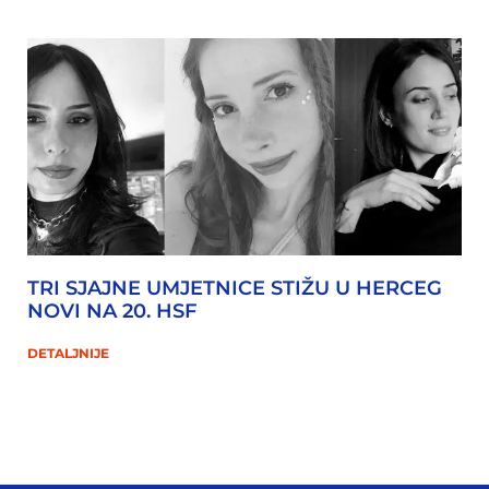
TRI SJAJNE UMJETNICE STIŽU U HERCEG
NOVI NA 20. HSF
DETALJNIJE