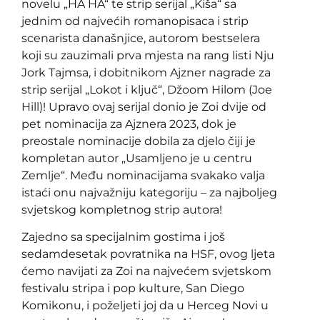
novelu „HA HA“ te strip serijal „Kiša“ sa
jednim od najvećih romanopisaca i strip
scenarista današnjice, autorom bestselera
koji su zauzimali prva mjesta na rang listi Nju
Jork Tajmsa, i dobitnikom Ajzner nagrade za
strip serijal „Lokot i ključ“, Džoom Hilom (Joe
Hill)! Upravo ovaj serijal donio je Zoi dvije od
pet nominacija za Ajznera 2023, dok je
preostale nominacije dobila za djelo čiji je
kompletan autor „Usamljeno je u centru
Zemlje“. Među nominacijama svakako valja
istaći onu najvažniju kategoriju – za najboljeg
svjetskog kompletnog strip autora!
Zajedno sa specijalnim gostima i još
sedamdesetak povratnika na HSF, ovog ljeta
ćemo navijati za Zoi na najvećem svjetskom
festivalu stripa i pop kulture, San Diego
Komikonu, i poželjeti joj da u Herceg Novi u