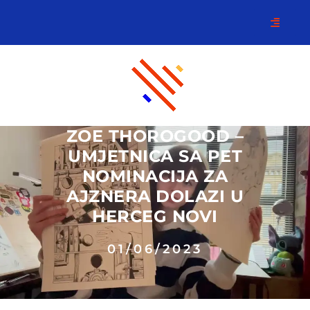
ZOE THOROGOOD –
UMJETNICA SA PET
NOMINACIJA ZA
AJZNERA DOLAZI U
HERCEG NOVI
01/06/2023