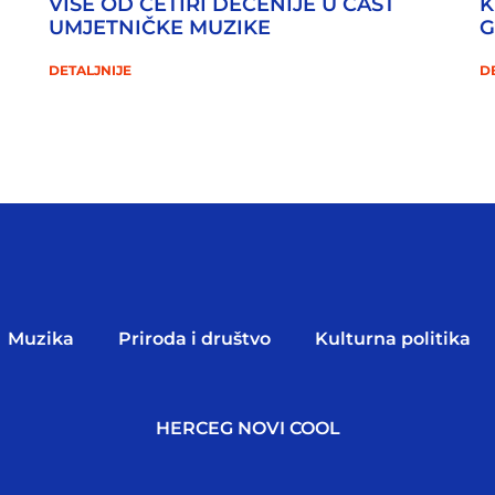
VIŠE OD ČETIRI DECENIJE U ČAST
K
UMJETNIČKE MUZIKE
G
DETALJNIJE
D
Muzika
Priroda i društvo
Kulturna politika
HERCEG NOVI COOL