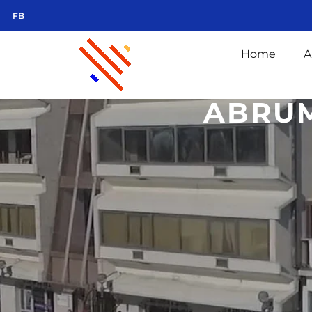
FB
Home
A
ABRUM