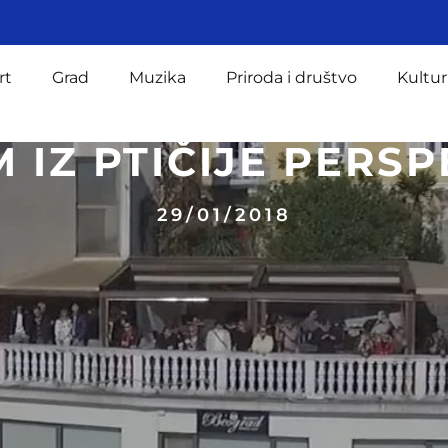
rt
Grad
Muzika
Priroda i društvo
Kultur
 IZ PTIČIJE PERSP
29/01/2018