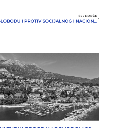
SLJEDEĆE
STO GODINA OD BUNTA ZA SLOBODU I PROTIV SOCIJALNOG I NACIONALNOG UGNJETAVANJA