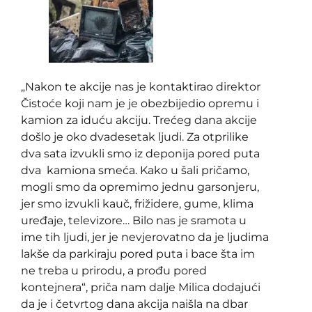
„Nakon te akcije nas je kontaktirao direktor
Čistoće koji nam je je obezbijedio opremu i
kamion za iduću akciju. Trećeg dana akcije
došlo je oko dvadesetak ljudi. Za otprilike
dva sata izvukli smo iz deponija pored puta
dva kamiona smeća. Kako u šali pričamo,
mogli smo da opremimo jednu garsonjeru,
jer smo izvukli kauč, frižidere, gume, klima
uređaje, televizore… Bilo nas je sramota u
ime tih ljudi, jer je nevjerovatno da je ljudima
lakše da parkiraju pored puta i bace šta im
ne treba u prirodu, a prođu pored
kontejnera“, priča nam dalje Milica dodajući
da je i četvrtog dana akcija naišla na dbar