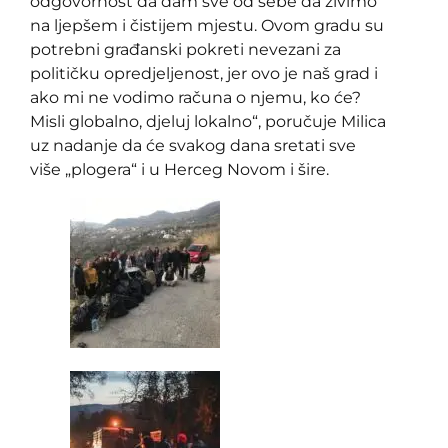
odgovornost da dam sve od sebe da živimo
na ljepšem i čistijem mjestu. Ovom gradu su
potrebni građanski pokreti nevezani za
političku opredjeljenost, jer ovo je naš grad i
ako mi ne vodimo računa o njemu, ko će?
Misli globalno, djeluj lokalno“, poručuje Milica
uz nadanje da će svakog dana sretati sve
više „plogera“ i u Herceg Novom i šire.