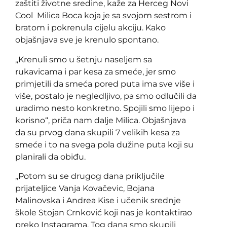
zaštiti životne sredine, kaže za Herceg Novi
Cool Milica Boca koja je sa svojom sestrom i
bratom i pokrenula cijelu akciju. Kako
objašnjava sve je krenulo spontano.
„Krenuli smo u šetnju naseljem sa
rukavicama i par kesa za smeće, jer smo
primjetili da smeća pored puta ima sve više i
više, postalo je negledljivo, pa smo odlučili da
uradimo nesto konkretno. Spojili smo lijepo i
korisno“, priča nam dalje Milica. Objašnjava
da su prvog dana skupili 7 velikih kesa za
smeće i to na svega pola dužine puta koji su
planirali da obiđu.
„Potom su se drugog dana priključile
prijateljice Vanja Kovačevic, Bojana
Malinovska i Andrea Kise i učenik srednje
škole Stojan Crnković koji nas je kontaktirao
preko Instagrama. Tog dana smo skupili