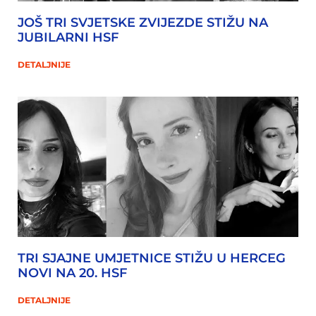
JOŠ TRI SVJETSKE ZVIJEZDE STIŽU NA
JUBILARNI HSF
DETALJNIJE
TRI SJAJNE UMJETNICE STIŽU U HERCEG
NOVI NA 20. HSF
DETALJNIJE