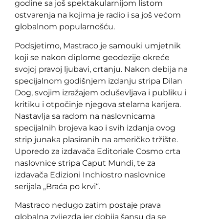
godine sa još spektakularnijom listom
ostvarenja na kojima je radio i sa još većom
globalnom popularnošću.
Podsjetimo, Mastraco je samouki umjetnik
koji se nakon diplome geodezije okreće
svojoj pravoj ljubavi, crtanju. Nakon debija na
specijalnom godišnjem izdanju stripa Dilan
Dog, svojim izražajem oduševljava i publiku i
kritiku i otpočinje njegova stelarna karijera.
Nastavlja sa radom na naslovnicama
specijalnih brojeva kao i svih izdanja ovog
strip junaka plasiranih na američko tržište.
Uporedo za izdavača Editoriale Cosmo crta
naslovnice stripa Caput Mundi, te za
izdavača Edizioni Inchiostro naslovnice
serijala „Braća po krvi“.
Mastraco nedugo zatim postaje prava
globalna zvijezda jer dobija šansu da se