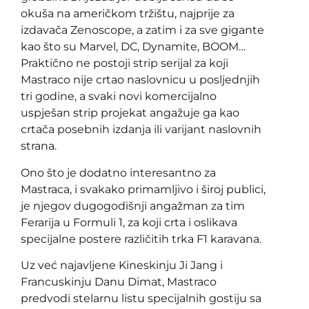
okuša na američkom tržištu, najprije za
izdavača Zenoscope, a zatim i za sve gigante
kao što su Marvel, DC, Dynamite, BOOM…
Praktično ne postoji strip serijal za koji
Mastraco nije crtao naslovnicu u posljednjih
tri godine, a svaki novi komercijalno
uspješan strip projekat angažuje ga kao
crtača posebnih izdanja ili varijant naslovnih
strana.
Ono što je dodatno interesantno za
Mastraca, i svakako primamljivo i široj publici,
je njegov dugogodišnji angažman za tim
Ferarija u Formuli 1, za koji crta i oslikava
specijalne postere različitih trka F1 karavana.
Uz već najavljene Kineskinju Ji Jang i
Francuskinju Danu Dimat, Mastraco
predvodi stelarnu listu specijalnih gostiju sa