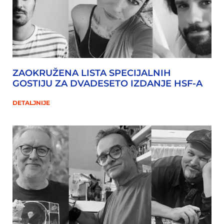
ZAOKRUŽENA LISTA SPECIJALNIH
GOSTIJU ZA DVADESETO IZDANJE HSF-A
DETALJNIJE