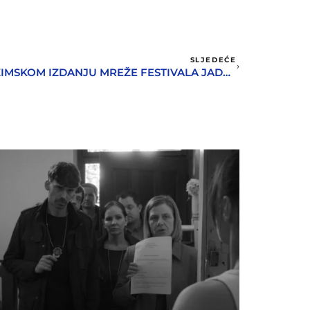
SLJEDEĆE
NAGRAĐIVANI FILMOVI NA ZIMSKOM IZDANJU MREŽE FESTIVALA JADRANSKE REGIJE