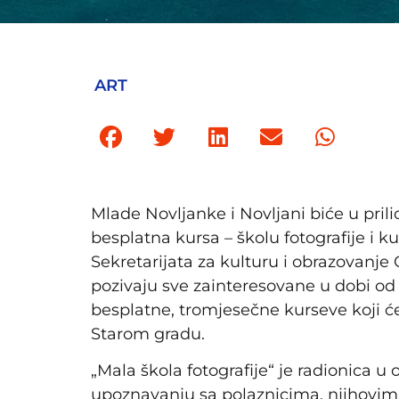
ART
Mlade Novljanke i Novljani biće u pri
besplatna kursa – školu fotografije i k
Sekretarijata za kulturu i obrazovanje
pozivaju sve zainteresovane u dobi od 
besplatne, tromjesečne kurseve koji ć
Starom gradu.
„Mala škola fotografije“ je radionica u
upoznavanju sa polaznicima, njihovim a