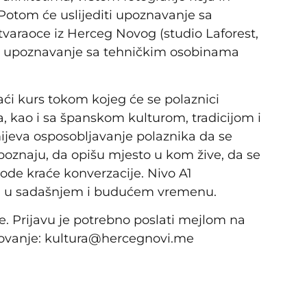
Potom će uslijediti upoznavanje sa
stvaraoce iz Herceg Novog (studio Laforest,
a i upoznavanje sa tehničkim osobinama
aći kurs tokom kojeg će se polaznici
 kao i sa španskom kulturom, tradicijom i
ijeva osposobljavanje polaznika da se
oznaju, da opišu mjesto u kom žive, da se
 vode kraće konverzacije. Nivo A1
a u sadašnjem i budućem vremenu.
ne. Prijavu je potrebno poslati mejlom na
azovanje: kultura@hercegnovi.me