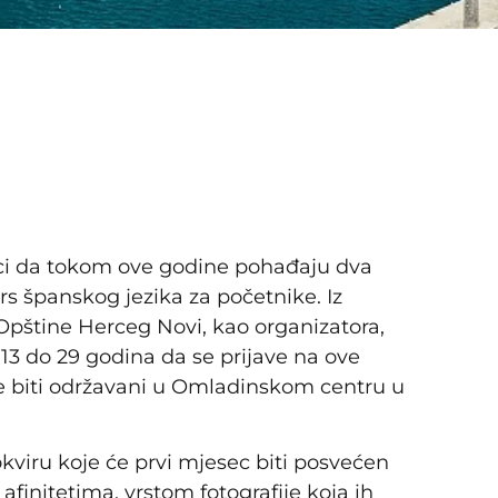
lici da tokom ove godine pohađaju dva
urs španskog jezika za početnike. Iz
 Opštine Herceg Novi, kao organizatora,
13 do 29 godina da se prijave na ove
e biti održavani u Omladinskom centru u
 okviru koje će prvi mjesec biti posvećen
finitetima, vrstom fotografije koja ih