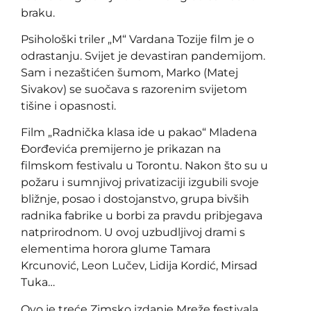
braku.
Psihološki triler „M“ Vardana Tozije film je o
odrastanju. Svijet je devastiran pandemijom.
Sam i nezaštićen šumom, Marko (Matej
Sivakov) se suočava s razorenim svijetom
tišine i opasnosti.
Film „Radnička klasa ide u pakao“ Mladena
Đorđevića premijerno je prikazan na
filmskom festivalu u Torontu. Nakon što su u
požaru i sumnjivoj privatizaciji izgubili svoje
bližnje, posao i dostojanstvo, grupa bivših
radnika fabrike u borbi za pravdu pribjegava
natprirodnom. U ovoj uzbudljivoj drami s
elementima horora glume Tamara
Krcunović, Leon Lučev, Lidija Kordić, Mirsad
Tuka…
Ovo je treće Zimsko izdanje Mreže festivala