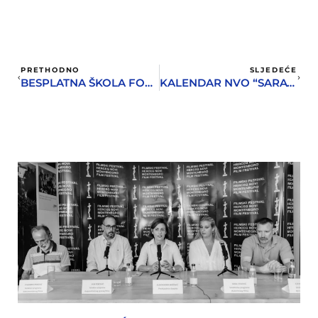
PRETHODNO
SLJEDEĆE
BESPLATNA ŠKOLA FOTOGRAFIJE I KURS ŠPANSKOG ZA MLADE
KALENDAR NVO “SARA” – PODRŽITE NAPUŠTENE PSE!