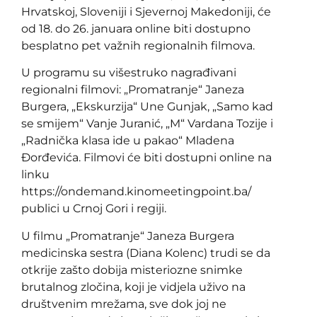
Hrvatskoj, Sloveniji i Sjevernoj Makedoniji, će
od 18. do 26. januara online biti dostupno
besplatno pet važnih regionalnih filmova.
U programu su višestruko nagrađivani
regionalni filmovi: „Promatranje“ Janeza
Burgera, „Ekskurzija“ Une Gunjak, „Samo kad
se smijem“ Vanje Juranić, „M“ Vardana Tozije i
„Radnička klasa ide u pakao“ Mladena
Đorđevića. Filmovi će biti dostupni online na
linku
https://ondemand.kinomeetingpoint.ba/
publici u Crnoj Gori i regiji.
U filmu „Promatranje“ Janeza Burgera
medicinska sestra (Diana Kolenc) trudi se da
otkrije zašto dobija misteriozne snimke
brutalnog zločina, koji je vidjela uživo na
društvenim mrežama, sve dok joj ne