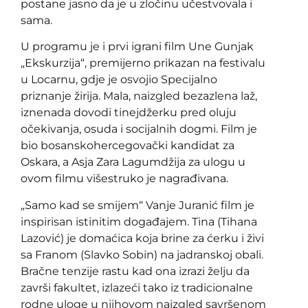
postane jasno da je u zločinu učestvovala i
sama.
U programu je i prvi igrani film Une Gunjak
„Ekskurzija“, premijerno prikazan na festivalu
u Locarnu, gdje je osvojio Specijalno
priznanje žirija. Mala, naizgled bezazlena laž,
iznenada dovodi tinejdžerku pred oluju
očekivanja, osuda i socijalnih dogmi. Film je
bio bosanskohercegovački kandidat za
Oskara, a Asja Zara Lagumdžija za ulogu u
ovom filmu višestruko je nagrađivana.
„Samo kad se smijem“ Vanje Juranić film je
inspirisan istinitim događajem. Tina (Tihana
Lazović) je domaćica koja brine za ćerku i živi
sa Franom (Slavko Sobin) na jadranskoj obali.
Bračne tenzije rastu kad ona izrazi želju da
završi fakultet, izlazeći tako iz tradicionalne
rodne uloge u njihovom naizgled savršenom