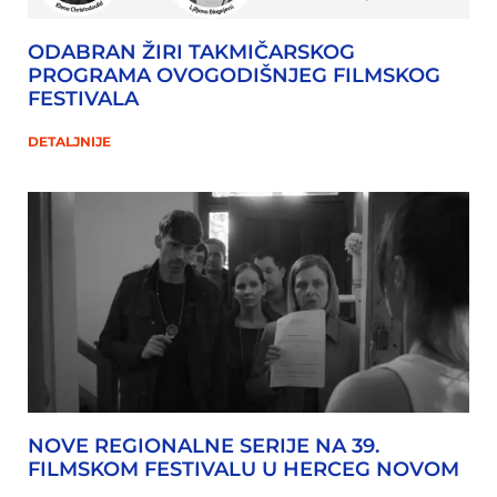
ODABRAN ŽIRI TAKMIČARSKOG
PROGRAMA OVOGODIŠNJEG FILMSKOG
FESTIVALA
DETALJNIJE
NOVE REGIONALNE SERIJE NA 39.
FILMSKOM FESTIVALU U HERCEG NOVOM