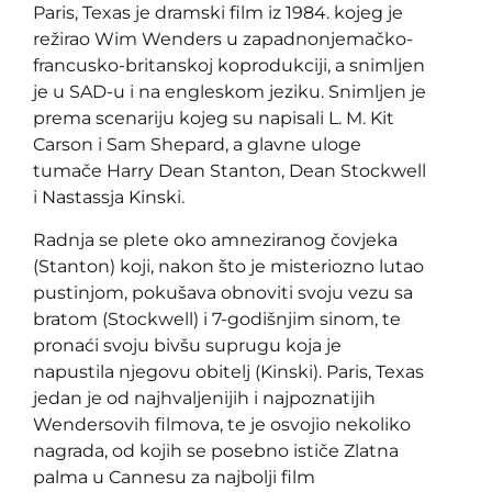
Paris, Texas je dramski film iz 1984. kojeg je
režirao Wim Wenders u zapadnonjemačko-
francusko-britanskoj koprodukciji, a snimljen
je u SAD-u i na engleskom jeziku. Snimljen je
prema scenariju kojeg su napisali L. M. Kit
Carson i Sam Shepard, a glavne uloge
tumače Harry Dean Stanton, Dean Stockwell
i Nastassja Kinski.
Radnja se plete oko amneziranog čovjeka
(Stanton) koji, nakon što je misteriozno lutao
pustinjom, pokušava obnoviti svoju vezu sa
bratom (Stockwell) i 7-godišnjim sinom, te
pronaći svoju bivšu suprugu koja je
napustila njegovu obitelj (Kinski). Paris, Texas
jedan je od najhvaljenijih i najpoznatijih
Wendersovih filmova, te je osvojio nekoliko
nagrada, od kojih se posebno ističe Zlatna
palma u Cannesu za najbolji film