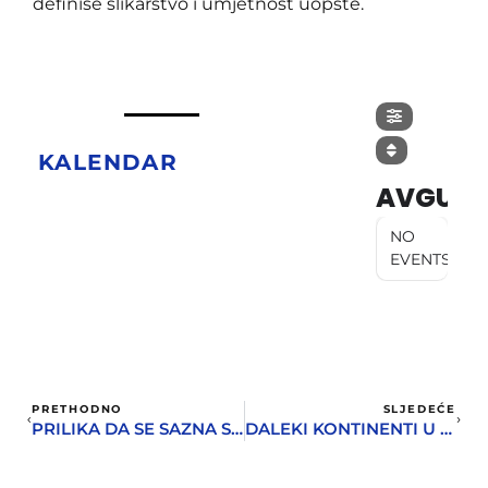
definiše slikarstvo i umjetnost uopšte.
KALENDAR
AVGUST
NO
EVENTS
PRETHODNO
SLJEDEĆE
PRILIKA DA SE SAZNA SVE O DŽONIJU
DALEKI KONTINENTI U HERCEGNOVSKIM KLUB BIOSKOPIMA