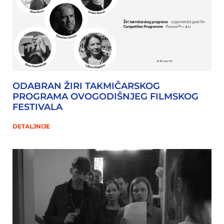
ODABRAN ŽIRI TAKMIČARSKOG
PROGRAMA OVOGODIŠNJEG FILMSKOG
FESTIVALA
DETALJNIJE