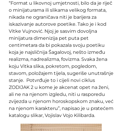
“Format u likovnoj umjetnosti, bilo da je riječ
o minijaturama ili slikama velikog formata,
nikada ne ograničava niti je barijera za
iskazivanje autorove poetike. Tako je i kod
Vitke Vujnović. Njoj je sasvim dovoljna
minijatura dimenizija pet puta pet
centimetara da bi pokazala svoju poetiku
koja je najsličnija Šagalovoj, nešto između
realizma, nadrealizma, fovizma. Svaka žena
koju Vitka slika, pokretom, pogledom,
stavom, položajem tijela, sugeriše unutrašnje
stanje. Potvrđuje to i cijeli novi ciklus
ZODIJAK 2 u kome je akcenat opet na ženi,
ali ne na njenom izgledu, niti u rasporedu
zvijezda u njenom horoskopskom znaku, već
na njenom karakteru”, napisao je u pratećem
katalogu slikar, Vojislav Vojo Kilibarda.