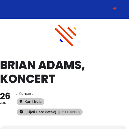
BRIAN ADAMS,
KONCERT
26
.
Koncert
Kanli kula
JUN
(Cijeli Dan: Petak)
(GMT+00:00)