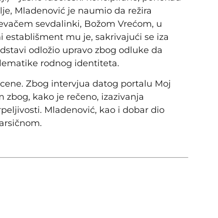
alje, Mladenović je naumio da režira
evačem sevdalinki, Božom Vrećom, u
ni establišment mu je, sakrivajući se iza
edstavi odložio upravo zbog odluke da
lematike rodnog identiteta.
scene. Zbog intervjua datog portalu Moj
 zbog, kako je rečeno, izazivanja
peljivosti. Mladenović, kao i dobar dio
farsičnom.