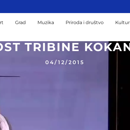
rt
Grad
Muzika
Priroda i društvo
Kultur
OST TRIBINE KOK
04/12/2015