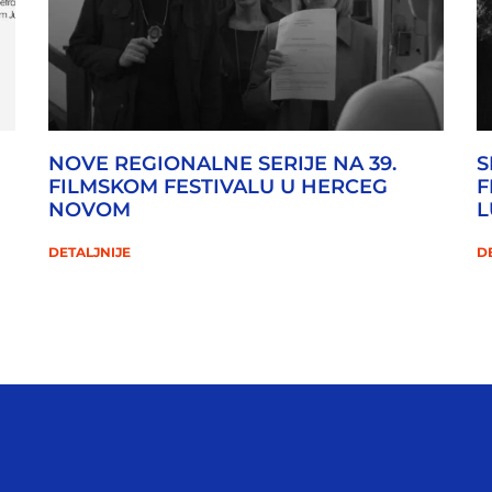
NOVE REGIONALNE SERIJE NA 39.
S
FILMSKOM FESTIVALU U HERCEG
F
NOVOM
L
DETALJNIJE
D