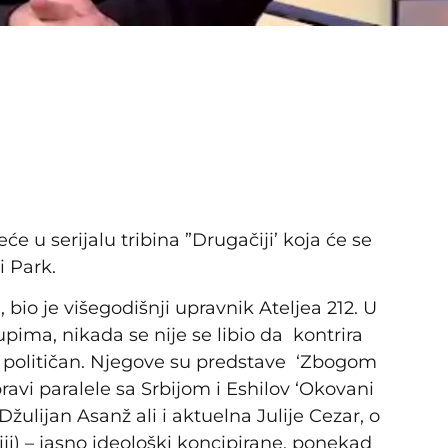
e u serijalu tribina ”Drugačiji’ koja će se
i Park.
bio je višegodišnji upravnik Ateljea 212. U
stupima, nikada se nije se libio da kontrira
 političan. Njegove su predstave ‘Zbogom
 pravi paralele sa Srbijom i Eshilov ‘Okovani
ulijan Asanž ali i aktuelna Julije Cezar, o
iji) – jasno ideološki koncipirane, ponekad