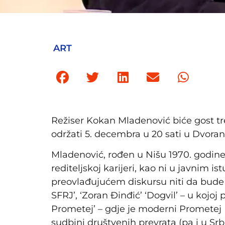
ART
Režiser Kokan Mladenović biće gost treć
održati 5. decembra u 20 sati u Dvoran
Mladenović, rođen u Nišu 1970. godine, 
rediteljskoj karijeri, kao ni u javnim i
preovlađujućem diskursu niti da bude
SFRJ’, ‘Zoran Đinđić’ ‘Dogvil’ – u kojoj
Prometej’ – gdje je moderni Prometej Dž
sudbini društvenih prevrata (pa i u Srb