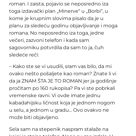
roman. I zaista, pojavio se neposredno iza
toga izdavački plan „Minerve“ u „Borbi“, u
kome je krupnim slovima pisalo da je u
planu za sledeću godinu objavljivanje i moga
romana. No neposredno iza toga, jedne
večeri, zazvoni telefon i kada sam
sagovorniku potvrdila da sam to ja, čuh
sledeće reči:
– Kako ste se vi usudili, sram vas bilo, da mi
ovako nešto pošaljete kao roman? Znate li vi
da ja ZNAM ŠTA JE TO ROMAN jer ja godišnje
pročitam po 160 rukopisa? Pa vi ste pobrkali
vremenske ravni. Vi ovde imate jednu
kabadahijsku ličnost koja je jednom nogom
u selu, a jednom u gradu… Ovo ovakvo ne
može biti objavljeno.
Sela sam na stepenik naspram stalaže na