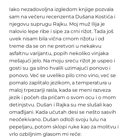
Iako nezadovoljna izgledom knjige pozvala
sam na večeru recenzenta Dušana Kostića i
njegovu suprugu Rajku. Moj muž Ilija je
nalovio lepe ribe i sipe za crni rižot. Tada još
uvek nisam bila vična crnom rižotu i od
treme da se on ne pretvori u nekakvu
asfaltnu varijantu, popih nekoliko vinjaka
mešajući jelo. Na moju sreću rižot je uspeo i
gosti su ga silno hvalili uzimajući ponovo i
ponovo. Već se uveliko pilo crno vino, već se
pomalo zaplitalo jezikom, a temperatura u
maloj trpezariji rasla, kada se meni razveza
jezik i počeh da pričam o svom ocu i o mom
detinjstvu. Dušan i Rajka su me slušali kao
omađijani. Kada ućutah desi se nešto sasvih
neočekivano. Dušan odloži svoju lulu na
pepeljaru, potom sklopi ruke kao za molitvu i
vrlo ozbiljnim glasom mi reče: