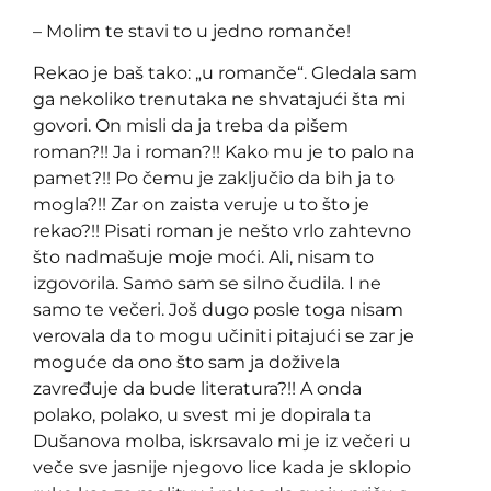
– Molim te stavi to u jedno romanče!
Rekao je baš tako: „u romanče“. Gledala sam
ga nekoliko trenutaka ne shvatajući šta mi
govori. On misli da ja treba da pišem
roman?!! Ja i roman?!! Kako mu je to palo na
pamet?!! Po čemu je zaključio da bih ja to
mogla?!! Zar on zaista veruje u to što je
rekao?!! Pisati roman je nešto vrlo zahtevno
što nadmašuje moje moći. Ali, nisam to
izgovorila. Samo sam se silno čudila. I ne
samo te večeri. Još dugo posle toga nisam
verovala da to mogu učiniti pitajući se zar je
moguće da ono što sam ja doživela
zavređuje da bude literatura?!! A onda
polako, polako, u svest mi je dopirala ta
Dušanova molba, iskrsavalo mi je iz večeri u
veče sve jasnije njegovo lice kada je sklopio