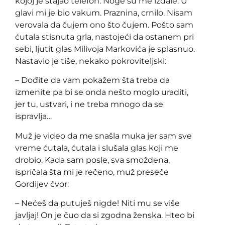
kojoj je stajao telefon. Noge su me izdale. U
glavi mi je bio vakum. Praznina, crnilo. Nisam
verovala da čujem ono što čujem. Pošto sam
ćutala stisnuta grla, nastojeći da ostanem pri
sebi, ljutit glas Milivoja Markovića je splasnuo.
Nastavio je tiše, nekako pokroviteljski:
– Dođite da vam pokažem šta treba da
izmenite pa bi se onda nešto moglo uraditi,
jer tu, ustvari, i ne treba mnogo da se
ispravlja…
Muž je video da me snašla muka jer sam sve
vreme ćutala, ćutala i slušala glas koji me
drobio. Kada sam posle, sva smoždena,
ispričala šta mi je rečeno, muž preseče
Gordijev čvor:
– Nećeš da putuješ nigde! Niti mu se više
javljaj! On je čuo da si zgodna ženska. Hteo bi