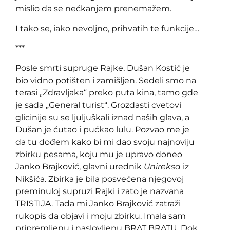
mislio da se nećkanjem prenemažem.
I tako se, iako nevoljno, prihvatih te funkcije…
***
Posle smrti supruge Rajke, Dušan Kostić je
bio vidno potišten i zamišljen. Sedeli smo na
terasi „Zdravljaka“ preko puta kina, tamo gde
je sada „General turist“. Grozdasti cvetovi
glicinije su se ljuljuškali iznad naših glava, a
Dušan je ćutao i pućkao lulu. Pozvao me je
da tu dođem kako bi mi dao svoju najnoviju
zbirku pesama, koju mu je upravo doneo
Janko Brajković, glavni urednik
Unireksa
iz
Nikšića. Zbirka je bila posvećena njegovoj
preminuloj supruzi Rajki i zato je nazvana
TRISTIJA. Tada mi Janko Brajković zatraži
rukopis da objavi i moju zbirku. Imala sam
pripremljenu i naslovljenu BRAT BRATU. Dok