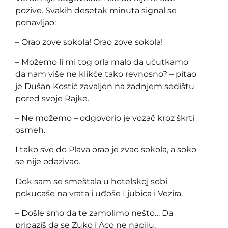
pozive. Svakih desetak minuta signal se
ponavljao:
– Orao zove sokola! Orao zove sokola!
– Možemo li mi tog orla malo da ućutkamo
da nam više ne klikće tako revnosno? – pitao
je Dušan Kostić zavaljen na zadnjem sedištu
pored svoje Rajke.
– Ne možemo – odgovorio je vozač kroz škrti
osmeh.
I tako sve do Plava orao je zvao sokola, a soko
se nije odazivao.
Dok sam se smeštala u hotelskoj sobi
pokucaše na vrata i uđoše Ljubica i Vezira.
– Došle smo da te zamolimo nešto… Da
pripaziš da se Zuko i Aco ne napiju.