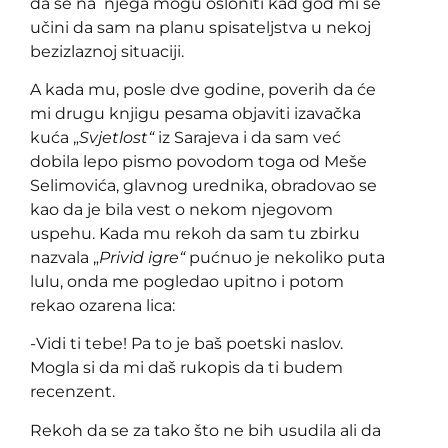
da se na njega mogu osloniti kad god mi se
učini da sam na planu spisateljstva u nekoj
bezizlaznoj situaciji.
A kada mu, posle dve godine, poverih da će
mi drugu knjigu pesama objaviti izavačka
kuća „
Svjetlost“
iz Sarajeva i da sam već
dobila lepo pismo povodom toga od Meše
Selimovića, glavnog urednika, obradovao se
kao da je bila vest o nekom njegovom
uspehu. Kada mu rekoh da sam tu zbirku
nazvala „
Privid igre“
pućnuo je nekoliko puta
lulu, onda me pogledao upitno i potom
rekao ozarena lica:
-Vidi ti tebe! Pa to je baš poetski naslov.
Mogla si da mi daš rukopis da ti budem
recenzent.
Rekoh da se za tako što ne bih usudila ali da