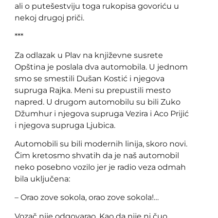
ali o putešestviju toga rukopisa govoriću u
nekoj drugoj priči.
***
Za odlazak u Plav na književne susrete
Opština je poslala dva automobila. U jednom
smo se smestili Dušan Kostić i njegova
supruga Rajka. Meni su prepustili mesto
napred. U drugom automobilu su bili Zuko
Džumhur i njegova supruga Vezira i Aco Prijić
i njegova supruga Ljubica.
Automobili su bili modernih linija, skoro novi.
Čim kretosmo shvatih da je naš automobil
neko posebno vozilo jer je radio veza odmah
bila uključena:
– Orao zove sokola, orao zove sokola!…
Vozač nije odgovarao. Kao da nije ni čuo