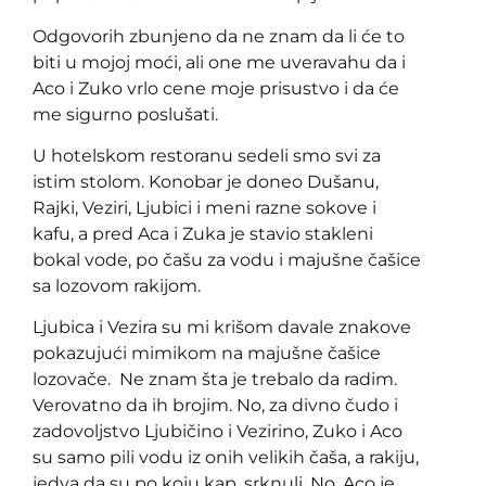
Odgovorih zbunjeno da ne znam da li će to
biti u mojoj moći, ali one me uveravahu da i
Aco i Zuko vrlo cene moje prisustvo i da će
me sigurno poslušati.
U hotelskom restoranu sedeli smo svi za
istim stolom. Konobar je doneo Dušanu,
Rajki, Veziri, Ljubici i meni razne sokove i
kafu, a pred Aca i Zuka je stavio stakleni
bokal vode, po čašu za vodu i majušne čašice
sa lozovom rakijom.
Ljubica i Vezira su mi krišom davale znakove
pokazujući mimikom na majušne čašice
lozovače. Ne znam šta je trebalo da radim.
Verovatno da ih brojim. No, za divno čudo i
zadovoljstvo Ljubičino i Vezirino, Zuko i Aco
su samo pili vodu iz onih velikih čaša, a rakiju,
jedva da su po koju kap, srknuli. No, Aco je