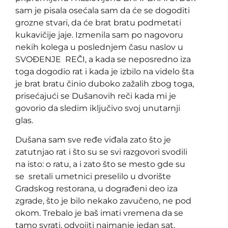
sam je pisala osećala sam da će se dogoditi
grozne stvari, da će brat bratu podmetati
kukavičije jaje. Izmenila sam po nagovoru
nekih kolega u poslednjem času naslov u
SVOĐENJE REČI, a kada se neposredno iza
toga dogodio rat i kada je izbilo na videlo šta
je brat bratu činio duboko zažalih zbog toga,
prisećajući se Dušanovih reči kada mi je
govorio da sledim iključivo svoj unutarnji
glas.
Dušana sam sve ređe viđala zato što je
zatutnjao rat i što su se svi razgovori svodili
na isto: o ratu, a i zato što se mesto gde su
se sretali umetnici preselilo u dvorište
Gradskog restorana, u dograđeni deo iza
zgrade, što je bilo nekako zavučeno, ne pod
okom. Trebalo je baš imati vremena da se
tamo svrati, odvojiti najmanje jedan sat,