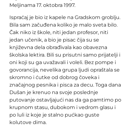
Meljinama 17. oktobra 1997.
Ispraćaj je bio iz kapele na Gradskom groblju.
Bila sam začuđena koliko je malo sveta bilo.
Čak niko iz škole, niti jedan profesor, niti
jedan učenik, a bio je pisac čija su se
književna dela obrađivala kao obavezna
školska lektira. Bili su prisutni samo prijatelji i
oni koji su ga uvažavali i voleli. Bez pompe i
govorancija, nevelika grupa ljudi opraštala se
skromno i ćutke od dobrog čoveka i
značajnog pesnika i pisca za decu. Toga dana
Dušan je krenuo na svoje poslednje
putovanje ostavljajući nas da ga pamtimo po
krupnom stasu, dubokom i vedrom glasu i
po luli iz koje je stalno pućkao guste
kolutove dima.