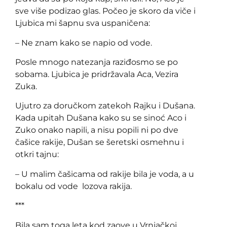
sve više podizao glas. Počeo je skoro da viče i
Ljubica mi šapnu sva uspaničena:
– Ne znam kako se napio od vode.
Posle mnogo natezanja raziđosmo se po
sobama. Ljubica je pridržavala Aca, Vezira
Zuka.
Ujutro za doručkom zatekoh Rajku i Dušana.
Kada upitah Dušana kako su se sinoć Aco i
Zuko onako napili, a nisu popili ni po dve
čašice rakije, Dušan se šeretski osmehnu i
otkri tajnu:
– U malim čašicama od rakije bila je voda, a u
bokalu od vode lozova rakija.
***
Bila sam toga leta kod zaove u Vrnjačkoj