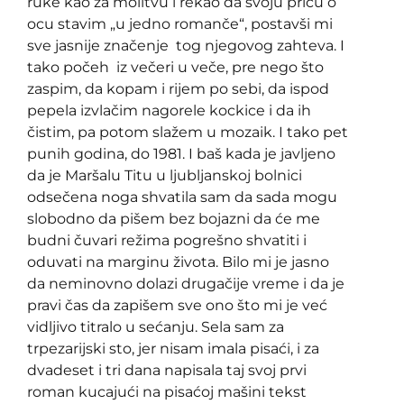
ruke kao za molitvu i rekao da svoju priču o
ocu stavim „u jedno romanče“, postavši mi
sve jasnije značenje tog njegovog zahteva. I
tako počeh iz večeri u veče, pre nego što
zaspim, da kopam i rijem po sebi, da ispod
pepela izvlačim nagorele kockice i da ih
čistim, pa potom slažem u mozaik. I tako pet
punih godina, do 1981. I baš kada je javljeno
da je Maršalu Titu u ljubljanskoj bolnici
odsečena noga shvatila sam da sada mogu
slobodno da pišem bez bojazni da će me
budni čuvari režima pogrešno shvatiti i
oduvati na marginu života. Bilo mi je jasno
da neminovno dolazi drugačije vreme i da je
pravi čas da zapišem sve ono što mi je već
vidljivo titralo u sećanju. Sela sam za
trpezarijski sto, jer nisam imala pisaći, i za
dvadeset i tri dana napisala taj svoj prvi
roman kucajući na pisaćoj mašini tekst