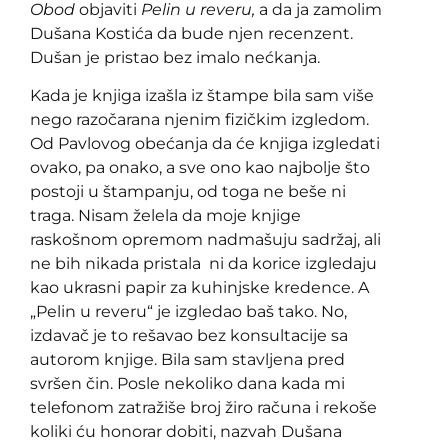
Obod
objaviti
Pelin u
reveru,
a da ja zamolim
Dušana Kostića da bude njen recenzent.
Dušan je pristao bez imalo nećkanja.
Kada je knjiga izašla iz štampe bila sam više
nego razočarana njenim fizičkim izgledom.
Od Pavlovog obećanja da će knjiga izgledati
ovako, pa onako, a sve ono kao najbolje što
postoji u štampanju, od toga ne beše ni
traga. Nisam želela da moje knjige
raskošnom opremom nadmašuju sadržaj, ali
ne bih nikada pristala ni da korice izgledaju
kao ukrasni papir za kuhinjske kredence. A
„Pelin u reveru“ je izgledao baš tako. No,
izdavač je to rešavao bez konsultacije sa
autorom knjige. Bila sam stavljena pred
svršen čin. Posle nekoliko dana kada mi
telefonom zatražiše broj žiro računa i rekoše
koliki ću honorar dobiti, nazvah Dušana