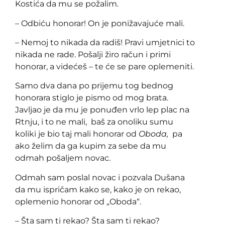
Kostića da mu se požalim.
– Odbiću honorar! On je ponižavajuće mali.
– Nemoj to nikada da radiš! Pravi umjetnici to
nikada ne rade. Pošalji žiro račun i primi
honorar, a videćeš – te će se pare oplemeniti.
Samo dva dana po prijemu tog bednog
honorara stiglo je pismo od mog brata.
Javljao je da mu je ponuđen vrlo lep plac na
Rtnju, i to ne mali, baš za onoliku sumu
koliki je bio taj mali honorar od
Oboda,
pa
ako želim da ga kupim za sebe da mu
odmah pošaljem novac.
Odmah sam poslal novac i pozvala Dušana
da mu ispričam kako se, kako je on rekao,
oplemenio honorar od „Oboda“.
– Šta sam ti rekao? Šta sam ti rekao?