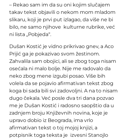
– Rekao sam im da su oni kojim slučajem
takav tekst objavili o nekom mom mladom
slikaru, koji je prvi put izlagao, da više ne bi
bilo, ne samo njihove kulturne rubrike, već
ni lista „Pobjeda“.
Dušan Kostić je vidno prikrivao gnev, a Aco
Prijić ga je pokazivao svom žestinom.
Zahvalila sam obojici, ali se zbog toga nisam
osećala ni malo bolje. Nije me radovalo da
neko zbog mene izgubi posao. Više bih
volela da se pojavio afirmativan tekst zbog
koga bi sada bili svi zadovoljni. A na to nisam
dugo čekala. Već posle dva tri dana pozvao
me je Dušan Kostić i radosno saopštio da u
zadnjem broju Književnih novina, koje je
upravo dobio iz Beograda, ima vrlo
afirmativan tekst o toj mojoj knjizi, a
potpisnik toga teksta je izvesni Stanojlo