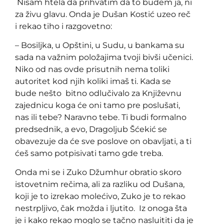
Nisam htela da prihvatim da to budem ja, ni
za živu glavu. Onda je Dušan Kostić uzeo reč
i rekao tiho i razgovetno:
– Bosiljka, u Opštini, u Sudu, u bankama su
sada na važnim položajima tvoji bivši učenici.
Niko od nas ovde prisutnih nema toliki
autoritet kod njih koliki imaš ti. Kada se
bude nešto bitno odlučivalo za Književnu
zajednicu koga će oni tamo pre poslušati,
nas ili tebe? Naravno tebe. Ti budi formalno
predsednik, a evo, Dragoljub Šćekić se
obavezuje da će sve poslove on obavljati, a ti
ćeš samo potpisivati tamo gde treba.
Onda mi se i Zuko Džumhur obratio skoro
istovetnim rečima, ali za razliku od Dušana,
koji je to izrekao molećivo, Zuko je to rekao
nestrpljivo, čak možda i ljutito. Iz onoga šta
je i kako rekao moglo se tačno nasluititi da je