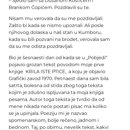
– Sjedio sam sa Dušanom Kostićem i
Brankom Ćopićem. Pozdravili su te.
Nisam mu verovala da su me pozdravljali.
Zašto bi kada se nismo upoznali. Ali posle
njihovog dolaska u naš stan u Kumboru,
kada su bili pozvani na brodet, verovala sam
da su me odista pozdravljali.
Bio je šesnaesti dan od kada se u „Pobjedi“
pojavio grozan tekst povodom moje prve
knjige KRILA ISTE PTICE, a koju je objavio
Grafički zavod 1970. Petnaest dana sam bila
satrta, bolesna od stida zbog toga teksta
kojim je zdušno ispljuvana ta moja knjiga
pesama. Autor toga teksta je tvrdio da od
mene nikada neće postati pisac ma koliko
se ja upinjala. Poeziju mi je nazvao
spomenarskom, bolje rečeno, jadnom i
bednom. Taj, po obimu, nevelik tekst, kakvi