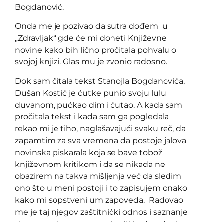
Bogdanović.
Onda me je pozivao da sutra dođem u
„Zdravljak“ gde će mi doneti Književne
novine kako bih lično pročitala pohvalu o
svojoj knjizi. Glas mu je zvonio radosno.
Dok sam čitala tekst Stanojla Bogdanovića,
Dušan Kostić je ćutke punio svoju lulu
duvanom, pućkao dim i ćutao. A kada sam
pročitala tekst i kada sam ga pogledala
rekao mi je tiho, naglašavajući svaku reč, da
zapamtim za sva vremena da postoje jalova
novinska piskarala koja se bave tobož
književnom kritikom i da se nikada ne
obazirem na takva mišljenja već da sledim
ono što u meni postoji i to zapisujem onako
kako mi sopstveni um zapoveda. Radovao
me je taj njegov zaštitnički odnos i saznanje