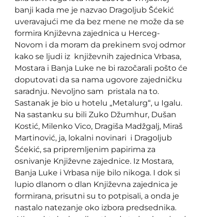
banji kada me je nazvao Dragoljub Šćekić
uveravajući me da bez mene ne može da se
formira Književna zajednica u Herceg-
Novom i da moram da prekinem svoj odmor
kako se ljudi iz književnih zajednica Vrbasa,
Mostara i Banja Luke ne bi razočarali pošto će
doputovati da sa nama ugovore zajedničku
saradnju. Nevoljno sam pristala na to.
Sastanak je bio u hotelu „Metalurg“, u Igalu.
Na sastanku su bili Zuko Džumhur, Dušan
Kostić, Milenko Vico, Dragiša Madžgalj, Miraš
Martinović, ja, lokalni novinari i Dragoljub
Šćekić, sa pripremljenim papirima za
osnivanje Književne zajednice. Iz Mostara,
Banja Luke i Vrbasa nije bilo nikoga. I dok si
lupio dlanom o dlan Književna zajednica je
formirana, prisutni su to potpisali, a onda je
nastalo natezanje oko izbora predsednika.