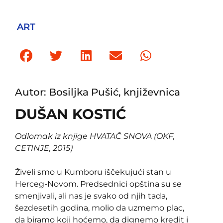
ART
Autor: Bosiljka Pušić, književnica
DUŠAN KOSTIĆ
Odlomak iz knjige HVATAČ SNOVA (OKF,
CETINJE, 2015)
Živeli smo u Kumboru iščekujući stan u
Herceg-Novom. Predsednici opština su se
smenjivali, ali nas je svako od njih tada,
šezdesetih godina, molio da uzmemo plac,
da biramo koji hoćemo, da dignemo kredit i