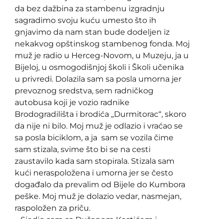
da bez dažbina za stambenu izgradnju
sagradimo svoju kuću umesto što ih
gnjavimo da nam stan bude dodeljen iz
nekakvog opštinskog stambenog fonda. Moj
muž je radio u Herceg-Novom, u Muzeju, ja u
Bijeloj, u osmogodišnjoj školi i Školi učenika
u privredi. Dolazila sam sa posla umorna jer
prevoznog sredstva, sem radničkog
autobusa koji je vozio radnike
Brodogradilišta i brodića „Durmitorac“, skoro
da nije ni bilo. Moj muž je odlazio i vraćao se
sa posla biciklom, a ja sam se vozila čime
sam stizala, svime što bi se na cesti
zaustavilo kada sam stopirala. Stizala sam
kući neraspoložena i umorna jer se često
događalo da prevalim od Bijele do Kumbora
peške. Moj muž je dolazio vedar, nasmejan,
raspoložen za priču.