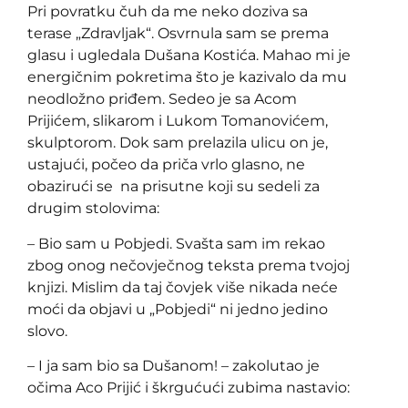
Pri povratku čuh da me neko doziva sa
terase „Zdravljak“. Osvrnula sam se prema
glasu i ugledala Dušana Kostića. Mahao mi je
energičnim pokretima što je kazivalo da mu
neodložno priđem. Sedeo je sa Acom
Prijićem, slikarom i Lukom Tomanovićem,
skulptorom. Dok sam prelazila ulicu on je,
ustajući, počeo da priča vrlo glasno, ne
obazirući se na prisutne koji su sedeli za
drugim stolovima:
– Bio sam u Pobjedi. Svašta sam im rekao
zbog onog nečovječnog teksta prema tvojoj
knjizi. Mislim da taj čovjek više nikada neće
moći da objavi u „Pobjedi“ ni jedno jedino
slovo.
– I ja sam bio sa Dušanom! – zakolutao je
očima Aco Prijić i škrgućući zubima nastavio: