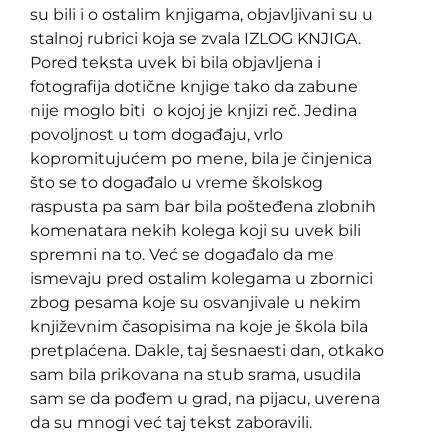
su bili i o ostalim knjigama, objavljivani su u
stalnoj rubrici koja se zvala IZLOG KNJIGA.
Pored teksta uvek bi bila objavljena i
fotografija dotične knjige tako da zabune
nije moglo biti o kojoj je knjizi reč. Jedina
povoljnost u tom događaju, vrlo
kopromitujućem po mene, bila je činjenica
što se to događalo u vreme školskog
raspusta pa sam bar bila pošteđena zlobnih
komenatara nekih kolega koji su uvek bili
spremni na to. Već se događalo da me
ismevaju pred ostalim kolegama u zbornici
zbog pesama koje su osvanjivale u nekim
književnim časopisima na koje je škola bila
pretplaćena. Dakle, taj šesnaesti dan, otkako
sam bila prikovana na stub srama, usudila
sam se da pođem u grad, na pijacu, uverena
da su mnogi već taj tekst zaboravili.