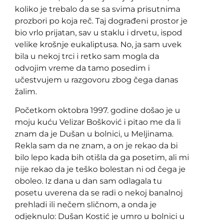
koliko je trebalo da se sa svima prisutnima
prozbori po koja reč. Taj dograđeni prostor je
bio vrlo prijatan, sav u staklu i drvetu, ispod
velike krošnje eukaliptusa. No, ja sam uvek
bila u nekoj trci i retko sam mogla da
odvojim vreme da tamo posedim i
učestvujem u razgovoru zbog čega danas
žalim.
Početkom oktobra 1997. godine došao je u
moju kuću Velizar Bošković i pitao me da li
znam da je Dušan u bolnici, u Meljinama.
Rekla sam da ne znam, a on je rekao da bi
bilo lepo kada bih otišla da ga posetim, ali mi
nije rekao da je teško bolestan ni od čega je
oboleo. Iz dana u dan sam odlagala tu
posetu uverena da se radi o nekoj banalnoj
prehladi ili nečem sličnom, a onda je
odjeknulo: Dušan Kostić je umro u bolnici u