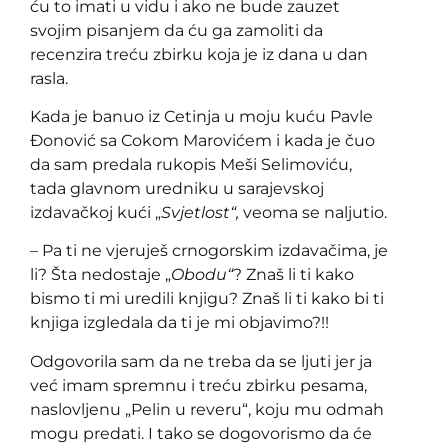
ću to imati u vidu i ako ne bude zauzet
svojim pisanjem da ću ga zamoliti da
recenzira treću zbirku koja je iz dana u dan
rasla.
Kada je banuo iz Cetinja u moju kuću Pavle
Đonović sa Cokom Marovićem i kada je čuo
da sam predala rukopis Meši Selimoviću,
tada glavnom uredniku u sarajevskoj
izdavačkoj kući „
Svjetlost“,
veoma se naljutio.
– Pa ti ne vjeruješ crnogorskim izdavačima, je
li? Šta nedostaje „
Obodu“
? Znaš li ti kako
bismo ti mi uredili knjigu? Znaš li ti kako bi ti
knjiga izgledala da ti je mi objavimo?!!
Odgovorila sam da ne treba da se ljuti jer ja
već imam spremnu i treću zbirku pesama,
naslovljenu „Pelin u reveru“, koju mu odmah
mogu predati. I tako se dogovorismo da će