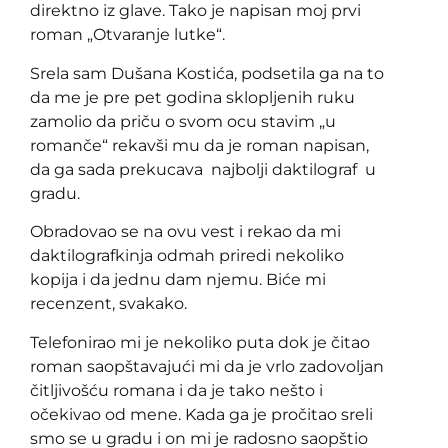
direktno iz glave. Tako je napisan moj prvi
roman „Otvaranje lutke“.
Srela sam Dušana Kostića, podsetila ga na to
da me je pre pet godina sklopljenih ruku
zamolio da priču o svom ocu stavim „u
romanče“ rekavši mu da je roman napisan,
da ga sada prekucava najbolji daktilograf u
gradu.
Obradovao se na ovu vest i rekao da mi
daktilografkinja odmah priredi nekoliko
kopija i da jednu dam njemu. Biće mi
recenzent, svakako.
Telefonirao mi je nekoliko puta dok je čitao
roman saopštavajući mi da je vrlo zadovoljan
čitljivošću romana i da je tako nešto i
očekivao od mene. Kada ga je pročitao sreli
smo se u gradu i on mi je radosno saopštio