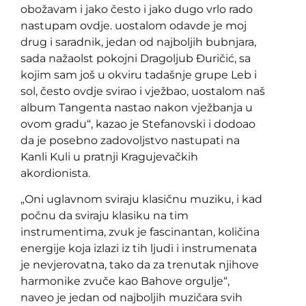
obožavam i jako često i jako dugo vrlo rado
nastupam ovdje. uostalom odavde je moj
drug i saradnik, jedan od najboljih bubnjara,
sada nažaolst pokojni Dragoljub Đuričić, sa
kojim sam još u okviru tadašnje grupe Leb i
sol, često ovdje svirao i vježbao, uostalom naš
album Tangenta nastao nakon vježbanja u
ovom gradu“, kazao je Stefanovski i dodoao
da je posebno zadovoljstvo nastupati na
Kanli Kuli u pratnji Kragujevačkih
akordionista.
„Oni uglavnom sviraju klasičnu muziku, i kad
počnu da sviraju klasiku na tim
instrumentima, zvuk je fascinantan, količina
energije koja izlazi iz tih ljudi i instrumenata
je nevjerovatna, tako da za trenutak njihove
harmonike zvuče kao Bahove orgulje“,
naveo je jedan od najboljih muzičara svih