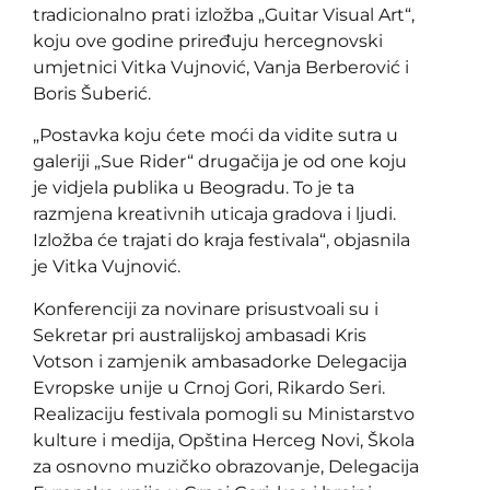
tradicionalno prati izložba „Guitar Visual Art“,
koju ove godine priređuju hercegnovski
umjetnici Vitka Vujnović, Vanja Berberović i
Boris Šuberić.
„Postavka koju ćete moći da vidite sutra u
galeriji „Sue Rider“ drugačija je od one koju
je vidjela publika u Beogradu. To je ta
razmjena kreativnih uticaja gradova i ljudi.
Izložba će trajati do kraja festivala“, objasnila
je Vitka Vujnović.
Konferenciji za novinare prisustvoali su i
Sekretar pri australijskoj ambasadi Kris
Votson i zamjenik ambasadorke Delegacija
Evropske unije u Crnoj Gori, Rikardo Seri.
Realizaciju festivala pomogli su Ministarstvo
kulture i medija, Opština Herceg Novi, Škola
za osnovno muzičko obrazovanje, Delegacija