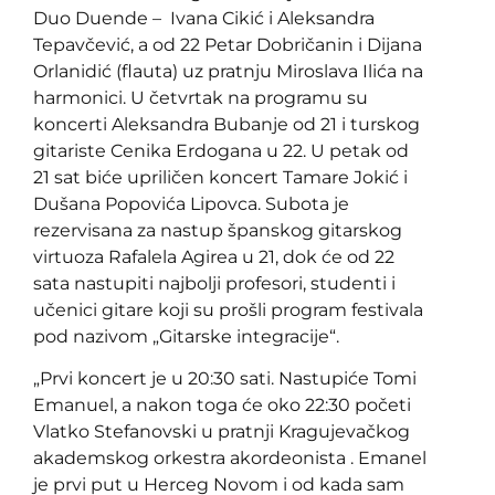
Duo Duende – Ivana Cikić i Aleksandra
Tepavčević, a od 22 Petar Dobričanin i Dijana
Orlanidić (flauta) uz pratnju Miroslava Ilića na
harmonici. U četvrtak na programu su
koncerti Aleksandra Bubanje od 21 i turskog
gitariste Cenika Erdogana u 22. U petak od
21 sat biće upriličen koncert Tamare Jokić i
Dušana Popovića Lipovca. Subota je
rezervisana za nastup španskog gitarskog
virtuoza Rafalela Agirea u 21, dok će od 22
sata nastupiti najbolji profesori, studenti i
učenici gitare koji su prošli program festivala
pod nazivom „Gitarske integracije“.
„Prvi koncert je u 20:30 sati. Nastupiće Tomi
Emanuel, a nakon toga će oko 22:30 početi
Vlatko Stefanovski u pratnji Kragujevačkog
akademskog orkestra akordeonista . Emanel
je prvi put u Herceg Novom i od kada sam