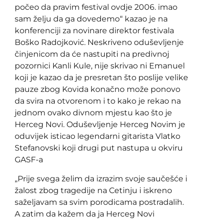
počeo da pravim festival ovdje 2006. imao
sam želju da ga dovedemo“ kazao je na
konferenciji za novinare direktor festivala
Boško Radojković. Neskriveno oduševljenje
činjenicom da će nastupiti na predivnoj
pozornici Kanli Kule, nije skrivao ni Emanuel
koji je kazao da je presretan što poslije velike
pauze zbog Kovida konačno može ponovo
da svira na otvorenom i to kako je rekao na
jednom ovako divnom mjestu kao što je
Herceg Novi. Oduševljenje Herceg Novim je
oduvijek isticao legendarni gitarista Vlatko
Stefanovski koji drugi put nastupa u okviru
GASF-a
„Prije svega želim da izrazim svoje saučešće i
žalost zbog tragedije na Cetinju i iskreno
saželjavam sa svim porodicama postradalih.
A zatim da kažem da ja Herceg Novi