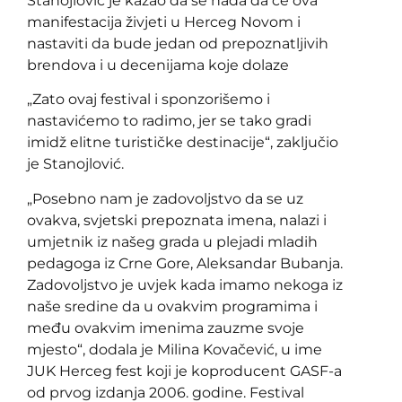
Stanojlović je kazao da se nada da će ova
manifestacija živjeti u Herceg Novom i
nastaviti da bude jedan od prepoznatljivih
brendova i u decenijama koje dolaze
„Zato ovaj festival i sponzorišemo i
nastavićemo to radimo, jer se tako gradi
imidž elitne turističke destinacije“, zaključio
je Stanojlović.
„Posebno nam je zadovoljstvo da se uz
ovakva, svjetski prepoznata imena, nalazi i
umjetnik iz našeg grada u plejadi mladih
pedagoga iz Crne Gore, Aleksandar Bubanja.
Zadovoljstvo je uvjek kada imamo nekoga iz
naše sredine da u ovakvim programima i
među ovakvim imenima zauzme svoje
mjesto“, dodala je Milina Kovačević, u ime
JUK Herceg fest koji je koproducent GASF-a
od prvog izdanja 2006. godine. Festival