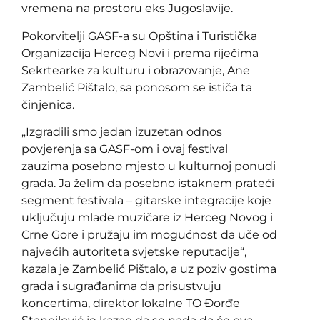
vremena na prostoru eks Jugoslavije.
Pokorvitelji GASF-a su Opština i Turistička
Organizacija Herceg Novi i prema riječima
Sekrtearke za kulturu i obrazovanje, Ane
Zambelić Pištalo, sa ponosom se ističa ta
činjenica.
„Izgradili smo jedan izuzetan odnos
povjerenja sa GASF-om i ovaj festival
zauzima posebno mjesto u kulturnoj ponudi
grada. Ja želim da posebno istaknem prateći
segment festivala – gitarske integracije koje
uključuju mlade muzičare iz Herceg Novog i
Crne Gore i pružaju im mogućnost da uče od
najvećih autoriteta svjetske reputacije“,
kazala je Zambelić Pištalo, a uz poziv gostima
grada i sugrađanima da prisustvuju
koncertima, direktor lokalne TO Đorđe