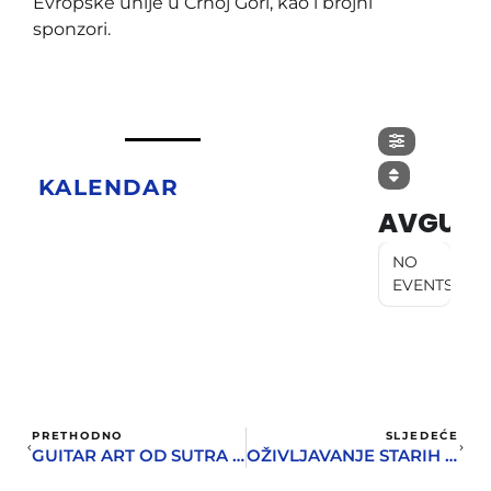
Evropske unije u Crnoj Gori, kao i brojni
sponzori.
KALENDAR
AVGUST
NO
EVENTS
PRETHODNO
SLJEDEĆE
GUITAR ART OD SUTRA NA KANLI KULI
OŽIVLJAVANJE STARIH ZANATA KAO DIO ČUVANJA KULTURNOG IDENTITETA