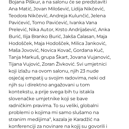
Bojana Piškur, a na salonu će se predstaviti
Ana Matić, Jovan Milošević, Lidija Nikčević,
Teodora Nikčević, Andreja Kulunčić, Jelena
Pavićević, Tomo Pavićević, Ivanka Vana
Prelević, Nika Autor, Krsto Andrijašević, Anka
Burić, Ilija Branko Burić, Jakša Ćalasan, Maja
Hodošček, Maja Hodošček, Milica Janković,
Maša Jovović, Novica Kovač, Gordana Kuč,
Tanja Markuš, grupa Škart, Jovana Vujanović,
Tijana Vujović, Zoran Živković. Svi umjetnici
koji izlažu na ovom salonu, njih 23 nude
osjećaj empatij u svojim radovima, neki od
njih su i direktno angažovani u tom
kontekstu, a prije svega bih tu istakla
slovenačke umjetnike koji se bave
radničkim pravima. To su veliki, globalni
problemi o kojima mi samo slušamo na
stranim medijima“, kazala je Karadžić na
konferenciji za novinare na kojij su govorili i