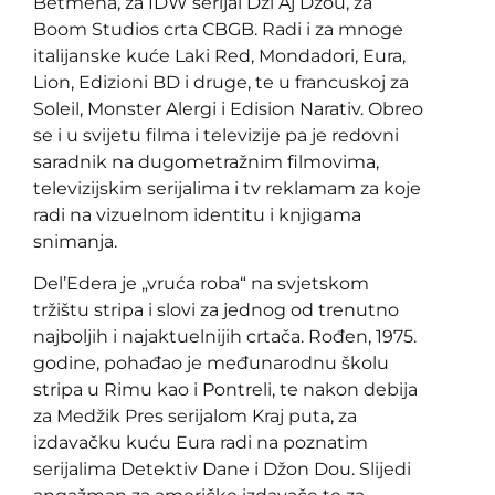
Betmena, za IDW serijal Dži Aj Džou, za
Boom Studios crta CBGB. Radi i za mnoge
italijanske kuće Laki Red, Mondadori, Eura,
Lion, Edizioni BD i druge, te u francuskoj za
Soleil, Monster Alergi i Edision Narativ. Obreo
se i u svijetu filma i televizije pa je redovni
saradnik na dugometražnim filmovima,
televizijskim serijalima i tv reklamam za koje
radi na vizuelnom identitu i knjigama
snimanja.
Del’Edera je „vruća roba“ na svjetskom
tržištu stripa i slovi za jednog od trenutno
najboljih i najaktuelnijih crtača. Rođen, 1975.
godine, pohađao je međunarodnu školu
stripa u Rimu kao i Pontreli, te nakon debija
za Medžik Pres serijalom Kraj puta, za
izdavačku kuću Eura radi na poznatim
serijalima Detektiv Dane i Džon Dou. Slijedi