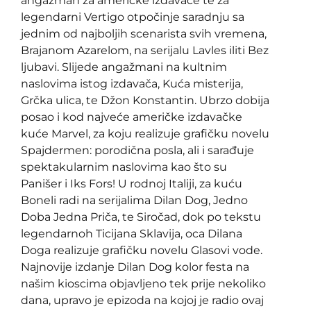
angažman za američke izdavače te za
legendarni Vertigo otpočinje saradnju sa
jednim od najboljih scenarista svih vremena,
Brajanom Azarelom, na serijalu Lavles iliti Bez
ljubavi. Slijede angažmani na kultnim
naslovima istog izdavača, Kuća misterija,
Grčka ulica, te Džon Konstantin. Ubrzo dobija
posao i kod najveće američke izdavačke
kuće Marvel, za koju realizuje grafičku novelu
Spajdermen: porodična posla, ali i sarađuje
spektakularnim naslovima kao što su
Panišer i Iks Fors! U rodnoj Italiji, za kuću
Boneli radi na serijalima Dilan Dog, Jedno
Doba Jedna Priča, te Siročad, dok po tekstu
legendarnoh Ticijana Sklavija, oca Dilana
Doga realizuje grafičku novelu Glasovi vode.
Najnovije izdanje Dilan Dog kolor festa na
našim kioscima objavljeno tek prije nekoliko
dana, upravo je epizoda na kojoj je radio ovaj