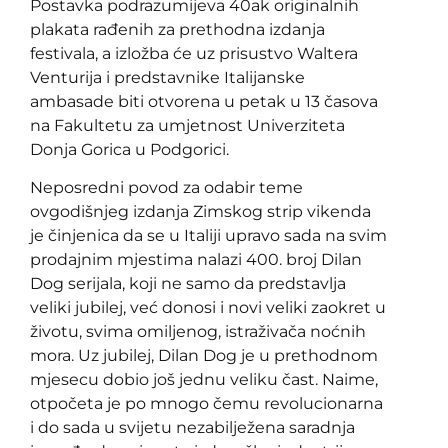
Postavka podrazumijeva 40ak originalnih
plakata rađenih za prethodna izdanja
festivala, a izložba će uz prisustvo Waltera
Venturija i predstavnike Italijanske
ambasade biti otvorena u petak u 13 časova
na Fakultetu za umjetnost Univerziteta
Donja Gorica u Podgorici.
Neposredni povod za odabir teme
ovgodišnjeg izdanja Zimskog strip vikenda
je činjenica da se u Italiji upravo sada na svim
prodajnim mjestima nalazi 400. broj Dilan
Dog serijala, koji ne samo da predstavlja
veliki jubilej, već donosi i novi veliki zaokret u
životu, svima omiljenog, istraživača noćnih
mora. Uz jubilej, Dilan Dog je u prethodnom
mjesecu dobio još jednu veliku čast. Naime,
otpočeta je po mnogo čemu revolucionarna
i do sada u svijetu nezabilježena saradnja