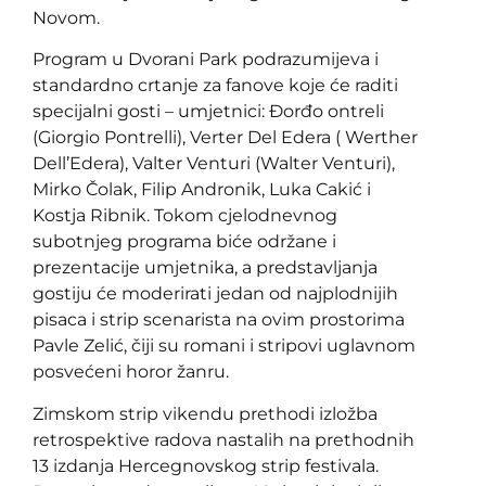
Novom.
Program u Dvorani Park podrazumijeva i
standardno crtanje za fanove koje će raditi
specijalni gosti – umjetnici: Đorđo ontreli
(Giorgio Pontrelli), Verter Del Edera ( Werther
Dell’Edera), Valter Venturi (Walter Venturi),
Mirko Čolak, Filip Andronik, Luka Cakić i
Kostja Ribnik. Tokom cjelodnevnog
subotnjeg programa biće održane i
prezentacije umjetnika, a predstavljanja
gostiju će moderirati jedan od najplodnijih
pisaca i strip scenarista na ovim prostorima
Pavle Zelić, čiji su romani i stripovi uglavnom
posvećeni horor žanru.
Zimskom strip vikendu prethodi izložba
retrospektive radova nastalih na prethodnih
13 izdanja Hercegnovskog strip festivala.