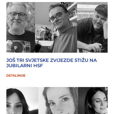
JOŠ TRI SVJETSKE ZVIJEZDE STIŽU NA
JUBILARNI HSF
DETALJNIJE