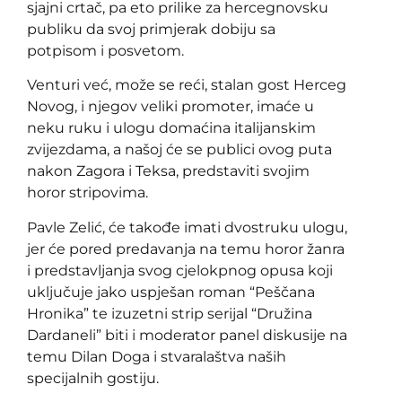
sjajni crtač, pa eto prilike za hercegnovsku
publiku da svoj primjerak dobiju sa
potpisom i posvetom.
Venturi već, može se reći, stalan gost Herceg
Novog, i njegov veliki promoter, imaće u
neku ruku i ulogu domaćina italijanskim
zvijezdama, a našoj će se publici ovog puta
nakon Zagora i Teksa, predstaviti svojim
horor stripovima.
Pavle Zelić, će takođe imati dvostruku ulogu,
jer će pored predavanja na temu horor žanra
i predstavljanja svog cjelokpnog opusa koji
uključuje jako uspješan roman “Peščana
Hronika” te izuzetni strip serijal “Družina
Dardaneli” biti i moderator panel diskusije na
temu Dilan Doga i stvaralaštva naših
specijalnih gostiju.