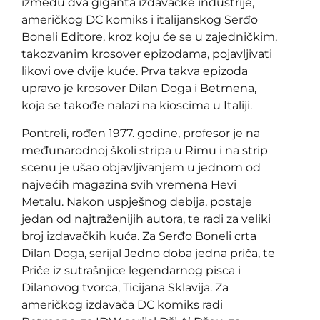
između dva giganta izdavačke industrije,
američkog DC komiks i italijanskog Serđo
Boneli Editore, kroz koju će se u zajedničkim,
takozvanim krosover epizodama, pojavljivati
likovi ove dvije kuće. Prva takva epizoda
upravo je krosover Dilan Doga i Betmena,
koja se takođe nalazi na kioscima u Italiji.
Pontreli, rođen 1977. godine, profesor je na
međunarodnoj školi stripa u Rimu i na strip
scenu je ušao objavljivanjem u jednom od
najvećih magazina svih vremena Hevi
Metalu. Nakon uspješnog debija, postaje
jedan od najtraženijih autora, te radi za veliki
broj izdavačkih kuća. Za Serđo Boneli crta
Dilan Doga, serijal Jedno doba jedna priča, te
Priče iz sutrašnjice legendarnog pisca i
Dilanovog tvorca, Ticijana Sklavija. Za
američkog izdavača DC komiks radi