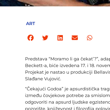
ART
Predstava “Moramo li ga čekat’?”, ad
Beckett-a, biće izvedena 17. i 18. nove
Projekat je nastao u produkciji Bellavi
Slađane Vujović.
“Čekajući Godoa” je apsurdistička tra
između čovjekove potrebe za smislom 
odgovoriti na apsurd ljudske egzistenci
pozorište, književnost i filozofija polo