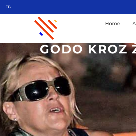
FB
Home
A
GODO KROZ 