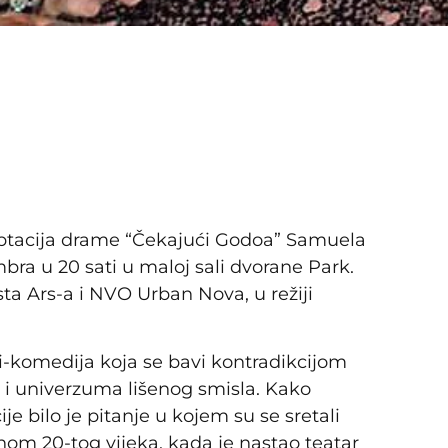
aptacija drame “Čekajući Godoa” Samuela
mbra u 20 sati u maloj sali dvorane Park.
sta Ars-a i NVO Urban Nova, u režiji
gi-komedija koja se bavi kontradikcijom
i univerzuma lišenog smisla. Kako
je bilo je pitanje u kojem su se sretali
vinom 20-tog vijeka, kada je nastao teatar