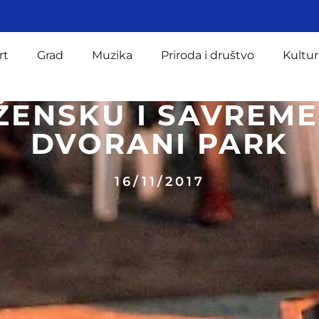
rt
Grad
Muzika
Priroda i društvo
Kultur
ŽENSKU I SAVREME
DVORANI PARK
16/11/2017