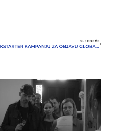
SLJEDEĆE
ČLAN HSF-A POKRENUO KICKSTARTER KAMPANJU ZA OBJAVU GLOBALNOG IZDANJA STRIPA, A NA PROMO PLAKATU JE HERCEG NOVI