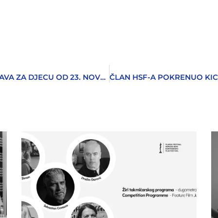
CIKLUS EDUKATIVNIH POZORIŠNIH PREDSTAVA ZA DJECU OD 23. NOVEMBRA