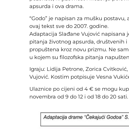
apsurda i ova drama.
“Godo” je napisan za mušku postavu, a
ovaj tekst sve do 2007. godine.
Adaptacija Slađane Vujović napisana j
pitanja životnog apsurda, društvenih i
propuštena kroz novu prizmu. Ne sam
u kojem su filozofska pitanja napušten
Igraju: Lidija Petrone, Zorica Cvitkovi
Vujović. Kostim potpisuje Vesna Vukiće
Ulaznice po cijeni od 4 € se mogu kupit
novembra od 9 do 12 i od 18 do 20 sati.