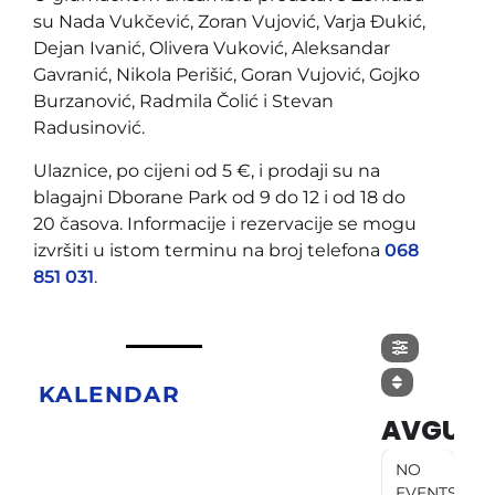
su Nada Vukčević, Zoran Vujović, Varja Đukić,
Dejan Ivanić, Olivera Vuković, Aleksandar
Gavranić, Nikola Perišić, Goran Vujović, Gojko
Burzanović, Radmila Čolić i Stevan
Radusinović.
Ulaznice, po cijeni od 5 €, i prodaji su na
blagajni Dborane Park od 9 do 12 i od 18 do
20 časova. Informacije i rezervacije se mogu
izvršiti u istom terminu na broj telefona
068
851 031
.
KALENDAR
AVGUST
NO
EVENTS