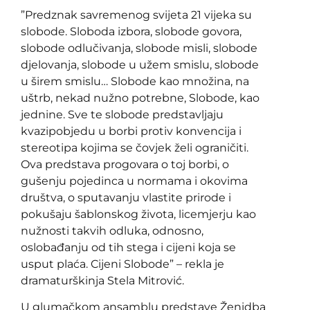
”Predznak savremenog svijeta 21 vijeka su
slobode. Sloboda izbora, slobode govora,
slobode odlučivanja, slobode misli, slobode
djelovanja, slobode u užem smislu, slobode
u širem smislu… Slobode kao množina, na
uštrb, nekad nužno potrebne, Slobode, kao
jednine. Sve te slobode predstavljaju
kvazipobjedu u borbi protiv konvencija i
stereotipa kojima se čovjek želi ograničiti.
Ova predstava progovara o toj borbi, o
gušenju pojedinca u normama i okovima
društva, o sputavanju vlastite prirode i
pokušaju šablonskog života, licemjerju kao
nužnosti takvih odluka, odnosno,
oslobađanju od tih stega i cijeni koja se
usput plaća. Cijeni Slobode” – rekla je
dramaturškinja Stela Mitrović.
U glumačkom ansamblu predstave Ženidba