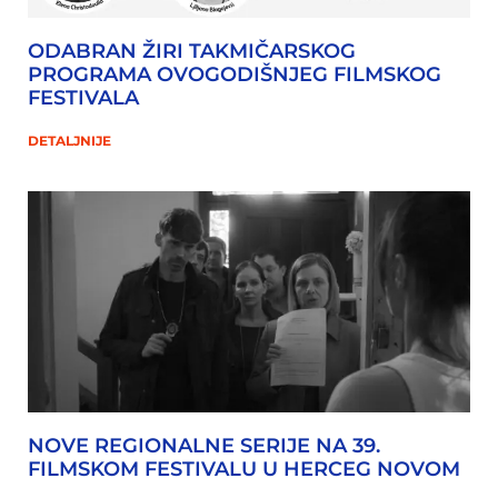
ODABRAN ŽIRI TAKMIČARSKOG
PROGRAMA OVOGODIŠNJEG FILMSKOG
FESTIVALA
DETALJNIJE
NOVE REGIONALNE SERIJE NA 39.
FILMSKOM FESTIVALU U HERCEG NOVOM