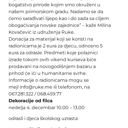
bogatstvo prirode kojim smo okruženi u
našem primorskom gradu. Nadamo se da
ćemo sarađivati lijepo kao i do sada sa ciljem
obogaćivanja novske zajednice” – kaže Milina
Kovačević iz udruženja Ruke.
Donacija za materijal koji se koristi na
radionicama je 2 eura za djecu, odnosno 5
eura za odrasle. Predmeti koje polaznici
izrade tokom ovih vikend kurseva biće
prodavani na novogodišnjem bazaru a
prihod će ići u humanitarne svrhe.
Informacije o radionicama mogu se
mejl info@ruke.me ili telefonom, na
067.281.322 / 068.459.77
Dekoracije od filca
nedelja 4. decembar 10.00 – 13.00
odrasli i djeca školskog uzrasta