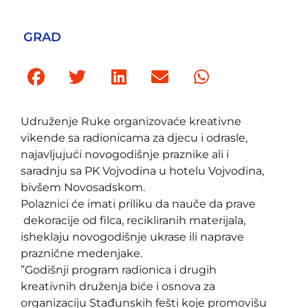
GRAD
Udruženje Ruke organizovaće kreativne
vikende sa radionicama za djecu i odrasle,
najavljujući novogodišnje praznike ali i
saradnju sa PK Vojvodina u hotelu Vojvodina,
bivšem Novosadskom.
Polaznici će imati priliku da nauče da prave
dekoracije od filca, recikliranih materijala,
isheklaju novogodišnje ukrase ili naprave
praznične medenjake.
”Godišnji program radionica i drugih
kreativnih druženja biće i osnova za
organizaciju Stađunskih fešti koje promovišu