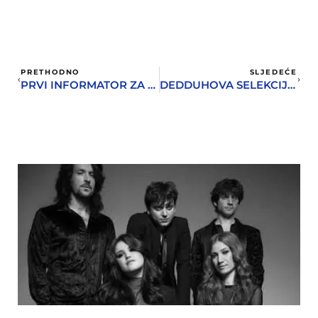
PRETHODNO
SLJEDEĆE
PRVI INFORMATOR ZA MLADE OPŠTINE HERCEG NOVI
DEDDUHOVA SELEKCIJA U RADIOCAFFE2B-U