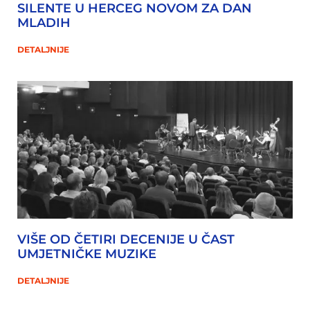
SILENTE U HERCEG NOVOM ZA DAN
MLADIH
DETALJNIJE
VIŠE OD ČETIRI DECENIJE U ČAST
UMJETNIČKE MUZIKE
DETALJNIJE