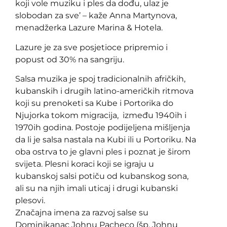
koji vole muziku i ples da dođu, ulaz je
slobodan za sve’ – kaže Anna Martynova,
menadžerka Lazure Marina & Hotela.
Lazure je za sve posjetioce pripremio i
popust od 30% na sangriju.
Salsa muzika je spoj tradicionalnih afričkih,
kubanskih i drugih latino-američkih ritmova
koji su prenoketi sa Kube i Portorika do
Njujorka tokom migracija, između 1940ih i
1970ih godina. Postoje podijeljena mišljenja
da li je salsa nastala na Kubi ili u Portoriku. Na
oba ostrva to je glavni ples i poznat je širom
svijeta. Plesni koraci koji se igraju u
kubanskoj salsi potiču od kubanskog sona,
ali su na njih imali uticaj i drugi kubanski
plesovi.
Značajna imena za razvoj salse su
Dominikanac Johnu Pacheco (šp. Johnu